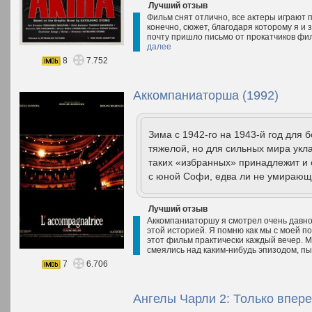
Лучший отзыв
Фильм снят отлично, все актеры играют 
конечно, сюжет, благодаря которому я и
почту пришло письмо от прокатчиков фи
далее
8
7.752
Аккомпаниаторша (1992)
Зима с 1942-го на 1943-й год для
тяжелой, но для сильных мира укла
таких «избранных» принадлежит и 
с юной Софи, едва ли не умирающе
Лучший отзыв
Аккомпаниаторшу я смотрел очень давно 
этой историей. Я помню как мы с моей п
этот фильм практически каждый вечер. М
смеялись над каким-нибудь эпизодом, пы
7
6.706
Ангелы Чарли 2: Только впере