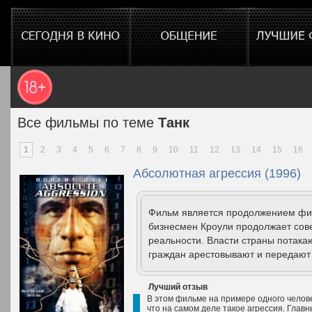
Все фильмы по теме
Танк
1
2
3
4
5
6
7
8
9
10
11
12
13
14
15
16
Абсолютная агрессия (1996)
Фильм является продолжением фил
бизнесмен Кроули продолжает сов
реальности. Власти страны потакаю
граждан арестовывают и передают 
Лучший отзыв
В этом фильме на примере одного челове
что на самом деле такое агрессия. Главн