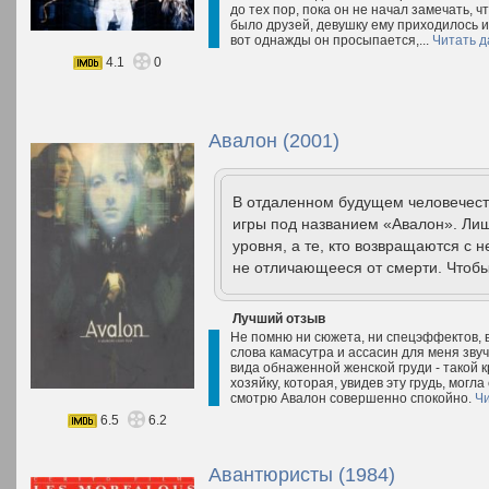
до тех пор, пока он не начал замечать, 
было друзей, девушку ему приходилось и
вот однажды он просыпается,...
Читать д
4.1
0
Авалон (2001)
В отдаленном будущем человечест
игры под названием «Авалон». Лиш
уровня, а те, кто возвращаются с н
не отличающееся от смерти. Чтобы
Лучший отзыв
Не помню ни сюжета, ни спецэффектов, 
слова камасутра и ассасин для меня звуч
вида обнаженной женской груди - такой к
хозяйку, которая, увидев эту грудь, могла
смотрю Авалон совершенно спокойно.
Чи
6.5
6.2
Авантюристы (1984)