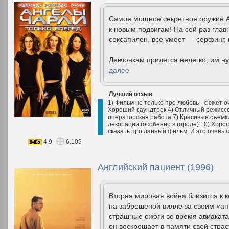
Самое мощное секретное оружие А
к новым подвигам! На сей раз глав
сексапилен, все умеет — серфинг, 
Девчонкам придется нелегко, им н
далее
Лучший отзыв
1) Фильм не только про любовь - сюжет о
Хороший саундтрек 4) Отличный режиссер
операторская работа 7) Красивые съемк
декорации (особенно в городе) 10) Хоро
сказать про данный фильм. И это очень с
4.9
6.109
Английский пациент (1996)
Вторая мировая война близится к 
на заброшеной вилле за своим «ан
страшные ожоги во время авиаката
он воскрешает в памяти свой стра