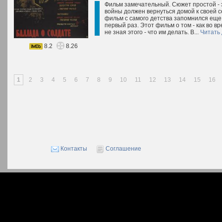
Фильм замечательный. Сюжет простой - э
войны должен вернуться домой к своей с
фильм с самого детства запомнился еще с
первый раз. Этот фильм о том - как во в
не зная этого - что им делать. В...
Читать
8.2
8.26
1
2
3
4
5
6
7
8
9
10
11
12
13
14
15
16
Контакты
Соглашение