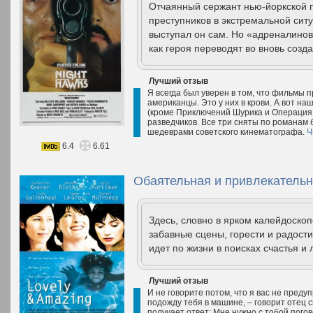
Отчаянный сержант нью-йоркской 
преступников в экстремальной ситу
выступал он сам. Но «адреналинов
как героя переводят во вновь созда
Лучший отзыв
Я всегда был уверен в том, что фильмы
американцы. Это у них в крови. А вот наш
(кроме Приключений Шурика и Операция 
разведчиков. Все три сняты по романам 
шедеврами советского кинематографа.
Ч
6.4
6.61
Обаятельная и привлекательн
Здесь, словно в ярком калейдоско
забавные сцены, горести и радости
идет по жизни в поисках счастья и 
Лучший отзыв
И не говорите потом, что я вас не преду
подожду тебя в машине, – говорит отец с
получает ответ: Мне нужно с тобой погов