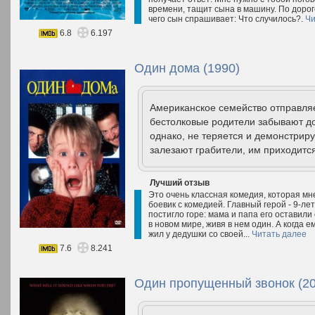
времени, тащит сына в машину. По дороге
чего сын спрашивает: Что случилось?.
Чи
6.8
6.197
Один дома (1990)
Американское семейство отправляет
бестолковые родители забывают дом
однако, не теряется и демонстриру
залезают грабители, им приходится
Лучший отзыв
Это очень классная комедия, которая мне
боевик с комедией. Главный герой - 9-ле
постигло горе: мама и папа его оставили
в новом мире, живя в нем один. А когда 
жил у дедушки со своей...
Читать далее
7.6
8.241
Один пропущенный звонок (20