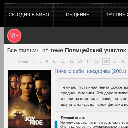
Все фильмы по теме
Полицейский участок
←
назад
7
8
9
10
11
12
13
14
15
16
17
18
Ничего себе поездочка (2001)
Темная, пустынная лента шоссе з
средней Америки. Эта дорога живе
и если ты осмелился совершить по 
выучить наизусть. Герои фильма п
Лучший отзыв
Не могу сказать, что в нем есть какие-
Очень качественно, эмоционально и зах