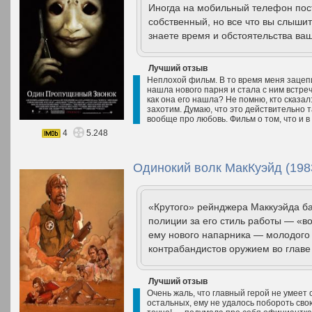
Иногда на мобильный телефон пост
собственный, но все что вы слышит
знаете время и обстоятельства ваш
Лучший отзыв
Неплохой фильм. В то время меня зацепи
нашла нового парня и стала с ним встреч
как она его нашла? Не помню, кто сказа
захотим. Думаю, что это действительно 
вообще про любовь. Фильм о том, что и в 
4
5.248
Одинокий волк МакКуэйд (198
«Крутого» рейнджера Маккуэйда б
полиции за его стиль работы — «во
ему нового напарника — молодого 
контрабандистов оружием во главе
Лучший отзыв
Очень жаль, что главный герой не умеет с
остальных, ему не удалось побороть свою