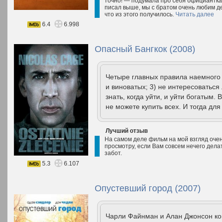
точно! — подумала про себя официантка, 
писал выше, мы с братом очень любим де
что из этого получилось.
Читать далее
6.4
6.998
Опасный Бангкок (2008)
Четыре главных правила наемного у
и виноватых; 3) не интересоватьс
знать, когда уйти, и уйти богатым. 
не можете купить всех. И тогда для 
Лучший отзыв
На самом деле фильм на мой взгляд очень
просмотру, если Вам совсем нечего дела
забот.
5.3
6.107
Опустевший город (2007)
Чарли Файнман и Алан Джонсон ког