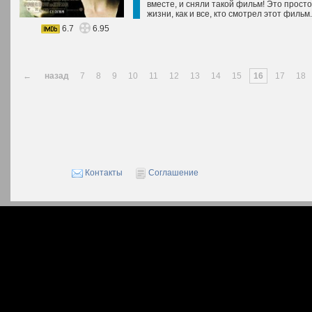
вместе, и сняли такой фильм! Это прост
жизни, как и все, кто смотрел этот фильм.
6.7
6.95
←
назад
7
8
9
10
11
12
13
14
15
16
17
18
Контакты
Соглашение