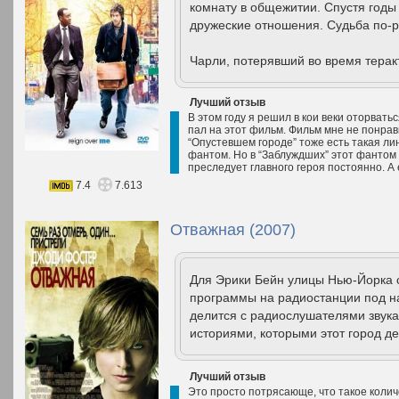
комнату в общежитии. Спустя годы
дружеские отношения. Судьба по-
Чарли, потерявший во время теракт
Лучший отзыв
В этом году я решил в кои веки оторват
пал на этот фильм. Фильм мне не понрав
“Опустевшем городе” тоже есть такая лин
фантом. Но в “Заблуждших” этот фантом 
преследует главного героя постоянно. А 
7.4
7.613
Отважная (2007)
Для Эрики Бейн улицы Нью-Йорка 
программы на радиостанции под н
делится с радиослушателями звука
историями, которыми этот город де
Лучший отзыв
Это просто потрясающе, что такое коли