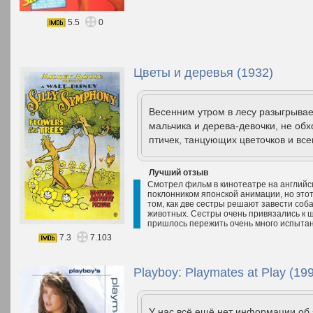
5.5
0
Цветы и деревья (1932)
Весенним утром в лесу разыгрывае
мальчика и дерева-девочки, не обх
птичек, танцующих цветочков и вс
Лучший отзыв
Смотрел фильм в кинотеатре на английс
поклонником японской анимации, но этот
том, как две сестры решают завести соб
животных. Сестры очень привязались к щ
пришлось пережить очень много испыта
7.3
7.103
Playboy: Playmates at Play (19
У нас всё ещё нет информации об