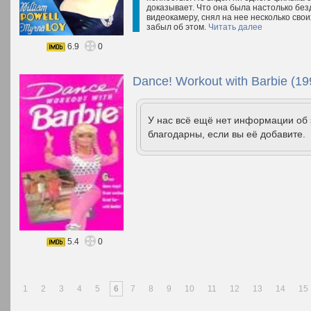
доказывает. Что она была настолько без
видеокамеру, снял на нее несколько свои
забыл об этом.
Читать далее
6.9
0
Dance! Workout with Barbie (19
У нас всё ещё нет информации об
благодарны, если вы её добавите.
5.4
0
1
2
3
4
5
6
7
8
9
10
11
12
13
14
15