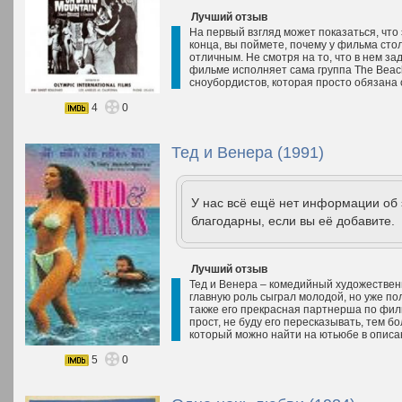
Лучший отзыв
На первый взгляд может показаться, что
конца, вы поймете, почему у фильма сто
отличным. Не смотря на то, что в нем за
фильме исполняет сама группа The Beac
сноубордистов, которая просто обязана с
4
0
Тед и Венера (1991)
У нас всё ещё нет информации об
благодарны, если вы её добавите.
Лучший отзыв
Тед и Венера – комедийный художестве
главную роль сыграл молодой, но уже п
также его прекрасная партнерша по фи
прост, не буду его пересказывать, тем б
который можно найти на ютьюбе в описа
5
0