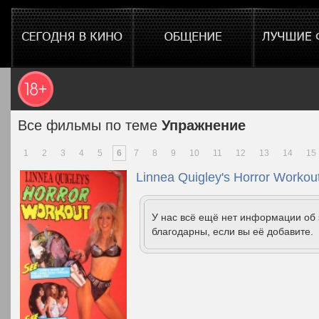
Все фильмы по теме
Упражнение
1
2
3
4
5
6
7
8
9
10
11
12
13
14
15
Linnea Quigley's Horror Workou
У нас всё ещё нет информации об
благодарны, если вы её добавите.