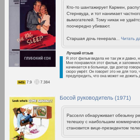
Кто-то шантажирует Кармен, распу
Стернвуда, и тот нанимает частног
вымогателей. Тому никак не удаёт
поочередно убивают.
Старшая дочь генерала...
Читать д
Лучший отзыв
Я этот фильм видела не так уж и давно,
Мне понравился этот фильм, и запомнил
начинается в больнице, где доктор говор
скоро умрёт. Он говорит это не для того
предупредить, что она может не дожить д
7.9
7.384
Босой руководитель (1971)
Расселл обнаруживает обезьяну ре
телешоу с наибольшим коммерческ
становится вице-президентом теле