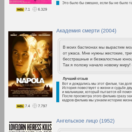
Это было бы смешно, если бы не было та
7.1
6.329
Академия смерти (2004)
В моих бастионах мы вырастим мол
от ужаса. Мне нужны жестокие, тр
бесстрашные и безжалостные юно
Так я положу начало новому миру!
Лучший отзыв
Вот и дождались мы этот фильм, так дол
История повествует о жизни и судьбе дв
и мальчишки, который пытается ей помочь
После просмотра этого фильма сразу зах
кадров фильма мы узнаем историю жизни
7.4
7.797
Ангельское лицо (1952)