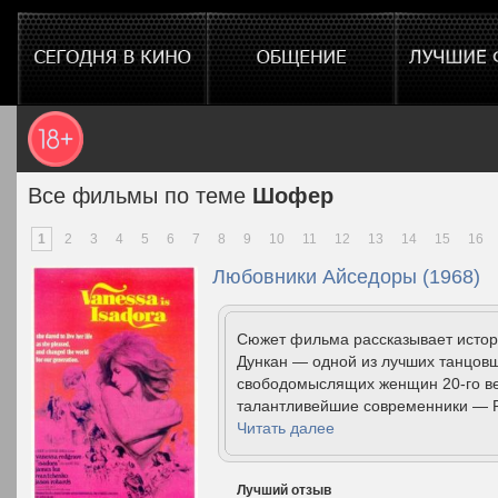
Все фильмы по теме
Шофер
1
2
3
4
5
6
7
8
9
10
11
12
13
14
15
16
Любовники Айседоры (1968)
Сюжет фильма рассказывает истор
Дункан — одной из лучших танцовщ
свободомыслящих женщин 20-го ве
талантливейшие современники — Род
Читать далее
Лучший отзыв