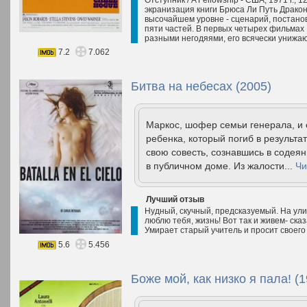
Отступник / A Fellowship - США, 1971 г., 
экранизация книги Брюса Ли Путь Дракона
высочайшем уровне - сценарий, постанов
пяти частей. В первых четырех фильмах 
разными негодяями, его всячески унижают
7.2
7.062
Битва на небесах (2005)
Маркос, шофер семьи генерала, и 
ребенка, который погиб в результа
свою совесть, сознавшись в содея
в публичном доме. Из жалости...
Чи
Лучший отзыв
Нудный, скучный, предсказуемый. На улиц
люблю тебя, жизнь! Вот так и живем- ска
Умирает старый учитель и просит своего
5.6
5.456
Боже мой, как низко я пала! (1