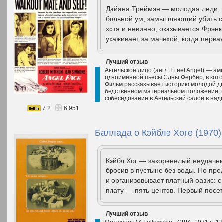
Дайана Треймэн — молодая леди, з
больной ум, замышляющий убить св
хотя и невинно, оказывается Фрэн
ухаживает за мачехой, когда перва
Лучший отзыв
Ангельское лицо (англ. I Feel Angel) — 
одноимённой пьесы Эдны Фербер, в кот
Фильм рассказывает историю молодой де
бедственном материальном положении, п
собеседование в Ангельский салон в на
7.2
6.951
Баллада о Кэйбле Хоге (1970)
Кэйбл Хог — закоренелый неудачни
бросив в пустыне без воды. Но пр
и организовывает платный оазис: с
плату — пять центов. Первый посет
Лучший отзыв