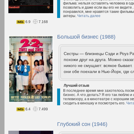
фильма: нельзя оставлять человека в од
позволить и даже если вы его не видите
понравился, мне нравятся такие фильмы
актеры.
Читать далее
6.9
7.168
Большой бизнес (1988)
Сестры — близнецы Сэди и Роуз Ра
похожи друг на друга. Можно сказа
никого не смущает: всякое бывает.
они обе поехали в Нью-Йорк, где с
Лучший отзыв
В последнее время мне захотелось посм
бизнес. А что делать? Я его так люблю и 
телевизору, а в кинотеатре с хорошим зв
сходить в киношку и посмотреть его.
Чита
6.4
7.499
Глубокий сон (1946)