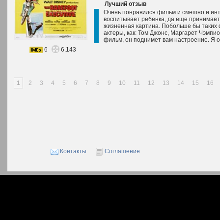
Лучший отзыв
Очень понравился фильм и смешно и инте
воспитывает ребенка, да еще принимает 
жизненная картина. Побольше бы таких
актеры, как: Том Джонс, Маргарет Чэмпи
фильм, он поднимет вам настроение. Я о
6
6.143
1
2
3
4
5
6
7
8
9
10
11
12
13
14
15
16
Контакты
Соглашение