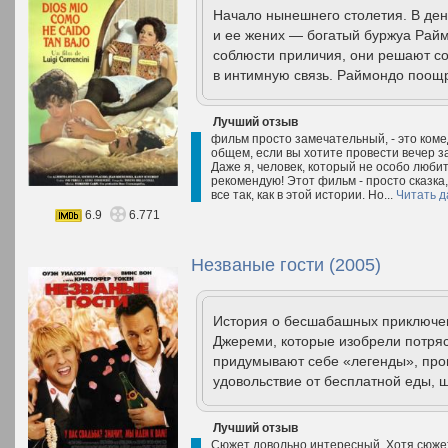
Начало нынешнего столетия. В ден
и ее жених — богатый буржуа Раймо
соблюсти приличия, они решают со
в интимную связь. Раймондо поощр
Лучший отзыв
фильм просто замечательный, - это коме
общем, если вы хотите провести вечер з
Даже я, человек, который не особо люби
рекомендую! Этот фильм - просто сказка
все так, как в этой истории. Но...
Читать д
6.9
6.771
Незваные гости (2005)
История о бесшабашных приключен
Джереми, которые изобрели потря
придумывают себе «легенды», про
удовольствие от бесплатной еды, 
Лучший отзыв
Сюжет довольно интересный. Хотя сюже