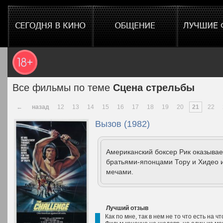
Все фильмы по теме
Сцена стрельбы
←
назад
12
13
14
15
16
17
18
19
20
21
22
Вызов (1982)
Американский боксер Рик оказывае
братьями-японцами Тору и Хидео 
мечами.
Лучший отзыв
Как по мне, так в нем не то что есть на ч