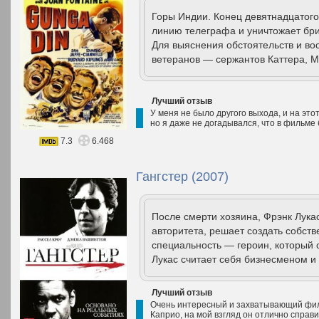
Горы Индии. Конец девятнадцатого
линию телеграфа и уничтожает бри
Для выяснения обстоятельств и во
ветеранов — сержантов Каттера, М
Лучший отзыв
У меня не было другого выхода, и на эт
но я даже не догадывался, что в фильме 
7.3
6.468
Гангстер (2007)
После смерти хозяина, Фрэнк Лукас
авторитета, решает создать собст
специальность — героин, который 
Лукас считает себя бизнесменом и 
Лучший отзыв
Очень интересный и захватывающий филь
Каприо, на мой взгляд он отлично справи