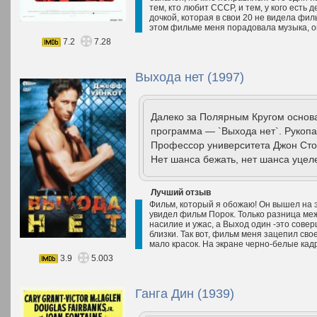
тем, кто любит СССР, и тем, у кого есть 
дочкой, которая в свои 20 не видела фил
этом фильме меня порадовала музыка, о
7.2
7.28
Выхода нет (1997)
Далеко за Полярным Кругом основа
программа — `Выхода нет`. Рукопа
Профессор университета Джон Сто
Нет шанса бежать, нет шанса уцеле
Лучший отзыв
Фильм, который я обожаю! Он вышел на эк
увидел фильм Порок. Только разница межд
насилие и ужас, а Выход один -это сове
близки. Так вот, фильм меня зацепил св
мало красок. На экране черно-белые кадр
3.9
5.003
Ганга Дин (1939)