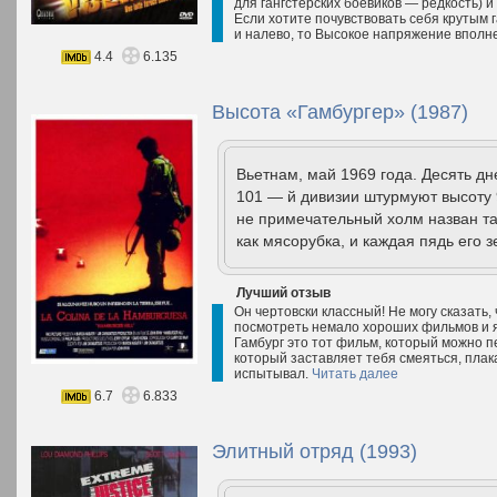
для гангстерских боевиков — редкость) и
Если хотите почувствовать себя крутым 
и налево, то Высокое напряжение вполне
4.4
6.135
Высота «Гамбургер» (1987)
Вьетнам, май 1969 года. Десять д
101 — й дивизии штурмуют высоту 
не примечательный холм назван та
как мясорубка, и каждая пядь его 
Лучший отзыв
Он чертовски классный! Не могу сказать,
посмотреть немало хороших фильмов и я
Гамбург это тот фильм, который можно п
который заставляет тебя смеяться, плак
испытывал.
Читать далее
6.7
6.833
Элитный отряд (1993)