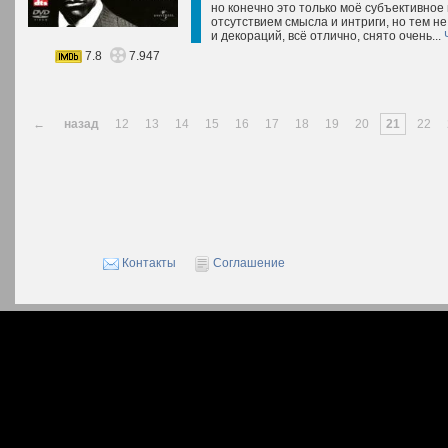
но конечно это только моё субъективное
отсутствием смысла и интриги, но тем н
и декораций, всё отлично, снято очень...
7.8
7.947
←
назад
12
13
14
15
16
17
18
19
20
21
22
Контакты
Соглашение