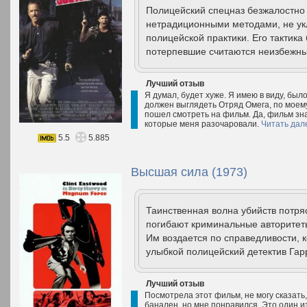
Полицейский спецназ безжалостно
нетрадиционными методами, не у
полицейской практики. Его тактик
потерпевшие считаются неизбежны
Лучший отзыв
Я думал, будет хуже. Я имею в виду, было
должен выглядеть Отряд Омега, по моему
пошел смотреть на фильм. Да, фильм зна
которые меня разочаровали.
Читать дал
5.5
5.885
Высшая сила (1973)
Таинственная волна убийств потря
погибают криминальные авторитет
Им воздается по справедливости, 
улыбкой полицейский детектив Гарр
Лучший отзыв
Посмотрела этот фильм, не могу сказать
банален, но мне понравился. Это один и