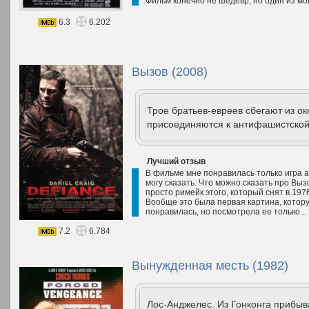
Фильм конечно не шедевр, но один из м
6.3
6.202
Вызов (2008)
Трое братьев-евреев сбегают из ок
присоединяются к антифашистской
Лучший отзыв
В фильме мне понравилась только игра а
могу сказать. Что можно сказать про Выз
просто римейк этого, который снят в 1976
Вообще это была первая картина, которую
понравилась, но посмотрела ее только...
7.2
6.784
Вынужденная месть (1982)
Лос-Анджелес. Из Гонконга прибыв