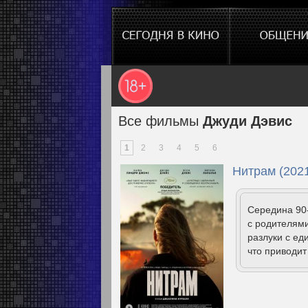
Все фильмы
Джуди Дэвис
1
2
3
4
5
6
Нитрам (202
Середина 90
с родителями
разлуки с ед
что приводит