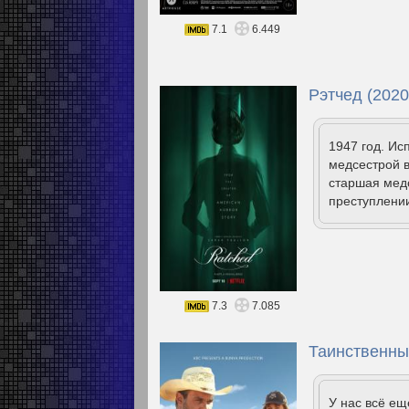
7.1
6.449
Рэтчед (2020
1947 год. Ис
медсестрой в
старшая медс
преступлении
7.3
7.085
Таинственный
У нас всё е