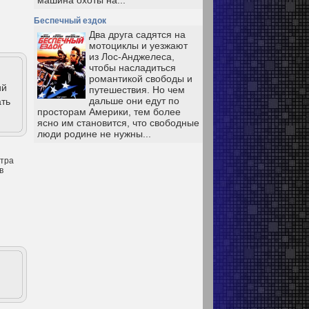
машина охоты на...
Беспечный ездок
Два друга садятся на
мотоциклы и уезжают
из Лос-Анджелеса,
чтобы насладиться
романтикой свободы и
ий
путешествия. Но чем
дальше они едут по
ать
просторам Америки, тем более
ясно им становится, что свободные
люди родине не нужны...
отра
в