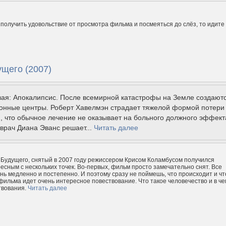
 получить удовольствие от просмотра фильма и посмеяться до слёз, то идите
ущего (2007)
вая: Апокалипсис. После всемирной катастрофы на Земле создают
онные центры. Роберт Хавелмэн страдает тяжелой формой потери
, что обычное лечение не оказывает на больного должного эффект
врач Диана Эванс решает...
Читать далее
Будущего, снятый в 2007 году режиссером Крисом Коламбусом получился
есным с нескольких точек. Во-первых, фильм просто замечательно снят. Все
нь медленно и постепенно. И поэтому сразу не поймешь, что происходит и чт
 фильма идет очень интересное повествование. Что такое человечество и в че
твования.
Читать далее