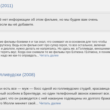
(2011)
щё нет информации об этом фильме, но мы будем вам очень
если вы её добавите.
ие фильмы-боевики я и так знал, что снимают их в основном для того чтобы
рутизну. Ведь если фильм снят про супер героя, то все остальное, включая
и диалоги, нужно делать не напрягаясь. Но здесь же, в Голливуде, киношники
 терять вкус. Когда они снимали те же фильмы про Бэтмэна / Бэтмена, я пони
надо же как-то оправдать...
Читать далее
лливудски (2008)
н есть все — муж — босс одной из голливудских студий, красавица
ный особняк в Брентвуде, но один телефонный звонок изменит все.
ает, что он разводится с ней накануне годовщины их долгого брака
что Молли меняет свой...
Читать далее