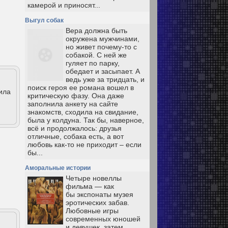
камерой и приносят...
Выгул собак
Вера должна быть
окружена мужчинами,
но живет почему-то с
собакой. С ней же
гуляет по парку,
обедает и засыпает. А
ведь уже за тридцать, и
поиск героя ее романа вошел в
ила
критическую фазу. Она даже
заполнила анкету на сайте
знакомств, сходила на свидание,
была у колдуна. Так бы, наверное,
всё и продолжалось: друзья
отличные, собака есть, а вот
любовь как-то не приходит – если
бы...
Аморальные истории
Четыре новеллы
фильма — как
бы экспонаты музея
эротических забав.
Любовные игры
современных юношей
и девушек, затем