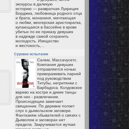
экскурсы в далекую
историю — развратная Лукреция
Борджиа, любовница родного отца
и брата, монахиня, мечтающая
о любви, венгерская аристократка,
купающаяся в бассейне в крови
убитых по ее приказу девушек
в надежде самой сохранить
молодость. Изящество
и жестокость,...
Суровое испытание
Салем, Массачусетс.
Компания девушек
отправляется ночью
привораживать парней
под руководством
Титубы, негритянки с
а
Барбадоса. Колдовское
варево на костре и дикие танцы
для них - развлечение.
Происходящее замечает
священник. По деревне ползет
слух о дьявольском заговоре.
Фантазиям обывателей о связях с
Дьяволом и заговорах нет
предела. Закручивается жуткая