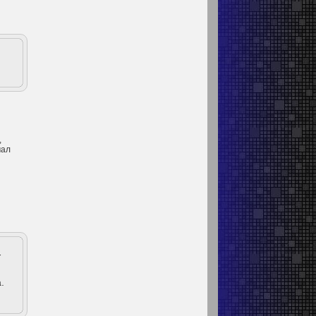
,
мал
-
.