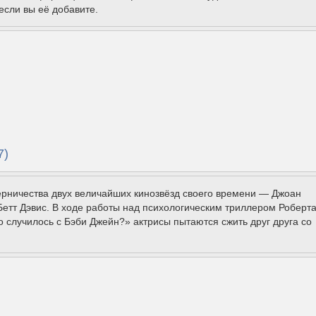
если вы её добавите.
7)
ерничества двух величайших кинозвёзд своего времени — Джоан
етт Дэвис. В ходе работы над психологическим триллером Роберт
 случилось с Бэби Джейн?» актрисы пытаются сжить друг друга со