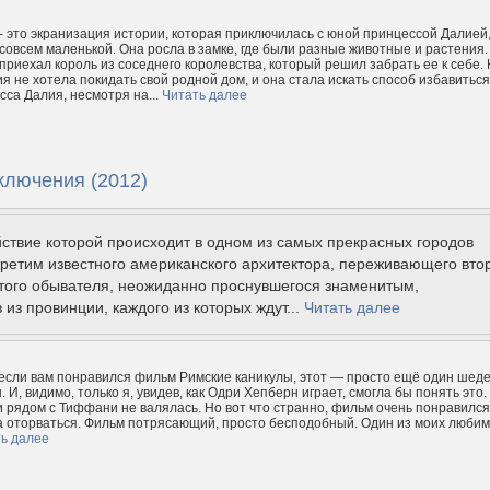
 это экранизация истории, которая приключилась с юной принцессой Далией
 совсем маленькой. Она росла в замке, где были разные животные и растения.
приехал король из соседнего королевства, который решил забрать ее к себе.
я не хотела покидать свой родной дом, и она стала искать способ избавиться
сса Далия, несмотря на...
Читать далее
ключения (2012)
ствие которой происходит в одном из самых прекрасных городов
ретим известного американского архитектора, переживающего вто
стого обывателя, неожиданно проснувшегося знаменитым,
из провинции, каждого из которых ждут...
Читать далее
 если вам понравился фильм Римские каникулы, этот — просто ещё один шед
 И, видимо, только я, увидев, как Одри Хепберн играет, смогла бы понять это.
 и рядом с Тиффани не валялась. Но вот что странно, фильм очень понравился
а оторваться. Фильм потрясающий, просто бесподобный. Один из моих люби
ь далее