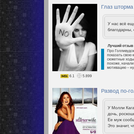
Глаз шторма 
У нас всё е
благодарны, 
Лучший отзыв
Про Голливудск
показать свою к
сюжетные ходы 
похоже, начали
мотивацию – ну 
6.1
5.899
Развод по-го
У Молли Кага
дочь, роскош
Ее муж сообщ
Это значит, 