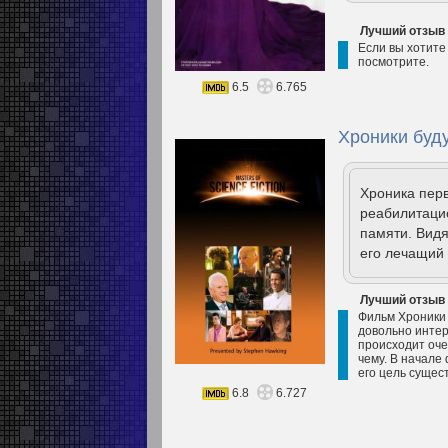
Лучший отзыв
Если вы хотите
посмотрите.
6.5
6.765
Хроники буд
Хроника пер
реабилитаци
памяти. Видя
его лечащий 
Лучший отзыв
Фильм Хроники 
довольно интер
происходит оче
чему. В начале
его цель сущес
6.8
6.727