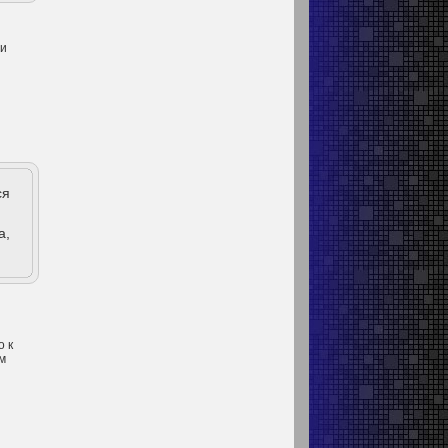
 и
ся
а,
о к
м