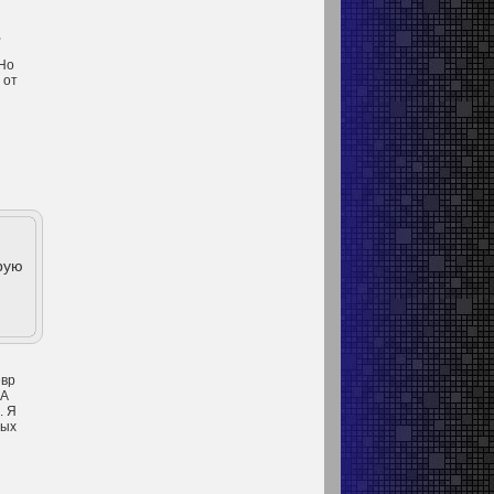
,
 Но
 от
рую
евр
 А
. Я
мых