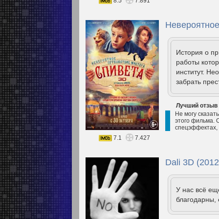
8.5
7.891
Невероятное
История о пр
работы котор
институт. Не
забрать прес
Лучший отзыв
Не могу сказат
этого фильма. 
спецэффектах, 
7.1
7.427
Dali 3D (2012
У нас всё е
благодарны, 