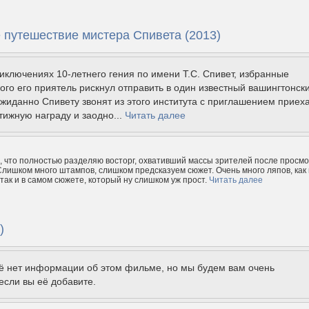
 путешествие мистера Спивета (2013)
иключениях 10-летнего гения по имени Т.С. Спивет, избранные
ого его приятель рискнул отправить в один известный вашингтонск
ожиданно Спивету звонят из этого института с приглашением приех
тижную награду и заодно...
Читать далее
ь, что полностью разделяю восторг, охвативший массы зрителей после просм
Слишком много штампов, слишком предсказуем сюжет. Очень много ляпов, как 
так и в самом сюжете, который ну слишком уж прост.
Читать далее
)
щё нет информации об этом фильме, но мы будем вам очень
если вы её добавите.