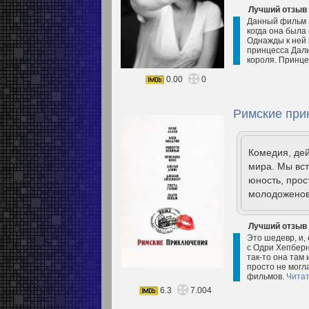
Лучший отзыв
Данный фильм -
когда она была
Однажды к ней 
принцесса Дали
короля. Принце
0.00
0
Римские при
Комедия, дей
мира. Мы вст
юность, про
молодоженов 
Лучший отзыв
Это шедевр, и,
с Одри Хепберн.
так-то она там
просто не могл
фильмов.
Читат
6.3
7.004