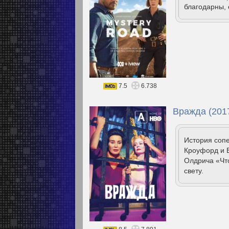
благодарны, 
7.5
6.738
Вражда (201
История соп
Кроуфорд и Б
Олдрича «Что
свету.