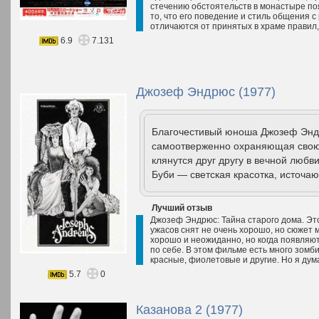
стечению обстоятельств в монастыре по
то, что его поведение и стиль общения
отличаются от принятых в храме правил, 
6.9
7.131
Джозеф Эндрюс (1977)
Благочестивый юноша Джозеф Эндр
самоотверженно охраняющая свою 
клянутся друг другу в вечной любв
Буби — светская красотка, источа
Лучший отзыв
Джозеф Эндрюс: Тайна старого дома. Это
ужасов снят не очень хорошо, но сюжет 
хорошо и неожиданно, но когда появляют
по себе. В этом фильме есть много зомб
красные, фиолетовые и другие. Но я дума
5.7
0
Казанова 2 (1977)