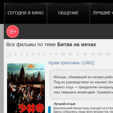
Все фильмы по теме
Битва на мечах
1
2
3
4
5
6
7
8
9
10
11
12
13
14
15
16
Храм Шаолинь (1982)
Юноша, сбежавший из лагеря рабо
Под их руководством он изучает бо
своего отца — предателю-генерал
ему свершить возмездие. Сражаясь
Лучший отзыв
Шаолиньский монастырь находится в тих
Здесь собрались люди всех возрастов, 