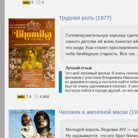
5
0
Трудная роль (1977)
Головокружительную карьеру сдела
самого детстве ей всем помогал е
что когда Уша станет прославленно
себе безбедную старость. Все так..
Лучший отзыв
Это мой любимый фильм. Я очень люблю 
фильмом с участием Владимира Ивашова.
из деревни в город и пытался найти себе
был не очень удачливым в поисках. У не
пытался найти в городе друзей, но его ни
7.4
4.966
Человек в железной маске (19
Молодой король Людовик ХIV — ед
Но оказывается, что его брат-близ