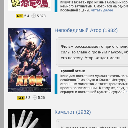
пишут в газетах про жизнь в больших го
немного затянутым. Смотрится на одном 
последней сцены.
Читать далее
5.4
5.878
Непобедимый Атор (1982)
Фильм рассказывает о приключения
силы во главе с грозным пауком, у
его невесту. Атор жаждет мести…
Лучший отзыв
Кино для настоящих мужчин с очень силь
особенно Тома Круза и Клинта Иствуда, -
страшных моментов, а также трогательны
просто великолепным!. К тому же, Круз, 
сердцем и настоящей мужской судьбой.
3.2
5.26
Камелот (1982)