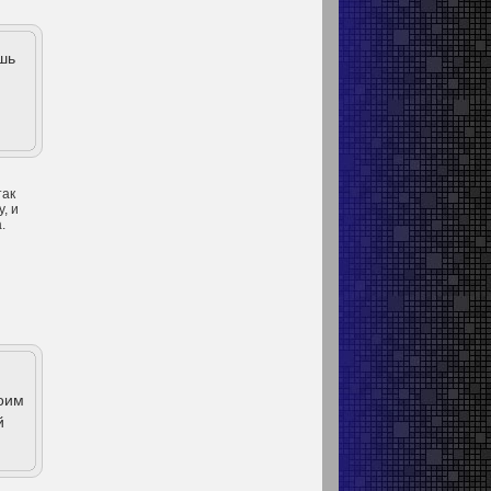
шь
так
, и
.
оим
й