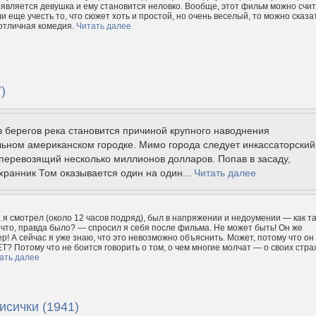
оявляется девушка и ему становится неловко. Вообще, этот фильм можно счи
и еще учесть то, что сюжет хоть и простой, но очень веселый, то можно сказа
 отличная комедия.
Читать далее
)
 берегов река становится причиной крупного наводнения
ьном американском городке. Мимо города следует инкассаторский
перевозящий несколько миллионов долларов. Попав в засаду,
ранник Том оказывается один на один...
Читать далее
а я смотрел (около 12 часов подряд), был в напряжении и недоумении — как т
что, правда было? — спросил я себя после фильма. Не может быть! Он же
р! А сейчас я уже знаю, что это невозможно объяснить. Может, потому что он
Т? Потому что не боится говорить о том, о чем многие молчат — о своих стра
ать далее
исички (1941)