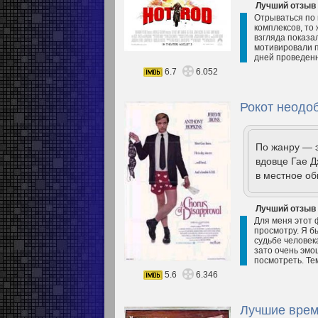
Лучший отзыв
Отрываться по п
комплексов, то
взгляда показа
мотивировали п
дней проведенн
6.7
6.052
Рокот неодоб
По жанру — э
вдовце Гае Д
в местное о
Лучший отзыв
Для меня этот 
просмотру. Я б
судьбе человек
зато очень эмо
посмотреть. Тем
5.6
6.346
Лучшие врем