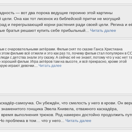
адность — вот два порока ведущие героиню этой картины
 цели. Она как тот лисенок из библейской притчи не могущий
рад и перегрызающий корни растения ради своей цели. Регина и е
ые братья решают купить себе прибыльный...
Читать далее
м с очаровательными актёрами. Фильм снят по сказке Ганса Христиана
в этом фильме всё отжили и это как раз то, почему фильм стал популярен в С
люди с детства знали эту сказку. А сейчас её не знают, потому что у нас нет т
о хороший фильм. Игра актёров там на высоте, и всё прекрасно, кроме этой
рую играют девочки....
Читать далее
аскадёр-самоучка. Он убеждён, что смелость у него в крови. Он вери
 знаменитого гонщика Эвела Книвела, отважного каскадёра,
 время выполнения трюков. Род намерен достойно продолжить пут
 Но проблема в том… что у него...
Читать далее