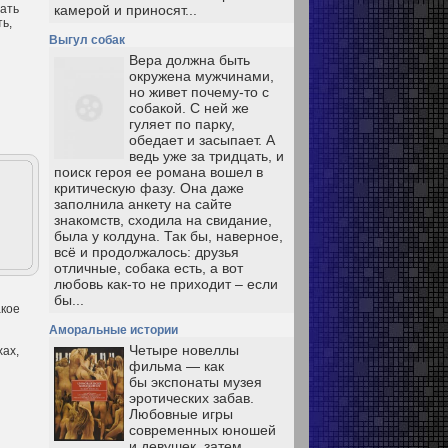
тать
камерой и приносят...
ть,
Выгул собак
Вера должна быть
окружена мужчинами,
но живет почему-то с
собакой. С ней же
гуляет по парку,
обедает и засыпает. А
ведь уже за тридцать, и
поиск героя ее романа вошел в
критическую фазу. Она даже
заполнила анкету на сайте
знакомств, сходила на свидание,
была у колдуна. Так бы, наверное,
всё и продолжалось: друзья
отличные, собака есть, а вот
любовь как-то не приходит – если
бы...
акое
Аморальные истории
Четыре новеллы
хах,
фильма — как
бы экспонаты музея
эротических забав.
Любовные игры
современных юношей
и девушек, затем