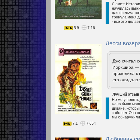
Сюжет: История
научилась выжи
для фильма, ко
тронула меня д
- все это делае
5.9
7.16
Лесси возвр
Джо считал с
Йоркшира — т
приходила к 
его ожидало 
Лучший отзыв
Не могу понять
жена была мале
диване, которы
заболел. Она п
мы обнаружили 
7.1
7.654
Любовная се