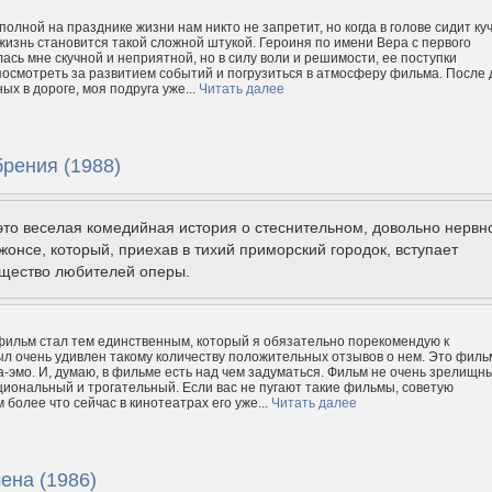
олной на празднике жизни нам никто не запретит, но когда в голове сидит ку
 жизнь становится такой сложной штукой. Героиня по имени Вера с первого
лась мне скучной и неприятной, но в силу воли и решимости, ее поступки
осмотреть за развитием событий и погрузиться в атмосферу фильма. После 
ых в дороге, моя подруга уже...
Читать далее
рения (1988)
то веселая комедийная история о стеснительном, довольно нервн
жонсе, который, приехав в тихий приморский городок, вступает
бщество любителей оперы.
фильм стал тем единственным, который я обязательно порекомендую к
ыл очень удивлен такому количеству положительных отзывов о нем. Это филь
а-эмо. И, думаю, в фильме есть над чем задуматься. Фильм не очень зрелищн
циональный и трогательный. Если вас не пугают такие фильмы, советую
 более что сейчас в кинотеатрах его уже...
Читать далее
ена (1986)