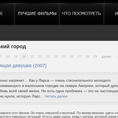
>
кий город
7
18
19
20
21
22
23
24
25
26
27
28
29
далее
оящая девушка (2007)
янно нагрянет… Как у Ларса — очень стеснительного молодого
оживающего в маленьком городке на севере Америки, который дума
бовь всей своей жизни. Но есть одна проблема — это не настояща
кс-кукла, которую Ларс...
Читать далее
авился этот фильм. Он очень смешной и веселый. По моему мнению, здесь о
шуток и смешных ситуаций. И есть даже сцена, когда у актера, который играет