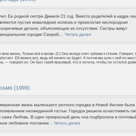
лет. Ее родной сестре Димити 21 год. Вместо родителей в кадре ли
вляются пустая инвалидная коляска и проколотая кислородная
сноречивые детали, объясняющие их отсутствие. Сестры живут
винциальном городке Санрей,...
Читать далее
о мою жизнь. Только всё в крови. (С) Она всегда спит зубами к стенке. Говорит, 
ботает. Ей можно все, ведь ей ничего не будет. А потом мы шли с ней по мосту
а, — говорил он. Он был такой красивый, что я хотела, чтобы он остался дома
сьмо (1999)
меренная жизнь маленького уютного городка в Новой Англии была
 появлением неожиданной гостьи. Городок решила осчастливить св
 сама Любовь. В один прекрасный день она подбросила в почтовы
ное любовное послание...
Читать далее