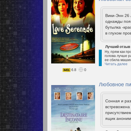
Вики-Энн 26 
однажды поя
бутылка -кра
в глухом про
Лучший отзыв
Ну, прям как пр
голова лучше ра
ее сбила машин
Читать далее
6.8
0
Любовное пи
Сонная и раз
встревожена
присутствием
ящик аноним