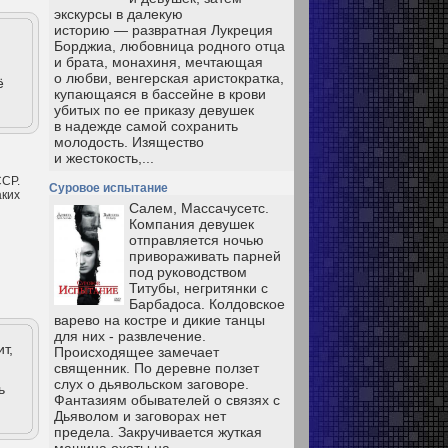
экскурсы в далекую
историю — развратная Лукреция
Борджиа, любовница родного отца
и брата, монахиня, мечтающая
о любви, венгерская аристократка,
ё
купающаяся в бассейне в крови
убитых по ее приказу девушек
в надежде самой сохранить
молодость. Изящество
и жестокость,...
ССР.
Суровое испытание
аких
Салем, Массачусетс.
Компания девушек
отправляется ночью
привораживать парней
под руководством
Титубы, негритянки с
Барбадоса. Колдовское
варево на костре и дикие танцы
для них - развлечение.
т,
Происходящее замечает
священник. По деревне ползет
слух о дьявольском заговоре.
ь
Фантазиям обывателей о связях с
Дьяволом и заговорах нет
предела. Закручивается жуткая