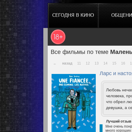
Все фильмы по теме
Малень
←
назад
11
12
13
14
15
16
1
Ларс и наст
Любовь неча
человека, пр
что обрел лю
девушка, а се
Лучший отзыв
Мне очень понр
много хороших 