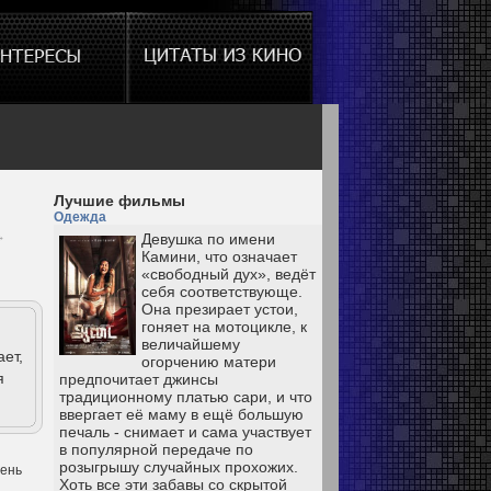
Лучшие фильмы
Одежда
→
Девушка по имени
Камини, что означает
«свободный дух», ведёт
себя соответствующе.
Она презирает устои,
гоняет на мотоцикле, к
величайшему
ет,
огорчению матери
я
предпочитает джинсы
традиционному платью сари, и что
ввергает её маму в ещё большую
печаль - снимает и сама участвует
в популярной передаче по
розыгрышу случайных прохожих.
чень
Хоть все эти забавы со скрытой