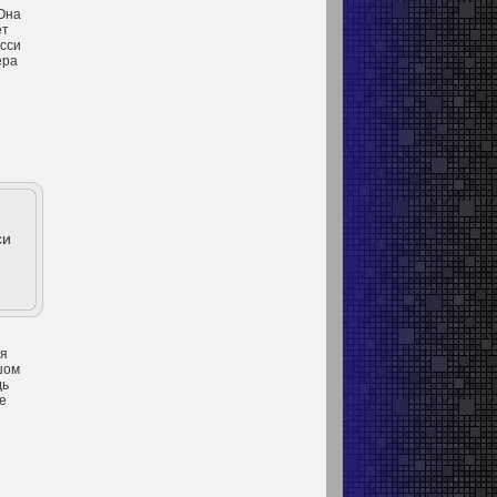
 Она
ет
эсси
ера
си
оя
шом
дь
е