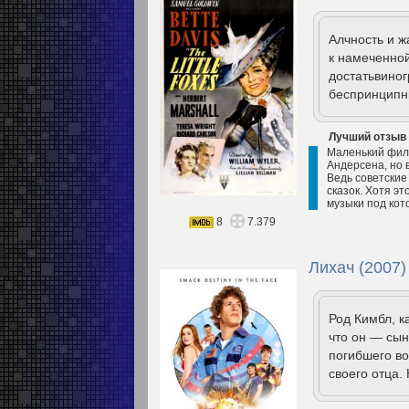
Алчность и ж
к намеченной
достатьвиног
беспринципн
Лучший отзыв
Маленький филь
Андерсена, но 
Ведь советские 
сказок. Хотя эт
музыки под кото
8
7.379
Лихач (2007)
Род Кимбл, к
что он — сын
погибшего во
своего отца.