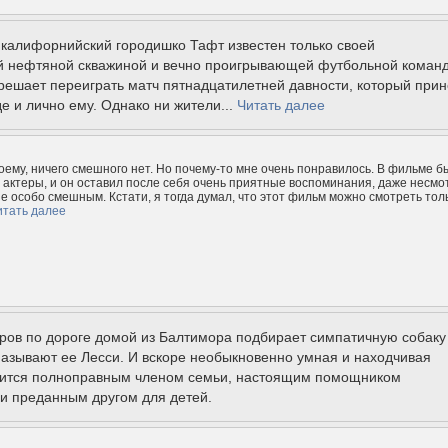
 калифорнийский городишко Тафт известен только своей
й нефтяной скважиной и вечно проигрывающей футбольной команд
решает переиграть матч пятнадцатилетней давности, который прин
е и лично ему. Однако ни жители...
Читать далее
оему, ничего смешного нет. Но почему-то мне очень понравилось. В фильме б
актеры, и он оставил после себя очень приятные воспоминания, даже несмо
 не особо смешным. Кстати, я тогда думал, что этот фильм можно смотреть тол
итать далее
ров по дороге домой из Балтимора подбирает симпатичную собаку
называют ее Лесси. И вскоре необыкновенно умная и находчивая
вится полноправным членом семьи, настоящим помощником
 и преданным другом для детей.