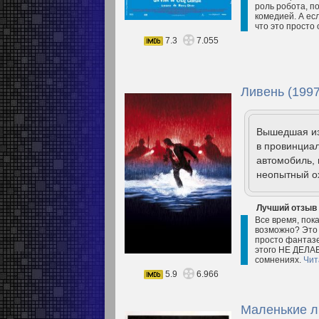
роль робота, п
комедией. А есл
что это просто
7.3
7.055
Ливень (1997
Вышедшая из
в провинциал
автомобиль, 
неопытный ох
Лучший отзыв
Все время, пок
возможно? Это 
просто фантазе
этого НЕ ДЕЛАЕ
сомнениях.
Чит
5.9
6.966
Маленькие л