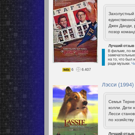
Захолустный
единственно
Джек Данди, 
позор команд
Лучший отзыв
В фильме, по-м
замечательные 
на то, что был
ради музыки.
Ч
6
6.407
Лэсси (1994)
Семья Терне
колли. Дети 
Лесси стано
по хозяйству
Лучший отзыв