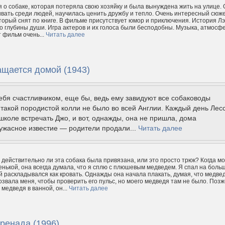
 о собаке, которая потеряла свою хозяйку и была вынуждена жить на улице.
вать среди людей, научилась ценить дружбу и тепло. Очень интересный сюж
торый снят по книге. В фильме присутствует юмор и приключения. История Л
о глубины души. Игра актеров и их голоса были бесподобны. Музыка, атмосф
т фильм очень...
Читать далее
ащается домой (1943)
ебя счастливчиком, еще бы, ведь ему завидуют все собаководы
акой породистой колли не было во всей Англии. Каждый день Лес
школе встречать Джо, и вот, однажды, она не пришла, дома
ужасное известие — родители продали...
Читать далее
, действительно ли эта собака была привязана, или это просто трюк? Когда м
нькой, она всегда думала, что я сплю с плюшевым медведем. Я спал на боль
й раскладывался как кровать. Однажды она начала плакать, думая, что медве
озвала меня, чтобы проверить его пульс, но моего медведя там не было. Позж
медведя в ванной, он...
Читать далее
ренада (1996)