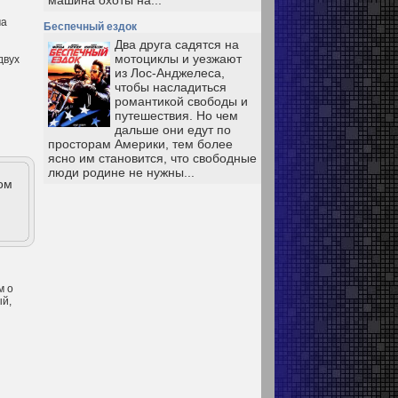
машина охоты на...
ча
Беспечный ездок
Два друга садятся на
мотоциклы и уезжают
двух
из Лос-Анджелеса,
чтобы насладиться
романтикой свободы и
путешествия. Но чем
дальше они едут по
просторам Америки, тем более
ясно им становится, что свободные
люди родине не нужны...
ом
м о
ый,