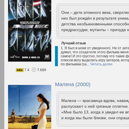
Они – дети атомного века, сверхлю
них был рождён в результате уник
детства необыкновенными способно
предрассудки, мутанты – причуда н
Лучший отзыв
1. Я был в шоке от увиденного. Не от акте
думал, что создатели этого фильма меня 
самое! И это грустно, потому что такие 
плюсов могу выделить игру актеров, кот
по фильмам (за...
Читать далее
7.4
7.689
Малена (2000)
Малена — красавица-вдова, наваж
распускают о ней грязные сплетни.
«Мне было 13, когда я увидел ее 
и когда мы были близки, они спраш