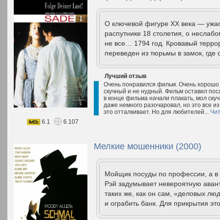
О ключевой фигуре XX века — ужас
распутнике 18 столетия, о неслаб
не все… 1794 год. Кровавый терро
переведен из тюрьмы в замок, где 
Лучший отзыв
Очень понравился фильм. Очень хорошо с
скучный и не нудный. Фильм оставил пос
в конце фильма начали плакать, мол скуч
даже немного разочаровал, но это все из
это отталкивает. Но для любителей...
Чит
6.1
6.107
Мелкие мошенники (2000)
Мойщик посуды по профессии, а в
Рэй задумывает невероятную аван
таких же, как он сам, «деловых л
и ограбить банк. Для прикрытия эт