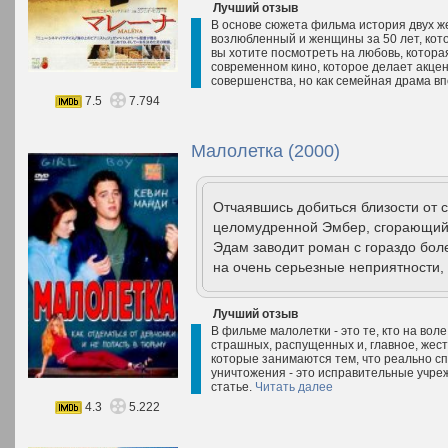
Лучший отзыв
В основе сюжета фильма история двух ж
возлюбленный и женщины за 50 лет, кото
вы хотите посмотреть на любовь, которая
современном кино, которое делает акцен
совершенства, но как семейная драма вп
7.5
7.794
Малолетка (2000)
Отчаявшись добиться близости от 
целомудренной Эмбер, сгорающий 
Эдам заводит роман с гораздо бол
на очень серьезные неприятности, 
Лучший отзыв
В фильме малолетки - это те, кто на вол
страшных, распущенных и, главное, жесто
которые занимаются тем, что реально сп
уничтожения - это исправительные учреж
статье.
Читать далее
4.3
5.222