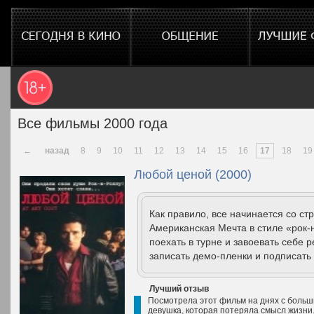
Все фильмы 2000 года
←
назад
8
9
10
11
12
13
14
15
16
17
18
19
Любой ценой (2000)
Как правило, все начинается со ст
Американская Мечта в стиле «рок-
поехать в турне и завоевать себе 
записать демо-пленки и подписать 
Лучший отзыв
Посмотрела этот фильм на днях с больш
девушка, которая потеряла смысл жизни. 