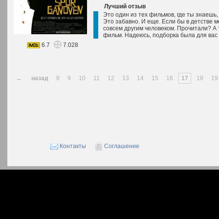
Лучший отзыв
Это один из тех фильмов, где ты знаешь,
Это забавно. И еще. Если бы в детстве м
совсем другим человеком. Прочитали? А
фильм. Надеюсь, подборка была для вас
6.7
7.028
←
назад
8
9
10
11
12
13
14
15
16
17
18
19
Контакты
Соглашение