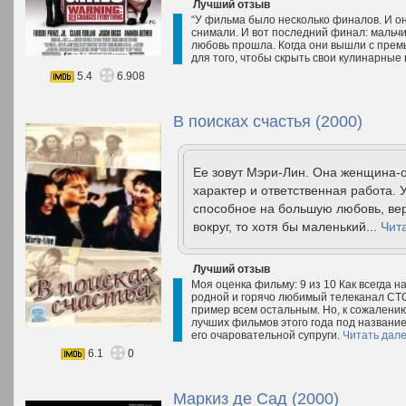
Лучший отзыв
“У фильма было несколько финалов. И они
снимали. И вот последний финал: мальчи
любовь прошла. Когда они вышли с премь
для того, чтобы скрыть свои кулинарные
5.4
6.908
В поисках счастья (2000)
Ее зовут Мэри-Лин. Она женщина-од
характер и ответственная работа. 
способное на большую любовь, веру
вокруг, то хотя бы маленький...
Чит
Лучший отзыв
Моя оценка фильму: 9 из 10 Как всегда на
родной и горячо любимый телеканал СТС
пример всем остальным. Но, к сожалению,
лучших фильмов этого года под название
его очаровательной супруги.
Читать дал
6.1
0
Маркиз де Сад (2000)