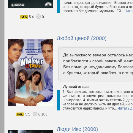
пилит и доводит до отчаяния. В свою оч
человека, который будет заботиться и лю
простого бездомного мужчины. Ей...
Чита
5.4
0
Любой ценой (2000)
До выпускного вечера осталось нес
приблизился к своей заветной меч
Без помощи неудачливому Ловелас
с Крисом, который влюблен в его п
Лучший отзыв
1. Все фильмы, которые смотрел я, мне 
Фильм этот я посмотрел только вчера, в 
шокировал. 4. Фильм очень тяжелый, деп
человека не должно быть ни друзей, ни р
становится наркоманом, и что...
Читать д
5.5
6.103
Люди Икс (2000)