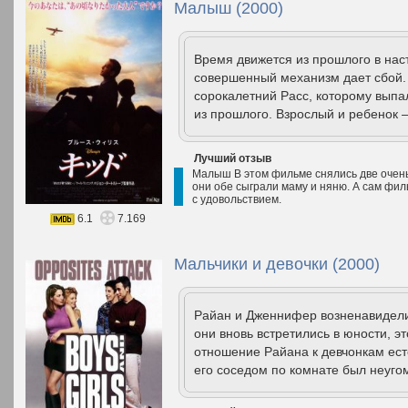
Малыш (2000)
Время движется из прошлого в наст
совершенный механизм дает сбой. 
сорокалетний Расс, которому выпа
из прошлого. Взрослый и ребенок 
Лучший отзыв
Малыш В этом фильме снялись две очень
они обе сыграли маму и няню. А сам фил
с удовольствием.
6.1
7.169
Мальчики и девочки (2000)
Райан и Дженнифер возненавидели д
они вновь встретились в юности, эт
отношение Райана к девчонкам ест
его соседом по комнате был неуго