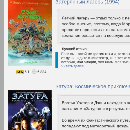
Затерянный лагерь (1994)
Летний лагерь — отдых только с пе
особое мнение, поэтому, когда Мор
предстоит провести лето на таком
компания решается на веселую ава
Лучший отзыв
Если вы - такой же кретин как и я, то эт
от души - идите в кинотеатр, я не тот че
история, мои эмоции, моя боль. Моя жизнь
Читать далее
6.1
6.884
Затура: Космическое приключ
Братья Уолтер и Дэнни находят в п
названием «Затура» и в результате
Во время их фантастического путе
попадают под метеоритный дождь, 