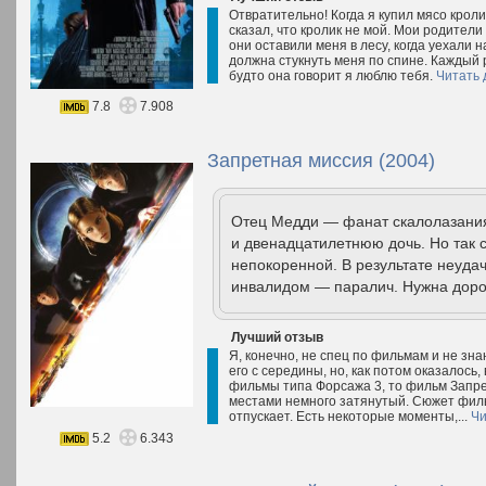
Отвратительно! Когда я купил мясо крол
сказал, что кролик не мой. Мои родители
они оставили меня в лесу, когда уехали н
должна стукнуть меня по спине. Каждый р
будто она говорит я люблю тебя.
Читать 
7.8
7.908
Запретная миссия (2004)
Отец Медди — фанат скалолазания
и двенадцатилетнюю дочь. Но так 
непокоренной. В результате неуда
инвалидом — паралич. Нужна доро
Лучший отзыв
Я, конечно, не спец по фильмам и не зна
его с середины, но, как потом оказалось
фильмы типа Форсажа 3, то фильм Запре
местами немного затянутый. Сюжет филь
отпускает. Есть некоторые моменты,...
Чи
5.2
6.343