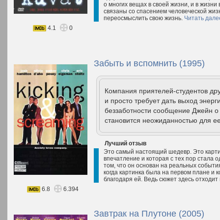
о многих вещах в своей жизни, и в жизни
связаны со спасением человеческой жизн
переосмыслить свою жизнь.
Читать дале
4.1
0
Забыть и вспомнить (1995)
Компания приятелей-студентов дру
и просто требует дать выход энер
беззаботности сообщение Джейн о т
становится неожиданностью для е
Лучший отзыв
Это самый настоящий шедевр. Это карти
впечатление и которая с тех пор стала 
том, что он основан на реальных событиях
когда картинка была на первом плане и к
благодаря ей. Ведь сюжет здесь отходит 
6.8
6.394
Завтрак на Плутоне (2005)