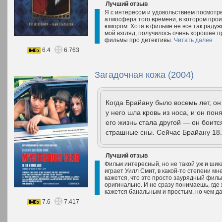
Лучший отзыв
Я с интересом и удовольствием посмотре
атмосфера того времени, в котором про
юмором. Хотя в фильме не все так радужн
мой взгляд, получилось очень хорошее п
фильмы про детективы.
Читать далее
6.4
6.763
Загадочная кожа (2004)
Когда Брайану было восемь лет, он
у него шла кровь из носа, и он пон
его жизнь стала другой — он боитс
страшные сны. Сейчас Брайану 18.
Лучший отзыв
Фильм интересный, но не такой уж и шик
играет Уилл Смит, в какой-то степени м
кажется, что это просто заурядный филь
оригинально. И не сразу понимаешь, где
кажется банальным и простым, но чем да
7.6
7.417