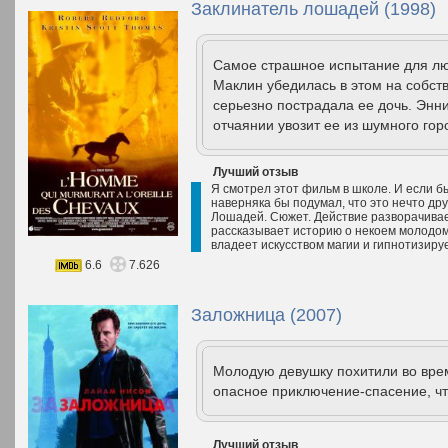
Заклинатель лошадей (1998)
Самое страшное испытание для лю
Маклин убедилась в этом на собст
серьезно пострадала ее дочь. Энн
отчаянии увозит ее из шумного гор
Лучший отзыв
Я смотрел этот фильм в школе. И если б
наверняка бы подумал, что это нечто др
Лошадей. Сюжет. Действие разворачивае
рассказывает историю о некоем молодом
владеет искусством магии и гипнотизир
6.6
7.626
Заложница (2007)
Молодую девушку похитили во врем
опасное приключение-спасение, чт
Лучший отзыв