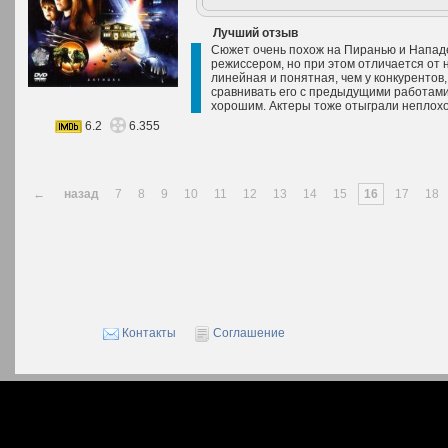
Лучший отзыв
Сюжет очень похож на Пиранью и Нападе
режиссером, но при этом отличается от 
линейная и понятная, чем у конкурентов
сравнивать его с предыдущими работами 
хорошим. Актеры тоже отыграли неплохо.
6.2
6.355
←
назад
7
8
9
10
11
12
13
14
15
16
17
18
Контакты
Соглашение