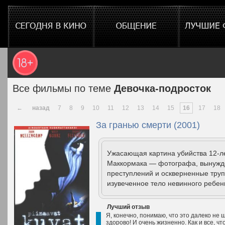
Все фильмы по теме
Девочка-подросток
←
назад
7
8
9
10
11
12
13
14
15
16
17
18
За гранью смерти (2001)
Ужасающая картина убийства 12-ле
Маккормака — фотографа, вынужде
преступлений и оскверненные тру
изувеченное тело невинного ребен
Лучший отзыв
Я, конечно, понимаю, что это далеко не 
здорово! И очень жизненно. Как и все, ч