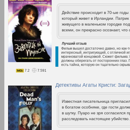
Действие происходит в 70-ые годы 
который живет в Ирландии. Патрик
живущего в маленьком городке по
всеми, он прекрасно осознает, что 
Лучший отзыв
Фильм вышел достаточно давно, но как-
интересный, интригующий, с отличной иг
мрачноватой концовкой. Сюжет фильма: В
должны оберегать от посторонних глаз. 
есть тайна, которую он тщательно скрывае
7.2
7.591
Детективы Агаты Кристи: Зага
Известная писательница пригласил
в богатом особняке, где гости дол
в шутку. Пуаро не зря согласился 
расследовать настоящее убийство.