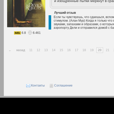
и изощренные пытки меркнут в срав
Лучший отзыв
Если ты чувствуешь, что сдаешься, вспом
стимулом. (Алан Мур) Когда я только чт
звуками, запахами и образами, о которы
аэропорту Дели и отправился домой с ба
6.8
6.461
←
назад
11
12
13
14
15
16
17
18
19
20
21
Контакты
Соглашение