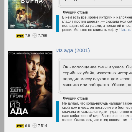
Лучший отзыв
В нем есть все, кроме интриги и напряже
гладят против шерсти, — сказала моя соб
погладить её за ушами, а попал ей в нос
решил больше не снимать кофту.
Читать
7.9
7.769
Из ада (2001)
Он - воплощение тьмы и ужаса. Он
серийных убийц, известных истори
породил массу слухов и домыслов.
мясника или лаборанта. Убивая, о
Лучший отзыв
Не думал, что когда-нибудь напишу такое
свой дом в лесу, он построил его без че
сначала отказывался идти туда, но мне н
наш собственный мир. В итоге я пошел 
жизни. Оказалось, что отец нашел там...
6.8
7.514