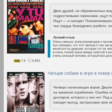
Двое друзей, не обремененных м
подростковыми гормонами, ищут п
Ищут — и находят. Познакомившись
чье сердце безнадежно разбито, о
Лучший отзыв
Очень смешно, всем рекомендую к просмо
был убежден, что этот фильм о том, как 
жениться на девушке, которую тот не лю
в очень тонкой грани между заботой и ко
очень сильный человек, который все дела
7.6
6.963
Четыре собаки в игре в покер 
Четверо начинающих воров: Джули
на заказном ограблении. Ошибка о
долларов, которого у них нет. Под 
находят выход, застраховав свои ж