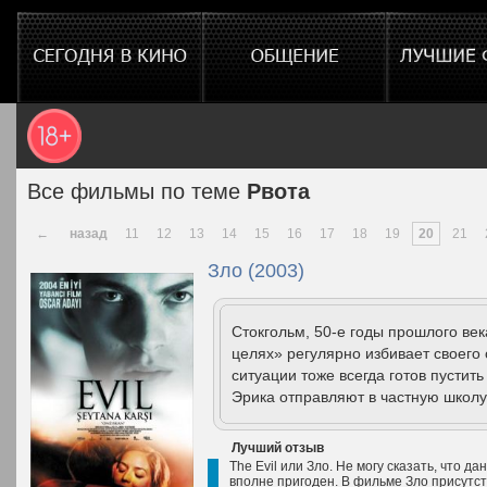
Все фильмы по теме
Рвота
←
назад
11
12
13
14
15
16
17
18
19
20
21
Зло (2003)
Стокгольм, 50-е годы прошлого век
целях» регулярно избивает своего
ситуации тоже всегда готов пустить
Эрика отправляют в частную школу-
Лучший отзыв
The Evil или Зло. Не могу сказать, что 
вполне пригоден. В фильме Зло присутс