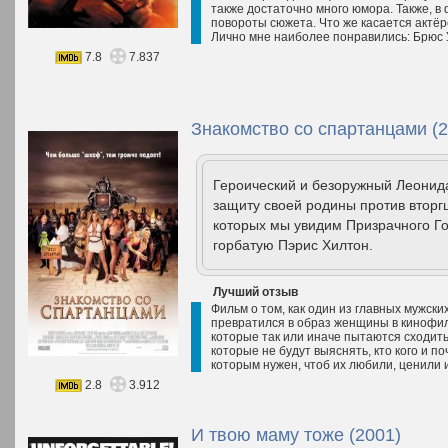
также достаточно много юмора. Также, 
повороты сюжета. Что же касается актёрс
Лично мне наиболее понравились: Брюс У
7.8
7.837
Знакомство со спартанцами (2
Героический и безоружный Леонида
защиту своей родины против вторг
которых мы увидим Призрачного Г
горбатую Пэрис Хилтон.
Лучший отзыв
Фильм о том, как один из главных мужски
превратился в образ женщины в кинофиль
которые так или иначе пытаются сходить
которые не будут выяснять, кто кого и п
которым нужен, чтоб их любили, ценили и
2.8
3.912
И твою маму тоже (2001)