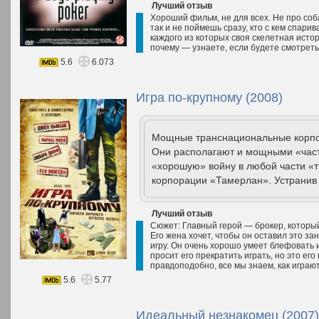
Лучший отзыв
Хороший фильм, не для всех. Не про соба
так и не поймешь сразу, кто с кем спарива
каждого из которых своя скелетная истор
почему — узнаете, если будете смотреть.
5.6
6.073
Игра по-крупному (2008)
Мощные транснациональные корпор
Они располагают и мощными «час
«хорошую» войну в любой части «т
корпорации «Тамерлан». Устранив 
Лучший отзыв
Сюжет: Главный герой — брокер, который
Его жена хочет, чтобы он оставил это за
игру. Он очень хорошо умеет блефовать 
просит его прекратить играть, но это его
правдоподобно, все мы знаем, как играют
5.6
5.77
Идеальный незнакомец (2007)