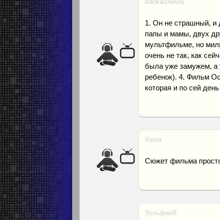
Bankaizhevra
1. Он не страшный, и
папы и мамы, двух дру
мультфильме, но милы
очень не так, как се
была уже замужем, а 
ребенок). 4. Фильм О
которая и по сей день
Xetria
Сюжет фильма просто 
ЗульфияЯ