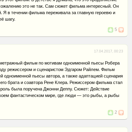
 сожалению это не так. Сам сюжет фильма интересный. Он
. Я в течении фильма переживала за главную героевю и
ё шагу.
5
17.04.2017, 00:23
метражный фильм по мотивам одноименной пьесы Робера
году режиссером и сценаристом Эдгаром Райлем. Фильм
й одноименной пьесы автора, а также адаптацией сценария
его брата и соавтора Рене Клера. Режиссером фильма стал
я роль была поручена Джонни Деппу. Сюжет: Действие
коем фантастическом мире, где люди — это рыбы, а рыбы
2