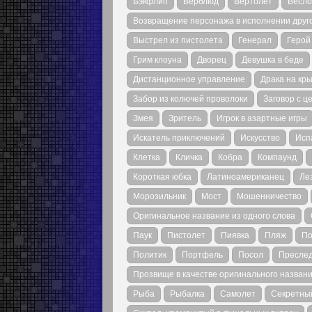
Бэкфлип
Верблюд
Вертолет
Весло
Возвращение персонажа в исполнении друго
Выстрел из пистолета
Генерал
Герой
Грим клоуна
Дворец
Девушка в беде
Дистанционное управление
Драка на кр
Забор из колючей проволоки
Заговор с ц
Змея
Зритель
Игрок в азартные игры
Искатель приключений
Искусство
Исп
Клетка
Кличка
Кобра
Компаунд
Короткая юбка
Латиноамериканец
Ле
Морозильник
Мост
Мошенничество
Оригинальное название из одного слова
Паук
Пистолет
Пиявка
Пляж
По
Политик
Портфель
Посол
Пресле
Прозвище в качестве оригинального назван
Рыба
Рыбалка
Самолет
Секретный