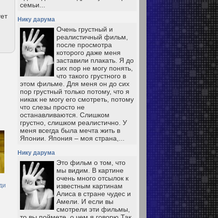
семьи...
ует
Нику дарума
Очень грустный и
реалистичный фильм,
после просмотра
которого даже меня
заставили плакать. Я до
сих пор не могу понять,
что такого грустного в
этом фильме. Для меня он до сих
пор грустный только потому, что я
никак не могу его смотреть, потому
что слезы просто не
останавливаются. Слишком
грустно, слишком реалистично. У
меня всегда была мечта жить в
Японии. Япония – моя страна,...
Нику дарума
Это фильм о том, что
мы видим. В картине
очень много отсылок к
ди
известным картинам
Алиса в стране чудес и
Амели. И если вы
смотрели эти фильмы,
то вы поймете, о чем я говорю Так