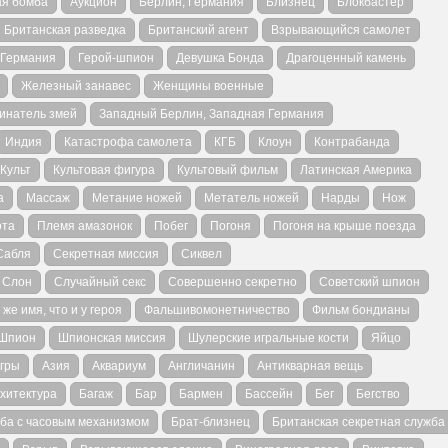
ая бомба
Аукцион
Берлин, Германия
Близнец
Блокбастер
Британская разведка
Британский агент
Взрывающийся самолет
Германия
Герой-шпион
Девушка Бонда
Драгоценный камень
Железный занавес
Женщины военные
инатель змей
Западный Берлин, Западная Германия
Индия
Катастрофа самолета
КГБ
Клоун
Контрабанда
Культ
Культовая фигура
Культовый фильм
Латинская Америка
а
Массаж
Метание ножей
Метатель ножей
Нарды
Нож
ота
Племя амазонок
Побег
Погоня
Погоня на крыше поезда
Сабля
Секретная миссия
Сиквел
Слон
Случайный секс
Совершенно секретно
Советский шпион
 же имя, что и у героя
Фальшивомонетничество
Фильм бондианы
Шпион
Шпионская миссия
Шулерские игральные кости
Яйцо
гры
Азия
Аквариум
Англичанин
Антикварная вещь
хитектура
Багаж
Бар
Бармен
Бассейн
Бег
Бегство
ба с часовым механизмом
Брат-близнец
Британская секретная служба