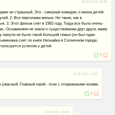
05.10.2012, 03:36
 даже не страшный. Это - смешная комедия, о жизни детей-
зей. 2. Все персонажи милые. Не такие, как в
е. 3. Этот фильм снят в 1983 году. Тогда все было очень-
йчас. Осьминожки не знали о существовании друг друга, мама
у папули не было такой большой семьи (он был один
сьминожка снят по книге Незнайка в Солнечном городе,
 пользуется успехом у детей.
2
16.05.2022, 21:42
ужасный. Главный герой - псих с оторванными ногами.
2
20.05.2021, 18:45