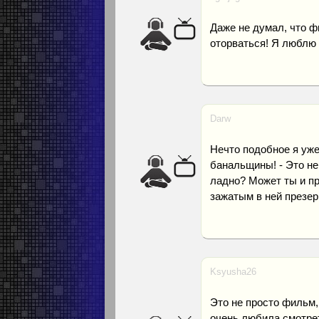
Даже не думал, что ф
оторваться! Я люблю 
Darw
Нечто подобное я уже
банальщины! - Это не 
ладно? Может ты и пр
зажатым в ней презер
Ksyusha26
Это не просто фильм,
очень любила смотрет