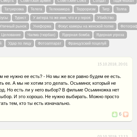
Смерть
Советская армия
Советский Союз
Солдат
Тадж-Махал
Татуировка
Телега
Телекамера
Терроризм
Тигр
Толпа
русы
Турист
У актера то же имя, что и у героя
Убийство
Уличный рынок
Униформа
Фокус камеры на женской попке
Фотогра
Целование
Чалма (тюрбан)
Ядерная бомба
Ядерная угроза
й
Удар по лицу
Фотоаппарат
Французский поцелуй
15.10.2018, 20:01
м не нужно ее есть? - Но мы же все равно будем ее есть.
 ее. А мы не хотим это делать. Осьминог, который не
сурд. Но есть ли у него выбор? В фильме Осьминожка нет
выбор. И это хорошо. Не нужно выбирать. Можно просто
тать тем, кто ты есть изначально.
6
03.10.2019, 12:13