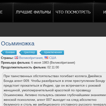
>
Осьминожка
боевик
триллер
приключения
Страны:
Великобритания
,
США
Премьера фильма:
6 июня 1983 (Великобритания)
Продолжительность фильма:
02:11:00
При таинственных обстоятельствах погибает коллега Джеймса
Бонда агент 009. Чтобы разобраться в этом преступлении Бонду
предстоит прокатиться в Индию, где он встречается с роковой
женщиной, умопомрачительной красоткой по прозвищу
Осьминожка. Активно пользуясь своими глубочайшими знаниями
женской психологии, агент 007 выходит на след абсолютно
безумного и столь же амбициозного отставного русского генерал