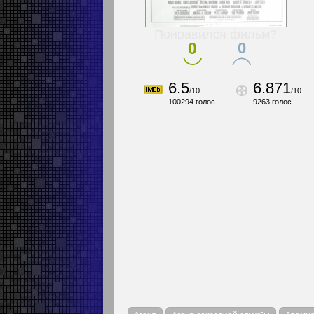
Понравился фильм?
0
0
6.5
6.871
/
10
/
10
100294
голос
9263
голос