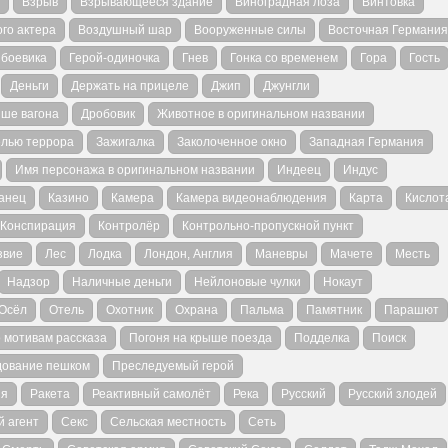
Взрыв
Взрывающееся здание
Виноградная лоза
Винтовка
го актера
Воздушный шар
Вооруженные силы
Восточная Германия
 боевика
Герой-одиночка
Гнев
Гонка со временем
Гора
Гость
Деньги
Держать на прицеле
Джип
Джунгли
ыше вагона
Дробовик
Животное в оригинальном названии
елью террора
Зажигалка
Заколоченное окно
Западная Германия
Имя персонажа в оригинальном названии
Индеец
Индус
анец
Казино
Камера
Камера видеонаблюдения
Карта
Кислот
Конспирация
Контролёр
Контрольно-пропускной пункт
звие
Лес
Лодка
Лондон, Англия
Маневры
Мачете
Месть
Надзор
Наличные деньги
Нейлоновые чулки
Нокаут
Осёл
Отель
Охотник
Охрана
Пальма
Памятник
Парашют
 мотивам рассказа
Погоня на крыше поезда
Подделка
Поиск
дование пешком
Преследуемый герой
ия
Ракета
Реактивный самолёт
Река
Русский
Русский злодей
 агент
Секс
Сельская местность
Сеть