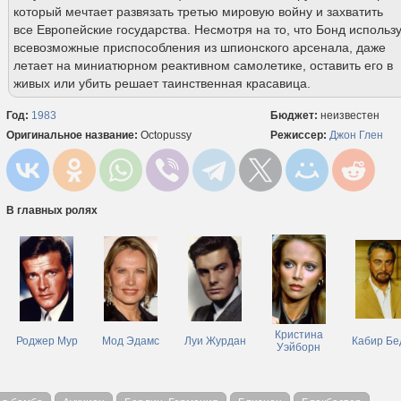
который мечтает развязать третью мировую войну и захватить
все Европейские государства. Несмотря на то, что Бонд использ
всевозможные приспособления из шпионского арсенала, даже
летает на миниатюрном реактивном самолетике, оставить его в
живых или убить решает таинственная красавица.
Год:
1983
Бюджет:
неизвестен
Оригинальное название:
Octopussy
Режиссер:
Джон Глен
В главных ролях
Кристина
Роджер Мур
Мод Эдамс
Луи Журдан
Кабир Бе
Уэйборн