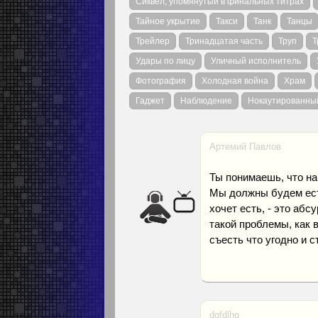
Сиквел, упомянутый в финальных титрах
Тайное укрытие
Такси
Танк
Танцы
Трейлер
Тринадцатая часть
Труп
Т
Удары по лицу
Уличный исполнитель
Фотография
Холодная война
Храм
Гаджет
Наблюдение
Нокаутированны
Артемий Павлов
Ты понимаешь, что на
Мы должны будем есть
хочет есть, - это аб
такой проблемы, как 
съесть что угодно и с
dgfdjhg