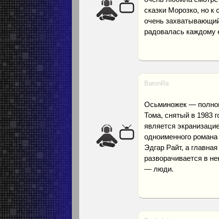
сказки Морозко, но к
очень захватывающий
радовалась каждому е
BaronRa
Осьминожек — полно
Тома, снятый в 1983 
является экранизацие
одноименного романа 
Эдгар Райт, а главна
разворачивается в не
— люди.