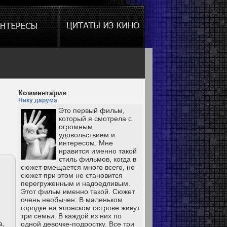
Комментарии
Нику дарума
Это первый фильм,
который я смотрела с
огромным
удовольствием и
интересом. Мне
нравится именно такой
стиль фильмов, когда в
сюжет вмещается много всего, но
сюжет при этом не становится
перегруженным и надоедливым.
Этот фильм именно такой. Сюжет
очень необычен: В маленьком
городке на японском острове живут
три семьи. В каждой из них по
а,
одной девочке-подростку. Все три