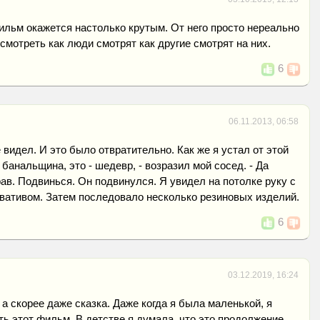
ильм окажется настолько крутым. От него просто нереально
смотреть как люди смотрят как другие смотрят на них.
6
06.11.2013, 06:58
 видел. И это было отвратительно. Как же я устал от этой
банальщина, это - шедевр, - возразил мой сосед. - Да
ав. Подвинься. Он подвинулся. Я увидел на потолке руку с
вативом. Затем последовало несколько резиновых изделий.
6
03.12.2019, 16:24
 а скорее даже сказка. Даже когда я была маленькой, я
ь этот фильм. В детстве я думала, что это продолжение