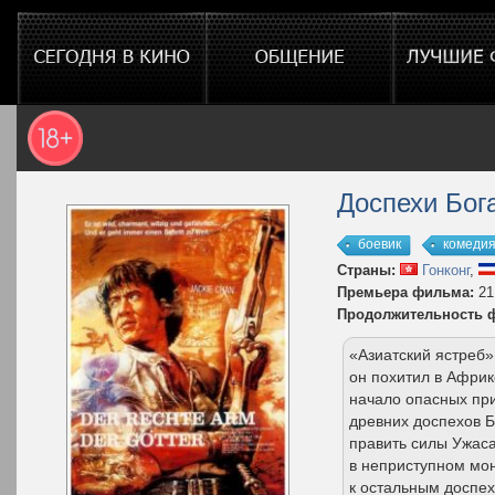
Доспехи Бог
боевик
комеди
Страны:
Гонконг
,
Премьера фильма:
21
Продолжительность 
«Азиатский ястреб»
он похитил в Африк
начало опасных при
древних доспехов Бо
править силы Ужаса
в неприступном мон
к остальным доспе