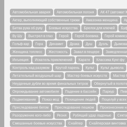
Автомобильная авария
Автомобильная погоня
АК 47 (автомат
Актер, выполняющий собственные трюки
Амазонка-женщина
А
Битва рука об руку
Боевые искусства
Брелок для ключей
Бу
Ву Шу
Выстрел в глаз
Герой
Герой боевика
Герой комикс
Гольф-кар
Гора
Динамит
Драка
Душ
Дуэль
Дымова
Женщина топлесс
Жестокость
Завал в пещере
Замедленная
Инъекция
Искатель приключений
Карате
Классика Кунг-фу
Контроль над разумом
Крутой парень
Культ
Культ дьявола
Летательный воздушный шар
Мастер боевых искусств
Мастер 
Неудачные дубли во время финальных титров
Обернутый в полот
Опрокидывание автомобиля
Падение в бассейн
Паркур
Пев
Подмигивание
Показ мод
Похищение людей
Поцелуй у всех
Преследование бегом
Преследование пешком
Произнесение н
Разоружение кого-либо
Резня
Рубящий удар ладонью
Секта
Смешанные боевые искусства
Снайпер
Снайперская винтовка