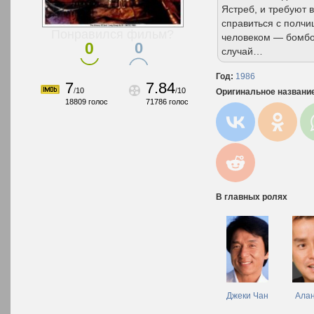
Ястреб, и требуют 
справиться с полчи
Понравился фильм?
человеком — бомбой
0
0
случай…
Год:
1986
7
7.84
/
10
/
10
Оригинальное названи
18809
голос
71786
голос
В главных ролях
Джеки Чан
Алан