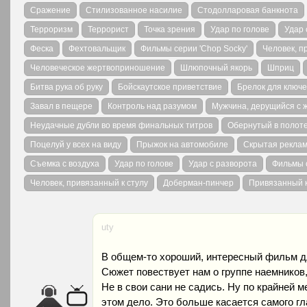
Сражение
Стилизованное насилие
Стодолларовая банкнота
Терроризм
Террорист
Точка зрения
Удар по голове
Удар 
Феска
Фехтовальщик
Фильмы серии 'Chop Socky'
Человек, п
Человеческое жертвоприношение
Шлюпочный якорь
Шприц
Битва рука об руку
Бойскаутское приветствие
Брелок для ключ
Завал в пещере
Контроль над разумом
Мужчина, дерущийся с
Неудачные дубли во время финальных титров
Обернутый в полот
Поцелуй у всех на виду
Прыжок на автомобиле
Скрытая реклам
Съемка с воздуха
Удар по голове
Удар с разворота
Фильмы 
Человек, привязанный к стулу
Доберман-пинчер
Привязанный к
uty
В общем-то хороший, интересный фильм дл
Сюжет повествует нам о группе наемников,
Не в свои сани не садись. Ну по крайней м
этом дело. Это больше касается самого гл