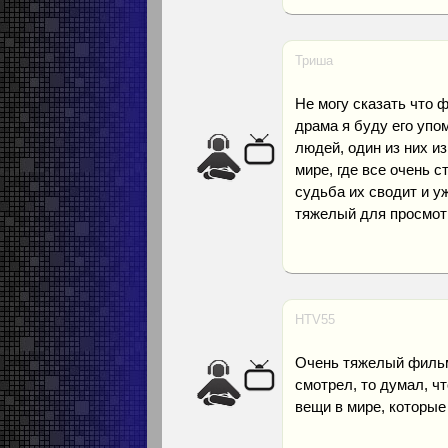
Триша
Не могу сказать что 
драма я буду его уп
людей, один из них из
мире, где все очень с
судьба их сводит и у
тяжелый для просмотр
HTV55
Очень тяжелый фильм, 
смотрел, то думал, чт
вещи в мире, которые