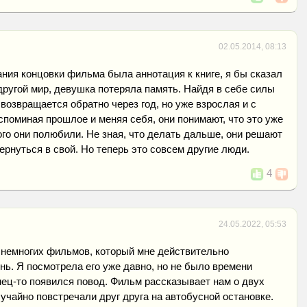
02.05.2014, 08:13
ния концовки фильма была аннотация к книге, я бы сказал
ругой мир, девушка потеряла память. Найдя в себе силы
 возвращается обратно через год, но уже взрослая и с
споминая прошлое и меняя себя, они понимают, что это уже
рого они полюбили. Не зная, что делать дальше, они решают
ернуться в свой. Но теперь это совсем другие люди.
4
24.05.2022, 05:53
з немногих фильмов, который мне действительно
нь. Я посмотрела его уже давно, но не было времени
нец-то появился повод. Фильм рассказывает нам о двух
учайно повстречали друг друга на автобусной остановке.