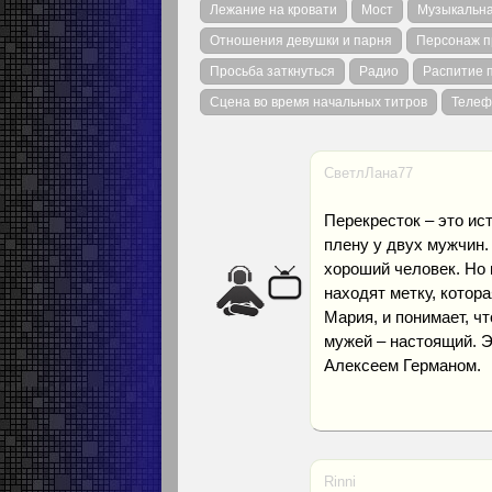
Лежание на кровати
Мост
Музыкальна
Отношения девушки и парня
Персонаж п
Просьба заткнуться
Радио
Распитие 
Сцена во время начальных титров
Телеф
СветлЛана77
Перекресток – это ис
плену у двух мужчин.
хороший человек. Но п
находят метку, которая
Мария, и понимает, чт
мужей – настоящий. 
Алексеем Германом.
Rinni