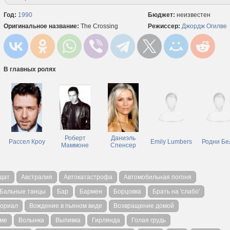
Год:
1990
Бюджет:
неизвестен
Оригинальное название:
The Crossing
Режиссер:
Джордж Огилве
В главных ролях
Роберт
Даниэль
Рассел Кроу
Emily Lumbers
Родни Бе
Маммоне
Спенсер
дат
Австралия
Автокатастрофа
Автомобильная погоня
Бальные танцы
Бар
Бармен
Борцовка
Брать на 'слабо'
ориал
Вождение в пьяном виде
Возвращение домой
аме
Волынка
Выпивка
Гирлянда
Голая грудь