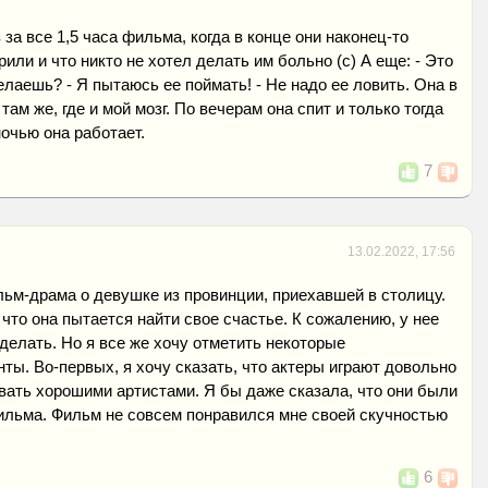
 за все 1,5 часа фильма, когда в конце они наконец-то
рили и что никто не хотел делать им больно (с) А еще: - Это
елаешь? - Я пытаюсь ее поймать! - Не надо ее ловить. Она в
 там же, где и мой мозг. По вечерам она спит и только тогда
ночью она работает.
7
13.02.2022, 17:56
льм-драма о девушке из провинции, приехавшей в столицу.
что она пытается найти свое счастье. К сожалению, у нее
сделать. Но я все же хочу отметить некоторые
ы. Во-первых, я хочу сказать, что актеры играют довольно
вать хорошими артистами. Я бы даже сказала, что они были
ильма. Фильм не совсем понравился мне своей скучностью
6