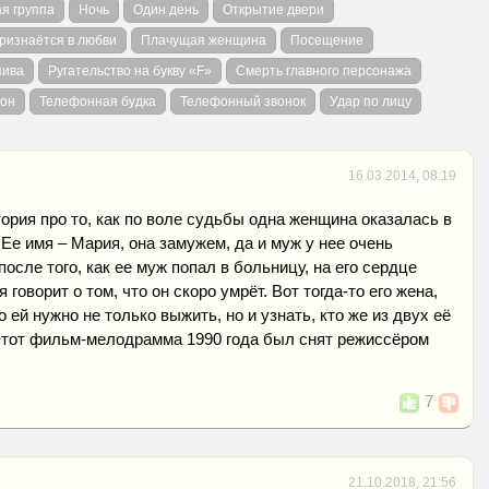
я группа
Ночь
Один день
Открытие двери
ризнаётся в любви
Плачущая женщина
Посещение
пива
Ругательство на букву «F»
Смерть главного персонажа
он
Телефонная будка
Телефонный звонок
Удар по лицу
16.03.2014, 08:19
тория про то, как по воле судьбы одна женщина оказалась в
 Ее имя – Мария, она замужем, да и муж у нее очень
осле того, как ее муж попал в больницу, на его сердце
 говорит о том, что он скоро умрёт. Вот тогда-то его жена,
о ей нужно не только выжить, но и узнать, кто же из двух её
Этот фильм-мелодрамма 1990 года был снят режиссёром
7
21.10.2018, 21:56