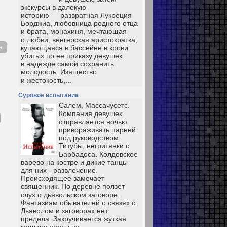
экскурсы в далекую
историю — развратная Лукреция
Борджиа, любовница родного отца
и брата, монахиня, мечтающая
о любви, венгерская аристократка,
а
купающаяся в бассейне в крови
убитых по ее приказу девушек
в надежде самой сохранить
молодость. Изящество
и жестокость,...
Суровое испытание
Салем, Массачусетс.
Компания девушек
отправляется ночью
привораживать парней
под руководством
Титубы, негритянки с
Барбадоса. Колдовское
варево на костре и дикие танцы
для них - развлечение.
Происходящее замечает
священник. По деревне ползет
слух о дьявольском заговоре.
Фантазиям обывателей о связях с
Дьяволом и заговорах нет
предела. Закручивается жуткая