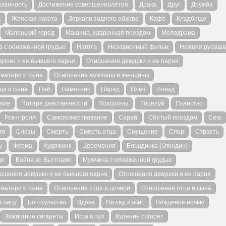
язанность
Достижение совершеннолетия
Драка
Друг
Дружба
д
Женская нагота
Зеркало заднего обзора
Кафе
Кладбище
Маленький город
Машина, ударенная поездом
Мелодрама
 с обнаженной грудью
Нагота
Независимый фильм
Нижняя рубашк
ушки и ее бывшего парня
Отношения девушки и ее парня
матери и сына
Отношения мужчины и женщины
ца и сына
Паб
Памятник
Парад
Плач
Поезд
ние
Потеря девственности
Похороны
Поцелуй
Пьянство
Рок-н-ролл
Самопожертвование
Сарай
Сбитый поездом
Секс
ия
Слезы
Смерть
Смерть отца
Смущение
Спор
Страсть
у
Ферма
Художник
Церемония
Блондинка (блондин)
де
Война во Вьетнаме
Мужчина с обнаженной грудью
ошения девушки и ее бывшего парня
Отношения девушки и ее парня
матери и сына
Отношения отца и дочери
Отношения отца и сына
о лицу
Богохульство
Вдова
Взгляд в окно
Вождение ночью
Зажигание сигареты
Игра в пул
Курение сигарет