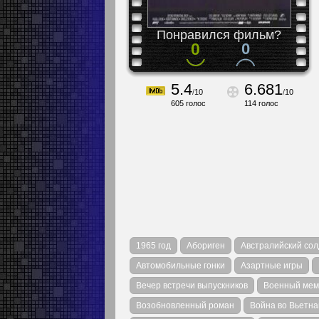
Понравился фильм?
0
0
5.4
6.681
/
10
/
10
605
голос
114
голос
1965 год
Абориген
Австралийский сол
Автомобильные гонки
Азартные игры
Вечер встречи выпускников
Военный мем
Возобновленный роман
Война во Вьетн