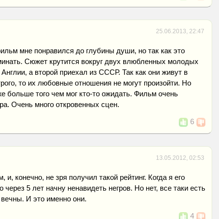
25.06.2013, 22:47
фильм мне понравился до глубины души, но так как это
оминать. Сюжет крутится вокруг двух влюбленных молодых
 Англии, а второй приехал из СССР. Так как они живут в
трого, то их любовные отношения не могут произойти. Но
же больше того чем мог кто-то ожидать. Фильм очень
а. Очень много откровенных сцен.
6
13.05.2012, 02:53
и, конечно, не зря получил такой рейтинг. Когда я его
о через 5 лет начну ненавидеть негров. Но нет, все таки есть
 вечны. И это именно они.
4