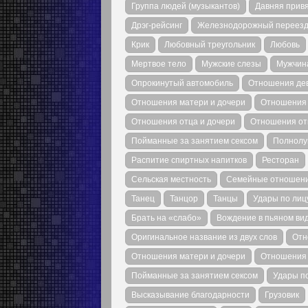
Группа людей (музыкантов)
Давняя прив
Дрэг-рейсинг
Железнодорожный переез
Крик
Любовный треугольник
Любовь
Мертвое тело
Мужские слезы
Мужчина
Опрокинутый автомобиль
Отношения дев
Отношения матери и дочери
Отношения 
Отношения отца и дочери
Отношения от
Пойманные за занятием сексом
Полнолу
Распитие спиртных напитков
Ресторан
Сельская местность
Семейные отношен
Танец
Танцор
Танцы
Удары по лиц
Брать на «слабо»
Вождение в пьяном ви
Оригинальное название из двух слов
Отн
Отношения матери и дочери
Отношения 
Пойманные за занятием сексом
Удары п
Высказывание благодарности
Грузовик