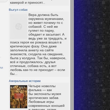
камерой и приносят...
Выгул собак
Вера должна быть
окружена мужчинами,
но живет почему-то с
собакой. С ней же
гуляет по парку,
обедает и засыпает. А
ведь уже за тридцать, и
поиск героя ее романа вошел в
критическую фазу. Она даже
заполнила анкету на сайте
знакомств, сходила на свидание,
была у колдуна. Так бы, наверное,
всё и продолжалось: друзья
отличные, собака есть, а вот
лл
любовь как-то не приходит – если
бы...
Аморальные истории
Четыре новеллы
фильма — как
бы экспонаты музея
эротических забав.
Любовные игры
современных юношей
и девушек, затем