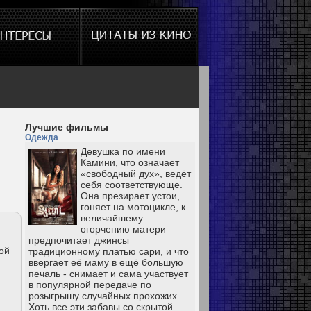
Лучшие фильмы
Одежда
Девушка по имени
Камини, что означает
«свободный дух», ведёт
себя соответствующе.
Она презирает устои,
гоняет на мотоцикле, к
величайшему
огорчению матери
предпочитает джинсы
ой
традиционному платью сари, и что
ввергает её маму в ещё большую
печаль - снимает и сама участвует
в популярной передаче по
розыгрышу случайных прохожих.
Хоть все эти забавы со скрытой