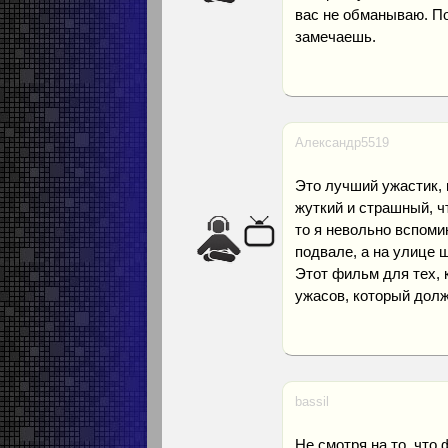
вас не обманываю. По
замечаешь.
Александр5519
Это лучший ужастик, 
жуткий и страшный, чт
то я невольно вспоми
подвале, а на улице 
Этот фильм для тех, 
ужасов, который дол
bassil
Не смотря на то, что