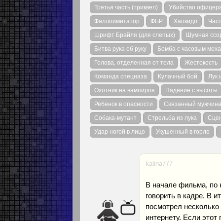
Третья часть (триквел)
Убийство офицер
Фаллоимитатор
ФБР
Хапкидо
Част
Шрифт Брайля (для слепых)
Шумная ссо
Битва рука об руку
Бомба с часовым мех
Голова, отделенная от тела
Жестокость
Команда спецназа
Кулачный бой
Лук 
Охотник на вампиров
Падение с высоты
Ребенок в опасности
Связанный мужчина
Собака-мутант
Стрельба из лука
Сцен
Удар ногой в лицо
Укушенный в горло
kalina777
В начале фильма, по 
говорить в кадре. В и
посмотрел несколько л
интернету. Если этот