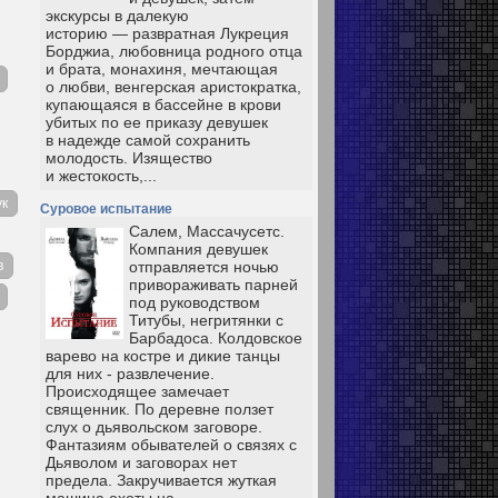
экскурсы в далекую
историю — развратная Лукреция
Борджиа, любовница родного отца
и брата, монахиня, мечтающая
о любви, венгерская аристократка,
купающаяся в бассейне в крови
убитых по ее приказу девушек
в надежде самой сохранить
молодость. Изящество
и жестокость,...
ук
Суровое испытание
Салем, Массачусетс.
Компания девушек
в
отправляется ночью
привораживать парней
под руководством
Титубы, негритянки с
Барбадоса. Колдовское
варево на костре и дикие танцы
для них - развлечение.
Происходящее замечает
священник. По деревне ползет
слух о дьявольском заговоре.
Фантазиям обывателей о связях с
Дьяволом и заговорах нет
предела. Закручивается жуткая