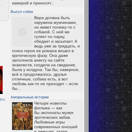
камерой и приносят...
.
Выгул собак
Вера должна быть
окружена мужчинами,
но живет почему-то с
собакой. С ней же
гуляет по парку,
обедает и засыпает. А
ведь уже за тридцать, и
поиск героя ее романа вошел в
критическую фазу. Она даже
заполнила анкету на сайте
знакомств, сходила на свидание,
была у колдуна. Так бы, наверное,
всё и продолжалось: друзья
отличные, собака есть, а вот
любовь как-то не приходит – если
бы...
Аморальные истории
йпс
Четыре новеллы
фильма — как
бы экспонаты музея
эротических забав.
Любовные игры
современных юношей
и девушек, затем