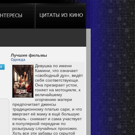
Лучшие фильмы
Одежда
Девушка по имени
ка
Камини, что означает
«свободный дух», ведёт
себя соответствующе.
Она презирает устои,
гоняет на мотоцикле, к
величайшему
огорчению матери
предпочитает джинсы
традиционному платью сари, и что
ввергает её маму в ещё большую
печаль - снимает и сама участвует
в популярной передаче по
розыгрышу случайных прохожих.
Хоть все эти забавы со скрытой