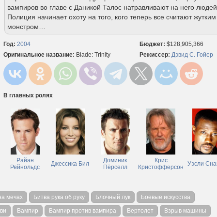
вампиров во главе с Даникой Талос натравливают на него людей
Полиция начинает охоту на того, кого теперь все считают жутким
монстром…
Год:
2004
Бюджет:
$128,905,366
Оригинальное название:
Blade: Trinity
Режиссер:
Дэвид С. Гойер
В главных ролях
Райан
Доминик
Крис
Джессика Бил
Уэсли Сна
Рейнольдс
Пёрселл
Кристофферсон
на мечах
Битва рука об руку
Блочный лук
Боевые искусства
ови
Вампир
Вампир против вампира
Вертолет
Взрыв машины