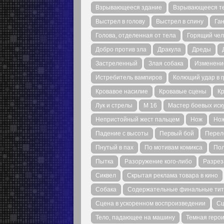
Взрывающееся здание
Взрывающееся т
Выстрел в голову
Выстрел в спину
Га
Голова, отделенная от тела
Горящий чел
Добро против зла
Дракула
Дреды
Застреленный
Злая собака
Изменени
Истребитель вампиров
Колющий удар в г
Кровавое насилие
Кровавые сцены
К
Лук и стрелы
М 16
Мастер боевых иск
Непристойный жест пальцем
Нож
Нож
Падение с высоты
Первый бой
Перел
Пнутый в пах
По мотивам комикса
Пол
Пытка
Разоружение кого-либо
Разрез
Сиквел
Скрытая реклама товара в кино
Собака
Содержательные финальные ти
Сцена в ускоренном воспроизведении
Сц
Тело, падающее на машину
Темная геро