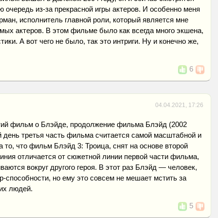
ую очередь из-за прекрасной игры актеров. И особенно меня
ман, исполнитель главной роли, который является мне
ых актеров. В этом фильме было как всегда много экшена,
тики. А вот чего не было, так это интриги. Ну и конечно же,
6
04.04.2021, 17:26
тий фильм о Блэйде, продолжение фильма Блэйд (2002
й день третья часть фильма считается самой масштабной и
 то, что фильм Блэйд 3: Троица, снят на основе второй
линия отличается от сюжетной линии первой части фильма,
ваются вокруг другого героя. В этот раз Блэйд — человек,
-способности, но ему это совсем не мешает мстить за
их людей.
5