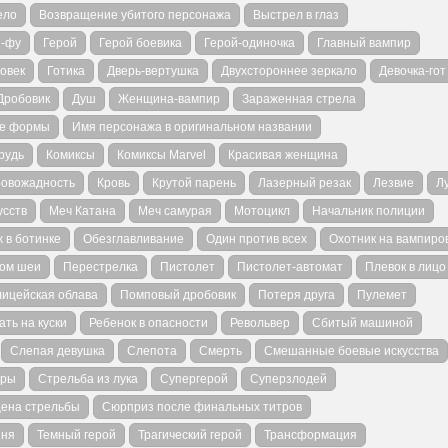
ело
Возвращение убитого персонажа
Выстрел в глаз
н-фу
Герой
Герой боевика
Герой-одиночка
Главный вампир
овек
Готика
Дверь-вертушка
Двухстороннее зеркало
Девочка-гот
Дробовик
Душ
Женщина-вампир
Зараженная стрела
е формы
Имя персонажа в оригинальном названии
рудь
Комиксы
Комиксы Marvel
Красивая женщина
ровожадность
Кровь
Крутой парень
Лазерный резак
Лезвие
Л
усств
Меч Катана
Меч самурая
Мотоцикл
Начальник полиции
 в ботинке
Обезглавливание
Один против всех
Охотник на вампиро
ом шеи
Перестрелка
Пистолет
Пистолет-автомат
Плевок в лицо
ицейская облава
Помповый дробовик
Потеря друга
Пулемет
ать на куски
Ребенок в опасности
Револьвер
Сбитый машиной
Слепая девушка
Слепота
Смерть
Смешанные боевые искусства
тры
Стрельба из лука
Супергерой
Суперзлодей
ена стрельбы
Сюрприз после финальных титров
иня
Темный герой
Трагический герой
Трансформация