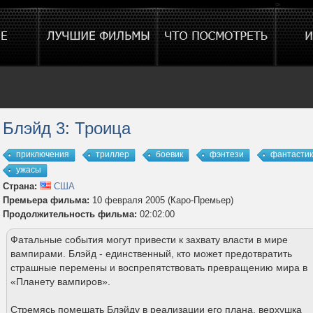
>
Блэйд 3: Троица
приключения
триллер
боевик
фэнтези
фантасти
ужасы
Страна:
США
Премьера фильма:
10 февраля 2005 (Каро-Премьер)
Продолжительность фильма:
02:02:00
Фатальные события могут привести к захвату власти в мире
вампирами. Блэйд - единственный, кто может предотвратить
страшные перемены и воспрепятствовать превращению мира в
«Планету вампиров».
Стремясь помешать Блэйду в реализации его плана, верхушка