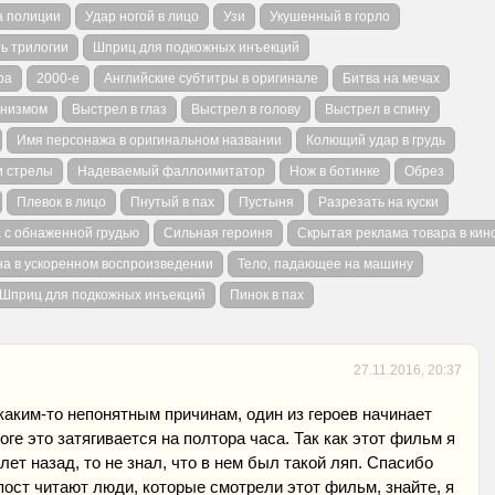
а полиции
Удар ногой в лицо
Узи
Укушенный в горло
ь трилогии
Шприц для подкожных инъекций
ра
2000-е
Английские субтитры в оригинале
Битва на мечах
анизмом
Выстрел в глаз
Выстрел в голову
Выстрел в спину
Имя персонажа в оригинальном названии
Колющий удар в грудь
и стрелы
Надеваемый фаллоимитатор
Нож в ботинке
Обрез
Плевок в лицо
Пнутый в пах
Пустыня
Разрезать на куски
 с обнаженной грудью
Сильная героиня
Скрытая реклама товара в кин
а в ускоренном воспроизведении
Тело, падающее на машину
Шприц для подкожных инъекций
Пинок в пах
27.11.2016, 20:37
каким-то непонятным причинам, один из героев начинает
тоге это затягивается на полтора часа. Так как этот фильм я
ет назад, то не знал, что в нем был такой ляп. Спасибо
 пост читают люди, которые смотрели этот фильм, знайте, я