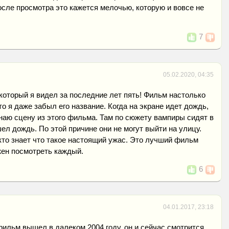
сле просмотра это кажется мелочью, которую и вовсе не
7
05.02.2020, 04:35
который я видел за последние лет пять! Фильм настолько
о я даже забыл его название. Когда на экране идет дождь,
наю сцену из этого фильма. Там по сюжету вампиры сидят в
шел дождь. По этой причине они не могут выйти на улицу.
кто знает что такое настоящий ужас. Это лучший фильм
жен посмотреть каждый.
6
04.01.2017, 23:18
 фильм вышел в далеком 2004 году, он и сейчас смотрится