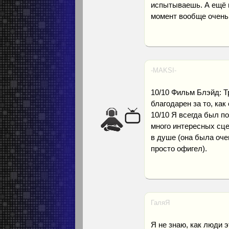
испытываешь. А ещё 
момент вообще очень
-MAKSI-
10/10 Фильм Блэйд: Т
благодарен за то, ка
10/10 Я всегда был п
много интересных сце
в душе (она была очен
просто офигел).
ГаляЯ
Я не знаю, как люди 