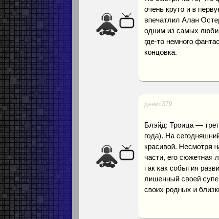
очень круто и в перв
впечатлил Алан Остер
одним из самых любим
где-то немного фантас
концовка.
денис379
Блэйд: Троица — тре
года). На сегодняшни
красивой. Несмотря на
части, его сюжетная 
так как события разви
лишенный своей супер
своих родных и близк