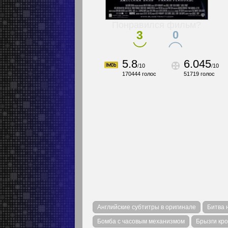
Понравился фильм?
3
0
5.8
6.045
/
10
/
10
170444
голос
51719
голос
Английские субтитры в оригинале
Битва 
Бомба с часовым механизмом
Брызги кр