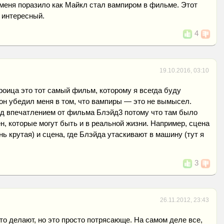
меня поразило как Майкл стал вампиром в фильме. Этот
 интересный.
4
19.10.2016, 03:10
роица это тот самый фильм, которому я всегда буду
к он убедил меня в том, что вампиры — это не вымысел.
од впечатлением от фильма Блэйд3 потому что там было
н, которые могут быть и в реальной жизни. Например, сцена
ь крутая) и сцена, где Блэйда утаскивают в машину (тут я
3
26.11.2012, 23:43
это делают, но это просто потрясающе. На самом деле все,