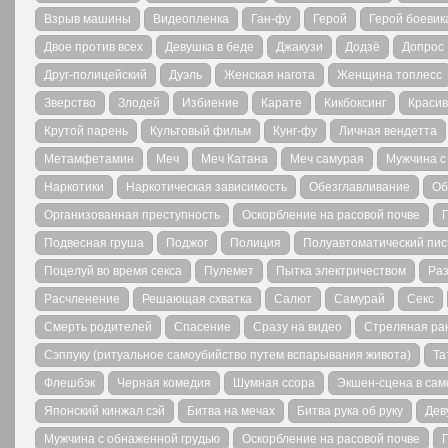
Взрыв машины
Видеопленка
Ган-фу
Герой
Герой боевик
Двое против всех
Девушка в беде
Джакузи
Додзё
Допрос
Друг-полицейский
Дуэль
Женская нагота
Женщина топлесс
Зверство
Злодей
Избиение
Карате
Кикбоксинг
Краси
Крутой парень
Культовый фильм
Кунг-фу
Личная вендетта
Метамфетамин
Меч
Меч Катана
Меч самурая
Мужчина с
Наркотики
Наркотическая зависимость
Обезглавливание
Об
Организованная преступность
Оскорбление на расовой почве
Подвесная груша
Поджог
Полиция
Полуавтоматический пис
Поцелуй во время секса
Пулемет
Пытка электричеством
Раз
Расчленение
Решающая схватка
Салют
Самурай
Секс
Смерть родителей
Спасение
Сразу на видео
Стреляная ра
Сэппуку (ритуальное самоубийство путем вспарывания живота)
Та
Флешбэк
Черная комедия
Шумная ссора
Экшен-сцена в сам
Японский кинжал сэй
Битва на мечах
Битва рука об руку
Дев
Мужчина с обнаженной грудью
Оскорбление на расовой почве