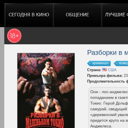
Разборки в 
криминал
коме
Страна:
США
Премьера фильма:
23
Продолжительность 
Они - лос-анджеле
попаданием в газет
Токио. Герой Дольф
самурай, сведущий 
«деревенский увале
придется круто на 
Анджелеса.