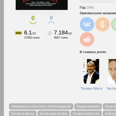
Год:
1991
Понравился фильм?
Оригинальное названи
0
0
6.1
7.184
/
10
/
10
17583
голос
9557
голос
В главных ролях
Тоширо Обата
Тиа К
Американцы азиатского происхождения
Бадди-комедия
Баня (
Битва на мечах
Битва рука об руку
Боевые искусства
Бойцов