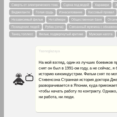
Смерть от электрического тока
Сцена под водой
Харакири
Э
Виджиланте
Голая грудь
Изнасилование
Кассовый провал
Независимый фильм
Нетаймори
Общественная баня
Отсеч
Похищение людей
Рубка (сеча)
Связанный мужчина с обнажен
Танец топлесс
Фильм, подвергнутый критике
Мужская нагота
Yasnoglazaya
На мой взгляд, один из лучших боевиков пр
снят он был в 1991-ом году, а не сейчас, 
историю киноиндустрии. Фильм снят по мо
Стивенсона Странная история доктора Дже
разворачивается в Японии, куда приезжае
чтобы начать работу по контракту. Однако, 
ни работа, ни люди.