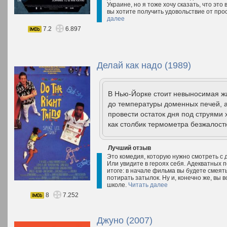
Украине, но я тоже хочу сказать, что эт
вы хотите получить удовольствие от прос
далее
7.2
6.897
Делай как надо (1989)
В Нью-Йорке стоит невыносимая жа
до температуры доменных печей, 
провести остаток дня под струями
как столбик термометра безжалостн
Лучший отзыв
Это комедия, которую нужно смотреть с д
Или увидите в героях себя. Адекватных 
итоге: в начале фильма вы будете смеять
потирать затылок. Ну и, конечно же, вы
школе.
Читать далее
8
7.252
Джуно (2007)