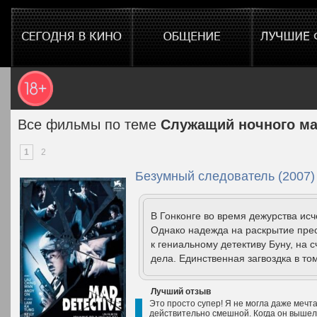
Все фильмы по теме
Служащий ночного ма
1
2
Безумный следователь (2007)
В Гонконге во время дежурства исч
Однако надежда на раскрытие пре
к гениальному детективу Буну, на 
дела. Единственная загвоздка в том
Лучший отзыв
Это просто супер! Я не могла даже мечт
действительно смешной. Когда он вышел,