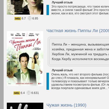
Лучший отзыв
Это просто потрясающе, что такое коли
вместе, и сняли такой фильм! Это прост
жизни, как и все, кто смотрел этот фильм.
6.7
6.95
Частная жизнь Пиппы Ли (200
Пиппа Ли – женщина, вызывающая
хозяйка, преданная жена и заботл
Хербом Ли, мужчиной на тридцать л
Когда Хербу исполняется восемьдес
Лучший отзыв
Очень жаль, что нет второго фильма (пос
до слез.) Я плакала, как ненормальная!
телевизору и показывают только вечером.
удовольствием посмотрела фильм. (От ли
всегда покупали одинаковые книги для...
6.4
6.631
Чужая жизнь (1990)