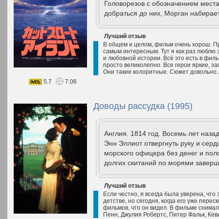
Головорезов с обозначением места
добраться до них, Морган набирает
Лучший отзыв
В общем и целом, фильм очень хорош. П
самым интересным. Тут я как раз люблю э
и любовной истории. Всё это есть в филь
просто великолепно. Все герои яркие, 
Они такие колоритные. Сюжет довольно.
5.7
7.06
Доводы рассудка (1995)
Англия. 1814 год. Восемь лет наз
Энн Эллиот отвергнуть руку и сер
морского офицера без денег и поло
долгих скитаний по морями заверш
Лучший отзыв
Если честно, я всегда была уверена, что
детстве, но сегодня, когда его уже перес
фильмов, что он видел. В фильме снимал
Пенн, Джулия Робертс, Питер Фальк, Кев