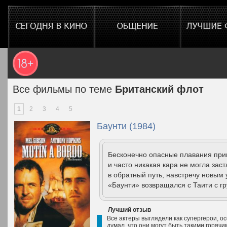
Все фильмы по теме
Британский флот
1
2
3
4
5
Баунти (1984)
Бесконечно опасные плавания при
и часто никакая кара не могла за
в обратный путь, навстречу новым 
«Баунти» возвращался с Таити с гр
Лучший отзыв
Все актеры выглядели как супергерои, о
думал, что они могут быть такими горячи