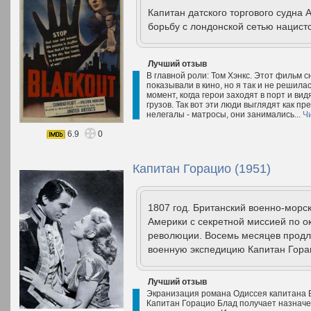
Капитан датского торгового судна
борьбу с лондонской сетью нацистс
Лучший отзыв
В главной роли: Том Хэнкс. Этот фильм с
показывали в кино, но я так и не решила
момент, когда герои заходят в порт и в
грузов. Так вот эти люди выглядят как п
нелегалы - матросы, они занимались...
Ч
6.9
0
Капитан Горацио (1951)
1807 год. Британский военно-морс
Америки с секретной миссией по 
революции. Восемь месяцев продли
военную экспедицию Капитан Горац
Лучший отзыв
Экранизация романа Одиссея капитана Б
Капитан Горацио Блад получает назначен