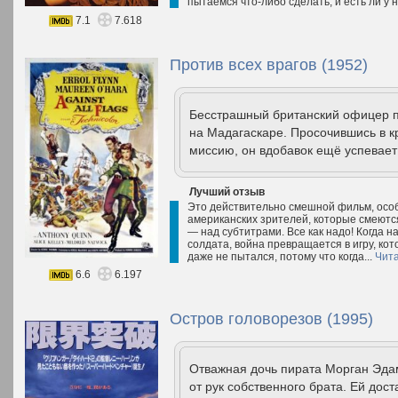
пытаемся что-либо сделать, и есть ли у 
7.1
7.618
Против всех врагов (1952)
Бесстрашный британский офицер по
на Мадагаскаре. Просочившись в к
миссию, он вдобавок ещё успевает
Лучший отзыв
Это действительно смешной фильм, особе
американских зрителей, которые смеются 
— над субтитрами. Все как надо! Когда н
солдата, война превращается в игру, кот
даже не пытался, потому что когда...
Чита
6.6
6.197
Остров головорезов (1995)
Отважная дочь пирата Морган Эдам
от рук собственного брата. Ей дос