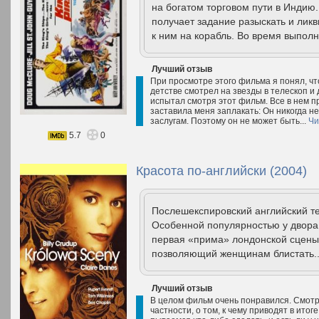
на богатом торговом пути в Индию
получает задание разыскать и ликв
к ним на корабль. Во время выполн
Лучший отзыв
При просмотре этого фильма я понял, что 
детстве смотрел на звезды в телескоп и д
испытал смотря этот фильм. Все в нем п
заставила меня заплакать: Он никогда не
заслугам. Поэтому он не может быть...
Чи
5.7
0
Красота по-английски (2004)
Послешекспировский английский те
Особенной популярностью у двора 
первая «прима» лондонской сцены.
позволяющий женщинам блистать.
Лучший отзыв
В целом фильм очень понравился. Смотр
частности, о том, к чему приводят в ито