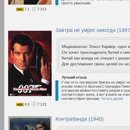
просто ужасными.
7.1
7.313
Завтра не умрет никогда (1997
Медиамагнат Элиот Карвер, один и
Он хочет присоединить Китай к св
Китай как всегда не спешит с реше
Для достижения своих целей он не.
Лучший отзыв
У нас есть три версии Завтра не умрёт ни
основе повести братьев Стругацких Пикни
эти версии можно поставить рядом и сра
соответствует книге, а вот в книге не о
соответствуют фильму.
Читать далее
6.5
7.122
Контрабанда (1940)