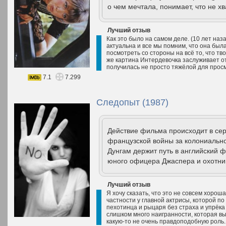
о чем мечтала, понимает, что не х
Лучший отзыв
Как это было на самом деле. (10 лет наз
актуальна и все мы помним, что она был
посмотреть со стороны на всё то, что тво
же картина Интердевочка заслуживает от
получилась не просто тяжёлой для просм
7.1
7.299
Следопыт (1987)
Действие фильма происходит в сер
французской войны за колониальн
Дунгам держит путь в английский 
юного офицера Джаспера и охотник
Лучший отзыв
Я хочу сказать, что это не совсем хорош
частности у главной актрисы, которой п
пехотинца и рыцаря без страха и упрёка 
слишком много наигранности, которая в
какую-то не очень правдоподобную роль