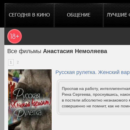
Все фильмы
Анастасия Немоляева
1
2
Русская рулетка. Женский вар
Проспав на работу, интеллигентна
Рина Сергеева, проснувшись, након
в постели абсолютно незнакомого м
совершенно не помнит, как не помни