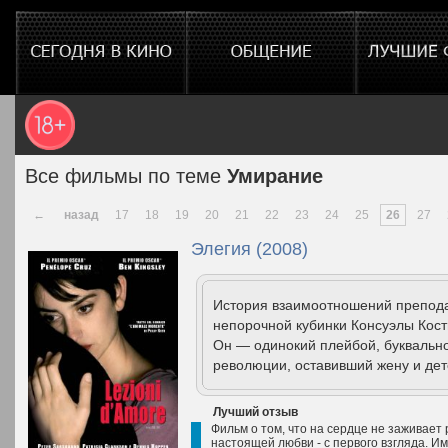
Все фильмы по теме
Умирание
←
назад
17
18
19
20
21
22
23
24
25
26
27
Элегия (2008)
История взаимоотношений препод
непорочной кубинки Консуэлы Кост
Он — одинокий плейбой, буквальн
революции, оставивший жену и дет
Лучший отзыв
Фильм о том, что на сердце не заживает р
настоящей любви - с первого взгляда. Им