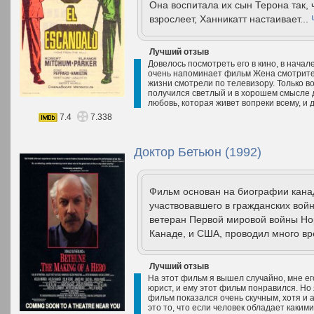
Она воспитала их сын Терона так, ч
взрослеет, Ханникатт настаивает...
Лучший отзыв
Довелось посмотреть его в кино, в нача
очень напоминает фильм Жена смотрител
жизни смотрели по телевизору. Только в
получился светлый и в хорошем смысле д
любовь, которая живет вопреки всему, и д
7.4
7.338
Доктор Бетьюн (1992)
Фильм основан на биографии кана
участвовавшего в гражданских войн
ветеран Первой мировой войны Но
Канаде, и США, проводил много вр
Лучший отзыв
На этот фильм я вышел случайно, мне е
юрист, и ему этот фильм понравился. Но 
фильм показался очень скучным, хотя и
это то, что если человек обладает какими