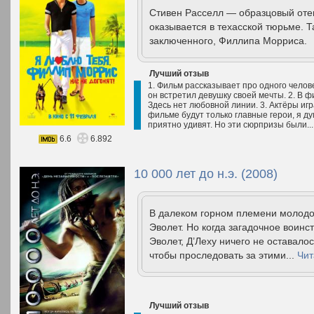
Стивен Расселл — образцовый оте
оказывается в техасской тюрьме. Т
заключенного, Филлипа Морриса.
Лучший отзыв
1. Фильм рассказывает про одного челов
он встретил девушку своей мечты. 2. В 
Здесь нет любовной линии. 3. Актёры игр
фильме будут только главные герои, я 
приятно удивят. Но эти сюрпризы были..
6.6
6.892
10 000 лет до н.э. (2008)
В далеком горном племени молодой
Эволет. Но когда загадочное воин
Эволет, Д’Леху ничего не оставалос
чтобы проследовать за этими...
Чит
Лучший отзыв