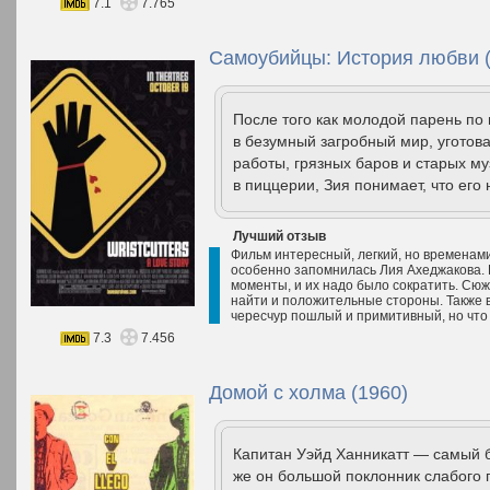
7.1
7.765
Самоубийцы: История любви (
После того как молодой парень по 
в безумный загробный мир, уготов
работы, грязных баров и старых м
в пиццерии, Зия понимает, что его
Лучший отзыв
Фильм интересный, легкий, но временам
особенно запомнилась Лия Ахеджакова. 
моменты, и их надо было сократить. Сюж
найти и положительные стороны. Также 
чересчур пошлый и примитивный, но что 
7.3
7.456
Домой с холма (1960)
Капитан Уэйд Ханникатт — самый б
же он большой поклонник слабого п