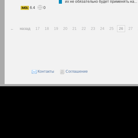
их не обязательно будет применять на...
6.4
0
←
назад
17
18
19
20
21
22
23
24
25
26
27
Контакты
Соглашение