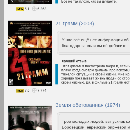
Все не так плохо, как вы думаете.
5.1
6.263
21 грамм (2003)
У нас всё ещё нет информации об
благодарны, если вы её добавите.
Лучший отзыв
Этот фильм я посмотрела вчера и, если ч
плачу, когда смотрю фильмы про психов,
тяжелой ситуации в своей жизни. Мне нр
хорошо показывает жизнь людей со стор
своей жизнью. Да, в фильме 21 грамм есть
7.6
7.774
Земля обетованная (1974)
Трое молодых людей, выпускник к
Боровецкий, еврейский биржевой 