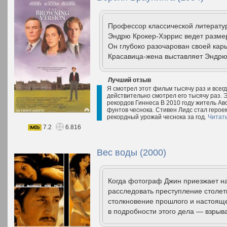
Профессор классической литерату
Эндрю Крокер-Хэррис ведет разме
Он глубоко разочарован своей кар
Красавица-жена выставляет Эндрю
Лучший отзыв
Я смотрел этот фильм тысячу раз и всегд
действительно смотрел его тысячу раз. 
рекордов Гиннеса В 2010 году житель Ав
фунтов чеснока. Стивен Лидс стал герое
рекордный урожай чеснока за год.
Читат
7.2
6.816
Вес воды (2000)
Когда фотограф Джин приезжает н
расследовать преступление столет
столкновение прошлого и настоящег
в подробности этого дела — взрыва