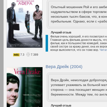
Опытный мошенник Рой и его амб
надувательством в сфере торговли.
нескольких тысяч баксов, что, в ко
прибыльным. Однако, если с «работ
Лучший отзыв
Фильм очень хороший, я его посмотрел н
Главная цель фильма донести мысль, чт
фильм, как и большинство комедий, зак
своей сестре за кражу денег, она их воро
конце выясняется, что он тоже вор.
Чита
7.3
7.389
Вера Дрейк (2004)
Вера Дрэйк, немолодая добропоря
успевает ухаживать за больной мат
сторона — она посещает женщин и
беременности. Между тем, по англи
Лучший отзыв