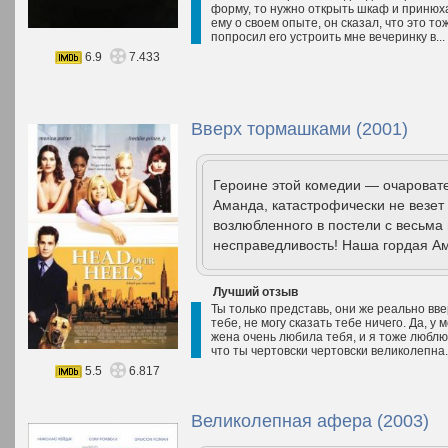
форму, то нужно открыть шкаф и принюха
ему о своем опыте, он сказал, что это т
попросил его устроить мне вечеринку в...
6.9
7.433
Вверх тормашками (2001)
Героине этой комедии — очароват
Аманда, катастрофически не везет
возлюбленного в постели с весьма
несправедливость! Наша гордая Ам
Лучший отзыв
Ты только представь, они же реально вве
тебе, не могу сказать тебе ничего. Да, у 
жена очень любила тебя, и я тоже люблю 
что ты чертовски чертовски великолепна.
5.5
6.817
Великолепная афера (2003)