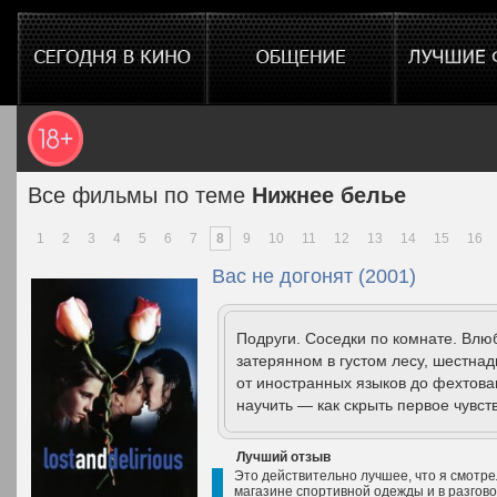
Все фильмы по теме
Нижнее белье
1
2
3
4
5
6
7
8
9
10
11
12
13
14
15
16
Вас не догонят (2001)
Подруги. Соседки по комнате. Влю
затерянном в густом лесу, шестнад
от иностранных языков до фехтова
научить — как скрыть первое чувст
Лучший отзыв
Это действительно лучшее, что я смотре
магазине спортивной одежды и в разгово