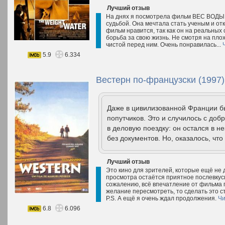
Лучший отзыв
На днях я посмотрела фильм ВЕС ВОДЫ 
судьбой. Она мечтала стать ученым и отк
фильм нравится, так как он на реальных 
борьба за свою жизнь. Не смотря на пло
чистой перед ним. Очень понравилась...
5.9
6.334
Вестерн по-французски (1997)
Даже в цивилизованной Франции б
попутчиков. Это и случилось с д
в деловую поездку: он остался в н
без документов. Но, оказалось, что
Лучший отзыв
Это кино для зрителей, которые ещё не
просмотра остаётся приятное послевкусие,
сожалению, всё впечатление от фильма п
желание пересмотреть, то сделать это с
P.S. А ещё я очень ждал продолжения.
Чи
6.8
6.096