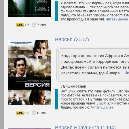
Я плакал. Это был первый раз, когда я п
одновременно. С тех пор много раз пере
фильм о том, как двое влюбленных в авт
маму, что означает “любовь с первого взгл
это происходит в один миг.
Читать далее
7.6
7.289
Версия (2007)
Когда при перелете из Африки в А
подозреваемый в терроризме, его
Дуглас всеми силами пытаются вы
секретной тюрьмы, где Анвара...
Чи
Лучший отзыв
Вот блин, опять эту чушь крутили. Это к
посмотрите, если вам не понравится, то с
просто отстой! - Ну тогда посмотрите ра
конце провода минут 5 молчали и потом 
Ладно, посмотрю.
Читать далее
6.8
6.705
Версия Браунинга (1994)