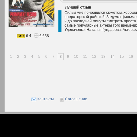
Лучший отзыв
Фильм мне понравился сюжетом, хорошим
операторской работой. Задумка фильма 
и до последней минуты смотреть просто
самые популярные актёры того времени
Удовиченко, Наталья Гундарева. Актёрска
6.4
6.638
1
2
3
4
5
6
7
8
9
10
11
12
13
14
15
16
Контакты
Соглашение