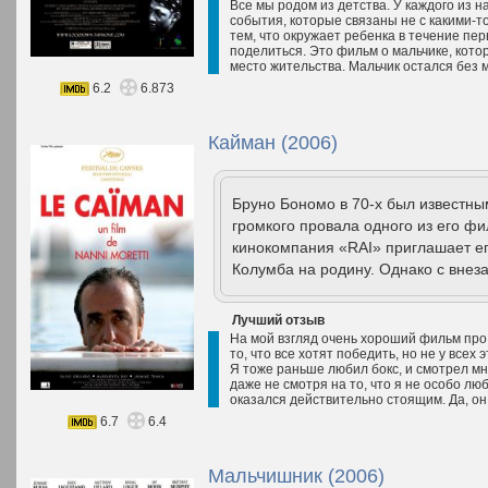
Все мы родом из детства. У каждого из н
события, которые связаны не с какими-т
тем, что окружает ребенка в течение пе
поделиться. Это фильм о мальчике, кото
место жительства. Мальчик остался без 
6.2
6.873
Кайман (2006)
Бруно Бономо в 70-х был известн
громкого провала одного из его фи
кинокомпания «RAI» приглашает е
Колумба на родину. Однако с внез
Лучший отзыв
На мой взгляд очень хороший фильм про 
то, что все хотят победить, но не у все
Я тоже раньше любил бокс, и смотрел мн
даже не смотря на то, что я не особо лю
оказался действительно стоящим. Да, он.
6.7
6.4
Мальчишник (2006)