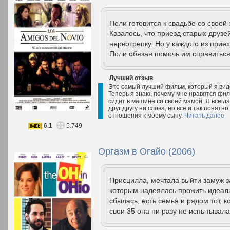
Поли готовится к свадьбе со свое
Казалось, что приезд старых друз
нервотрепку. Но у каждого из при
Поли обязан помочь им справиться
Лучший отзыв
Это самый лучший фильм, который я виде
Теперь я знаю, почему мне нравятся филь
сидит в машине со своей мамой. Я всегда
друг другу ни слова, но все и так понятн
отношения к моему сыну.
Читать далее
6.1
5.749
Оргазм в Огайо (2006)
Присцилла, мечтала выйти замуж за
которым надеялась прожить идеал
сбылась, есть семья и рядом тот, к
свои 35 она ни разу не испытывала 