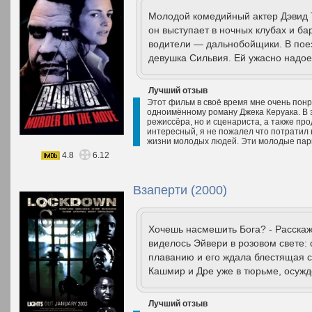
Молодой комедийный актер Дэвид 
он выступает в ночных клубах и ба
водители — дальнобойщики. В пое
девушка Сильвия. Ей ужасно надоел
Лучший отзыв
Этот фильм в своё время мне очень пон
одноимённому роману Джека Керуака. В э
режиссёра, но и сценариста, а также пр
интересный, я не пожалел что потратил 
жизни молодых людей. Эти молодые парн
4.8
6.12
Взаперти (2000)
Хочешь насмешить Бога? - Расскаж
виделось Эйвери в розовом свете:
плаванию и его ждала блестящая сп
Кашмир и Дре уже в тюрьме, осужд
Лучший отзыв