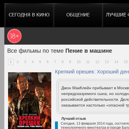
Все фильмы по теме
Пение в машине
1
2
3
4
5
6
7
8
9
10
11
12
13
14
15
Крепкий орешек: Хороший день
Джон МакКлейн прибывает в Москву
непредсказуемого сына, но холодн
российской действительности. Дел
оказывается настолько «опасной тря
Лучший отзыв
Сегодня, 13 февраля 2014 года, состоял
технологичного кинотеатра в городе Бал