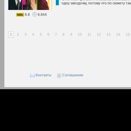
одну звездочку, потому что по сюжету т
6.8
6.844
1
2
3
4
5
6
7
8
9
10
11
12
13
14
15
Контакты
Соглашение