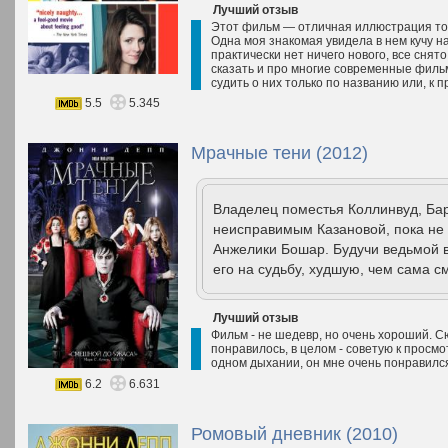
Лучший отзыв
Этот фильм — отличная иллюстрация того
Одна моя знакомая увидела в нем кучу н
практически нет ничего нового, все снят
сказать и про многие современные фильм
судить о них только по названию или, к пр
5.5
5.345
Мрачные тени (2012)
Владелец поместья Коллинвуд, Барн
неисправимым Казановой, пока не 
Анжелики Бошар. Будучи ведьмой в
его на судьбу, худшую, чем сама с
Лучший отзыв
Фильм - не шедевр, но очень хороший. 
понравилось, в целом - советую к просм
одном дыхании, он мне очень понравилс
6.2
6.631
Ромовый дневник (2010)