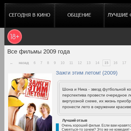
Все фильмы 2009 года
←
назад
6
7
8
9
10
11
12
13
14
15
16
17
Зажги этим летом! (2009)
Шона и Ника - звезд футбольной к
перспектива провести очередное л
виртуозной схеме, их жизнь приобр
пронести лето в окружении красиве
Лучший отзыв
Очень хороший фильм. Если вам нравятся
Смеяться-то зачем? Это же не комедия! —