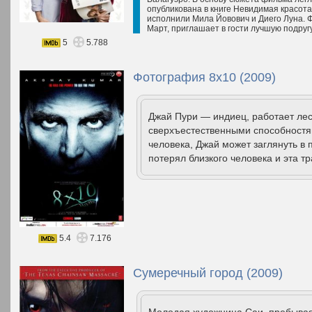
опубликована в книге Невидимая красота 
исполнили Мила Йовович и Диего Луна. Фи
Март, приглашает в гости лучшую подругу
5
5.788
Фотография 8x10 (2009)
Джай Пури — индиец, работает ле
сверхъестественными способностя
человека, Джай может заглянуть в 
потерял близкого человека и эта тр
5.4
7.176
Сумеречный город (2009)