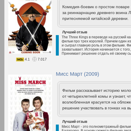
Комедия-боевик о простом поваре 
за реинкарнацию древнего воина Л
притесняемой китайской деревни.
Лучший отзыв
The Three Kings в переводе на русский к
фильм про трех королей. Причем один из
и сыграл главную роль в этом фильме. 
захватывает. История начинается с того,
Принимает решение отдать её своему сын
4.1
7.017
Мисс Март (2009)
Фильм рассказывает историю моло
от четырехлетней комы и узнает, ч
возлюбленная красуется на обложк
решение участвовать в гонках на в
Лучший отзыв
Мисс Март - это полнометражный фильм,
Балагуэро. В основу сюжета фильма легл