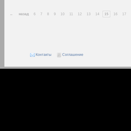
←
назад
6
7
8
9
10
11
12
13
14
15
16
17
Контакты
Соглашение