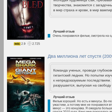
Молодая художница Саи, пребывая
творчества, знакомится с загадочн
в мир страха и крови, в мир вампир
Лучший отзыв
Очень понравился фильм, смотрела на о
2.9
2.725
Два миллиона лет спустя (200
Команда ученых, проводя глубоков
гигантский ледник. Но попытки изу
к непредсказуемым последствиям. 
разрушается, выпуская на свободу 
Лучший отзыв
Фильм хороший. Но есть и минусы. Во-пе
ужастики, а потому мне не понравился в
минус — это концовка. Я ожидала больш
спустя 2010 года: Кино мне показалось и