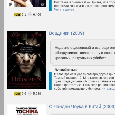
Вот такая я смешная! — Привет, моя хор
пережили, что я уже и счет потерял тому
Читать далее
6.1
6.406
Всадники (2009)
Недавно овдовевший и все еще оп
обнаруживает таинственную связь
кровавых, ритуальных убийств.
Лучший отзыв
В свое время я уже писал про другие ф
Темный рыцарь - 2. Мне кажется, что эт
хуже предыдущего. Он хоть и слабее в н
жанра фантастика. Режиссер решил пока
событий предыдущего фильма.
Читать д
5.6
5.939
С Чандни Чоука в Китай (2009