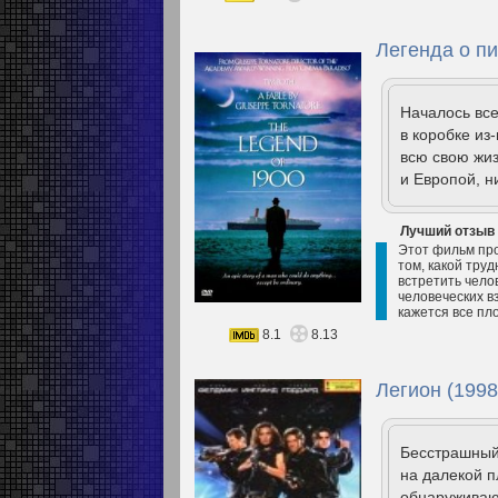
Легенда о пи
Началось все
в коробке из
всю свою жи
и Европой, н
Лучший отзыв
Этот фильм про
том, какой труд
встретить чело
человеческих вз
кажется все пл
8.1
8.13
Легион (1998
Бесстрашный
на далекой п
обнаруживаю