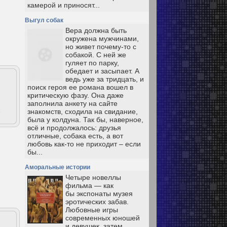
камерой и приносят...
Выгул собак
Вера должна быть
окружена мужчинами,
но живет почему-то с
собакой. С ней же
гуляет по парку,
обедает и засыпает. А
ведь уже за тридцать, и
поиск героя ее романа вошел в
критическую фазу. Она даже
заполнила анкету на сайте
е
знакомств, сходила на свидание,
была у колдуна. Так бы, наверное,
всё и продолжалось: друзья
отличные, собака есть, а вот
любовь как-то не приходит – если
бы...
Аморальные истории
Четыре новеллы
фильма — как
бы экспонаты музея
эротических забав.
Любовные игры
современных юношей
и девушек, затем