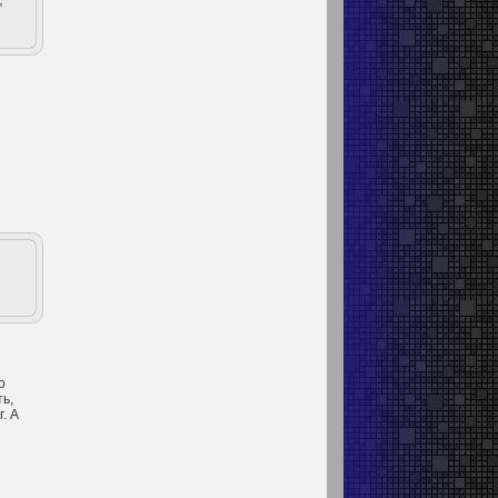
о
ть,
. А