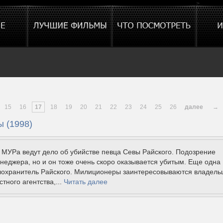
>
15
16
17
18
19
20
21
22
23
24
25
26
далее
→
ы (1998)
 МУРа ведут дело об убийстве певца Севы Райского. Подозрение
неджера, но и он тоже очень скоро оказывается убитым. Еще одна
лохранитель Райского. Милиционеры заинтересовываются владель
тного агентства,...
Читать далее