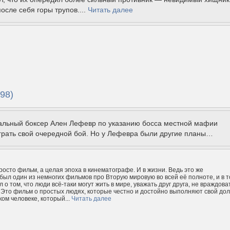
осле себя горы трупов....
Читать далее
98)
льный боксер Ален Лефевр по указанию босса местной мафии
грать свой очередной бой. Но у Лефевра были другие планы…
росто фильм, а целая эпоха в кинематографе. И в жизни. Ведь это же
был один из немногих фильмов про Вторую мировую во всей её полноте, и в т
 о том, что люди всё-таки могут жить в мире, уважать друг друга, не враждова
 Это фильм о простых людях, которые честно и достойно выполняют свой долг
ком человеке, который...
Читать далее