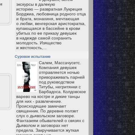
ым
экскурсы в далекую
историю — развратная Лукреция
Борджиа, любовница родного отца
и брата, монахиня, мечтающая
о любви, венгерская аристократка,
купающаяся в бассейне в крови
убитых по ее приказу девушек
в надежде самой сохранить
молодость. Изящество
и жестокость,...
Суровое испытание
Салем, Массачусетс.
Компания девушек
отправляется ночью
привораживать парней
под руководством
Титубы, негритянки с
Барбадоса. Колдовское
варево на костре и дикие танцы
для них - развлечение.
Происходящее замечает
священник. По деревне ползет
слух о дьявольском заговоре.
Фантазиям обывателей о связях с
Дьяволом и заговорах нет
,
предела. Закручивается жуткая