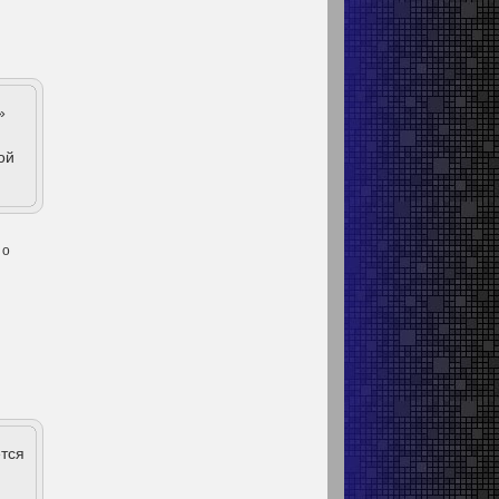
»
ой
 о
тся
,