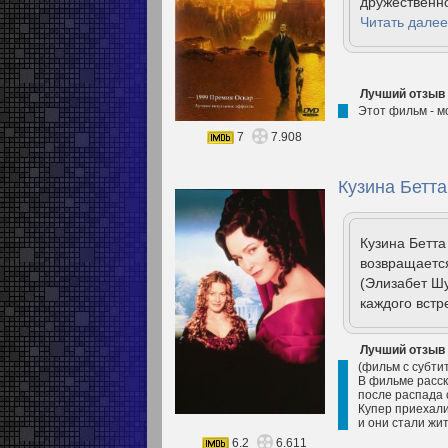
дружественно
Читать далее
Лучший отзыв
Этот фильм - м
7
7.908
Кузина Бетта
Кузина Бетта
возвращается
(Элизабет Шу
каждого встр
Лучший отзыв
(фильм с субти
В фильме расс
после распада 
Купер приехали
и они стали жит
6.2
6.611