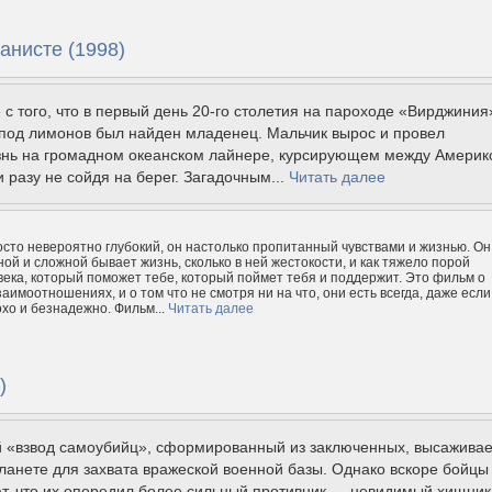
анисте (1998)
 с того, что в первый день 20-го столетия на пароходе «Вирджиния
-под лимонов был найден младенец. Мальчик вырос и провел
знь на громадном океанском лайнере, курсирующем между Америк
и разу не сойдя на берег. Загадочным...
Читать далее
сто невероятно глубокий, он настолько пропитанный чувствами и жизнью. Он
ной и сложной бывает жизнь, сколько в ней жестокости, и как тяжело порой
века, который поможет тебе, который поймет тебя и поддержит. Это фильм о
аимоотношениях, и о том что не смотря ни на что, они есть всегда, даже если
охо и безнадежно. Фильм...
Читать далее
)
 «взвод самоубийц», сформированный из заключенных, высаживае
ланете для захвата вражеской военной базы. Однако вскоре бойцы
т, что их опередил более сильный противник — невидимый хищник