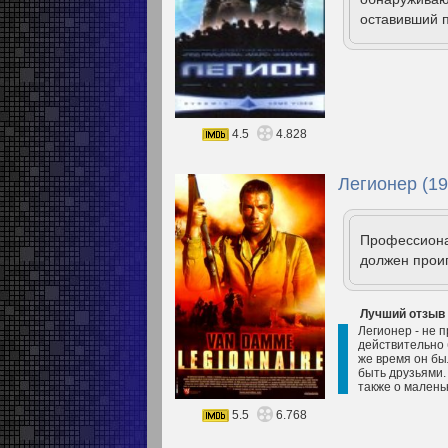
оставивший п
4.5
4.828
Легионер (19
Профессиона
должен прои
Лучший отзыв
Легионер - не п
действительно 
же время он был
быть друзьями.
также о малень
5.5
6.768