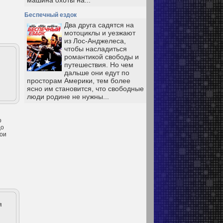
машина охоты на...
Беспечный ездок
Два друга садятся на
мотоциклы и уезжают
из Лос-Анджелеса,
чтобы насладиться
романтикой свободы и
путешествия. Но чем
дальше они едут по
просторам Америки, тем более
ясно им становится, что свободные
люди родине не нужны...
о
до
вои
я