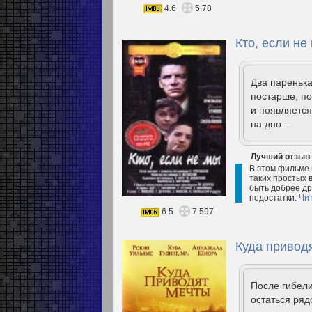
4.6
5.78
Кто, если не
Два паренька
постарше, по
и появляетс
на дно…
Лучший отзыв
В этом фильме 
таких простых в
быть добрее дру
недостатки.
Чи
6.5
7.597
Куда приводя
После гибели
остаться ряд