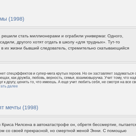
 мы (1998)
 решили стать миллионерами и ограбили универмаг. Одного,
садили, другого хотят отдать в школу «для трудных». Тут-то
я в их жизни бывший следователь, стремительно скатывающийся
нет спецэффектов и супер-мега крутых героев. Но он заставляет задуматься 
ещах, как дружба, любовь, верность, семья, взаимовыручка. Учит тому, что на
г к другу, ценить то, что имеешь. А еще учит любить себя, не смотря на все с
тать далее
т мечты (1998)
 Криса Нилсена в автокатастрофе он, обретя бессмертие, пытаетс
ом со своей прекрасной, но смертной женой Энни. С помощью