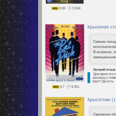
0.00
5.534
Крысиная ста
Самым изощр
исполнителей
В интригах, 
замешанными
Лучший отзыв
“Для меня это 
рассказу у гла
брат? Да есть.
6.7
6.351
Крысятник (1
Скромное об