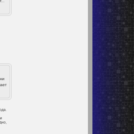
...
нни
сает
ода.
ьи
дно,