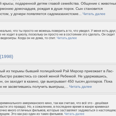
й крысы, подаренной детям главой семейства. Общение с животн
армонию домочадцев, рождая в душе порок. Сын становится
стом, у дочери появляется садомазахистские...
Читать далее
еально, что ты просто не можешь поверить в то, что увидел. У меня есть друг,
не ходит в школу, поскольку он просто не в состоянии это сделать. Он сидит
 видеоигры. Когда он не дома, то спит.
Читать далее
(1998)
ый из тюрьмы бывший полицейский Рэй Мерсер приезжает в Лас-
 быстро развестись со своей женой Ребеккой. Не удержавшись,
н, он заходит в казино, где выигрывает 450 тысяч долларов. Пока
ак не засветившись получить выигрыш,...
Читать далее
риминального американского кино, так как считаю, что всё это - дешёвая
части это правда). Но, к сожалению, в последнее время в жанре криминал
очно много отличных фильмов, которые заставляют задуматься о настоящем
дущем. Это как раз один из таких фильмов.
Читать далее