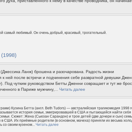
го духа, приставленного к нему в качестве проводника, он начинает
ой самый любимый. Он очень добрый, красивый, трогательный.
 (1998)
 (Джессика Ланж) брошена и разочарована. Радость жизни
 к ней после встречи и подчинения себе развратной девушки Дже
). Под чутким руководством Бетты Дженни совращает и тут же бро
еченного в Париже мужчину,...
Читать далее
трами) Кузина Бетта (англ. Beth Tudors) — австралийская трагикомедия 1998 г
казывается история семьи, эмигрировавшей в США и пытающейся найти себя
семьи. Сюжет: Жена (Сьюзан Сарандон) и трое детей (две дочери и сын) сем
 в США. Их приёмные родители (в основном, мачеха) приняли их весьма холо
ь со своим кузеном...
Читать далее