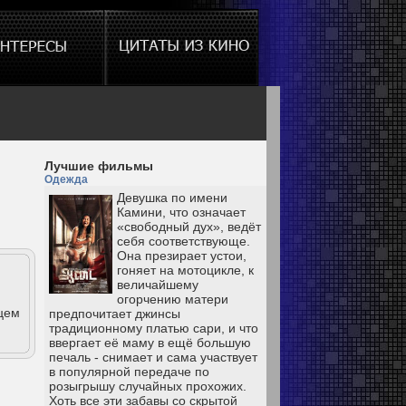
Лучшие фильмы
Одежда
Девушка по имени
Камини, что означает
«свободный дух», ведёт
себя соответствующе.
Она презирает устои,
гоняет на мотоцикле, к
величайшему
огорчению матери
цем
предпочитает джинсы
традиционному платью сари, и что
ввергает её маму в ещё большую
печаль - снимает и сама участвует
в популярной передаче по
розыгрышу случайных прохожих.
Хоть все эти забавы со скрытой