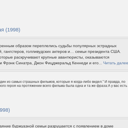
я (1998)
енным образом переплелись судьбы популярных эстрадных
, гангстеров, голливудских актеров и… семьи президента США.
которые раскручивают крупные авантюристы, оказываются
 Фрэнк Синатра, Джон Фицджеральд Кеннеди и его...
Читать дале
один из самых страшных фильмов, которые я когда-либо видел.” И правда, по
вного героя на протяжении всего фильма была одна и та же фраза:А у вас есть
998)
аяние буржуазной семьи разрушается с появлением в доме