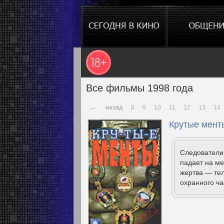
Все фильмы 1998 года
←
назад
8
9
10
11
12
13
14
Крутые мент
Следователи
падает на ме
жертва — те
охранного час