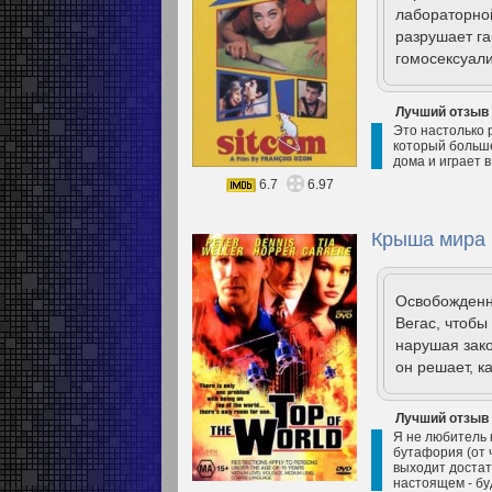
лабораторно
разрушает г
гомосексуали
Лучший отзыв
Это настолько р
который больше 
дома и играет в
6.7
6.97
Крыша мира 
Освобожденн
Вегас, чтобы
нарушая зако
он решает, к
Лучший отзыв
Я не любитель к
бутафория (от 
выходит достат
настоящем - бу