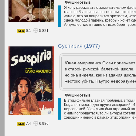
Лучший отзыв
Я хочу рассказать о замечательном филь
главное был очень позитивным - это фи
думаю, что он понравится зрителям, ко
здесь молодой парень, который хочет сде
Анджелес, где в тайне от всех берёт уроки
6.1
5.821
Суспирия (1977)
Юная американка Сюзи приезжает 
в старой римской балетной школе. 
но она видела, как из здания школ
жестоко убита. Наутро недоразуме
Лучший отзыв
В этом фильме главная проблема в том, 
Когда нет места для других декораций. И
персонажей. У фильма был огромный пот
с ним попрощаться, то ли актеры хотели
хороший именно в рамках этих ограничен
7.4
6.986