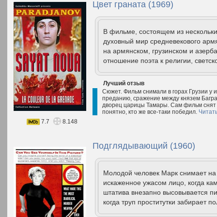
Цвет граната (1969)
В фильме, состоящем из нескольки
духовный мир средневекового арм
на армянском, грузинском и азерб
отношение поэта к религии, светско
Лучший отзыв
Сюжет. Фильм снимали в горах Грузии у 
преданию, сражение между князем Баграт
дворец царицы Тамары. Сам фильм снят о
понятно, кто же все-таки победил.
Читат
7.7
8.148
Подглядывающий (1960)
Молодой человек Марк снимает на 
искаженное ужасом лицо, когда кам
штатива внезапно высовывается пи
когда труп проститутки забирает по