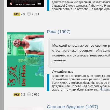
действительно интересный, захватывающ
будущее! Сюжет фильма: Району No 9 угр
происшествия на острове, на котором ра
7.9
7.761
Река (1997)
Молодой юноша живет со своими р
отец частенько посещает гей-саун
появляются симптомы неизвестной 
лечения.
Лучший отзыв
В общем, это не столько кино, сколько сп
по каким-то причинам они решили снимат
были люди, у которых было бы гораздо 
Дождике или Полёте над гнездом кукушки
сказать, что у них были какие-то...
Читать
7.2
6.636
Славное будущее (1997)