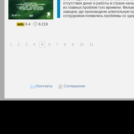
отсутствия денег и работы в стране нач
из главных проблем того времени. Фильм
заводов, где производили алкогольную п
сотрудников появились проблемы со здор
6.4
6.219
1
2
3
4
5
6
7
8
9
10
11
Контакты
Соглашение