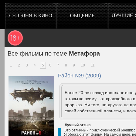
Все фильмы по теме
Метафора
1
2
3
4
5
6
7
8
9
10
11
Район №9 (2009)
Более 20 лет назад инопланетяне 
готовы ко всему - от враждебного 
прорыва. Ни того, ни другого не 
своей собственной планеты, и пока
Лучший отзыв
Это отличный приключенческий боевик с
Я обожаю этот фильм. На самом деле, не 