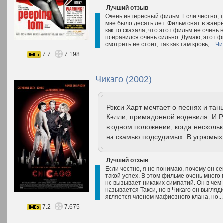
Лучший отзыв
Очень интересный фильм. Если честно, то
мне было десять лет. Фильм снят в жанре
как то сказала, что этот фильм ее очень
понравился очень сильно. Думаю, этот ф
смотреть не стоит, так как там кровь,...
Чи
7.7
7.198
Чикаго (2002)
Рокси Харт мечтает о песнях и тан
Келли, примадонной водевиля. И Р
в одном положении, когда несколь
на скамью подсудимых. В угрюмых 
Лучший отзыв
Если честно, я не понимаю, почему он се
такой успех. В этом фильме очень много
не вызывает никаких симпатий. Он в чем-
называется Такси, но в Чикаго он выгляд
является членом мафиозного клана, но..
7.2
7.675