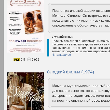
После трагической аварии школьног
Митчелл Стивенс. Он встречается
предъявить от их имени иск к комп
определенные обстоятельства, зас
Лучший отзыв
Если бы это сняли в Голливуде, никто бы 
рассмеется в кинозале кроме меня - ан н
заразительно, что я сам еле сдерживалс
только молодые, но и многие взрослые. 
Читать далее
7.5
6.972
Сладкий фильм (1974)
Мамаша мультимиллионера выбирае
для своего сыночка, не составившую
же время по водам символизма пл
на носу и с опьяненной революцио