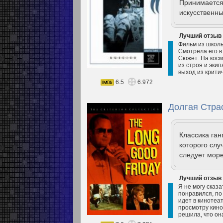
Принимается 
искусственны
Лучший отзыв
Фильм из школь
Смотрела его в
Сюжет: На кос
из строя и эки
выход из критич
6.5
6.972
Долгая Страс
Классика ган
которого слу
следует море
Лучший отзыв
Я не могу сказа
понравился, по
идет в кинотеат
просмотру кино
решила, что она