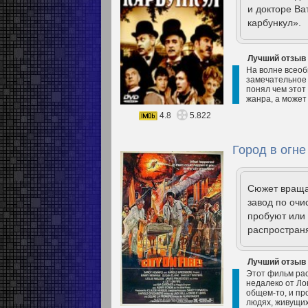
и докторе Ва
карбункул».
Лучший отзыв
На волне всеоб
замечательное 
понял чем этот
жанра, а может
4.8
5.822
Город в огне
Сюжет враща
завод по очи
пробуют или 
распространя
Лучший отзыв
Этот фильм рас
недалеко от Ло
общем-то, и пр
людях, живущих