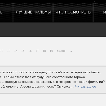
>
12
13
14
15
16
17
18
19
далее
→
 гаражного кооператива предстоит выбрать четырех «крайних»,
ны сами отказаться от будущего собственного гаража.
шь, голосуя за список отверженных, в котором нет твоей фамилии?
 облегчение. А если фамилия есть? Смирись,...
Читать далее