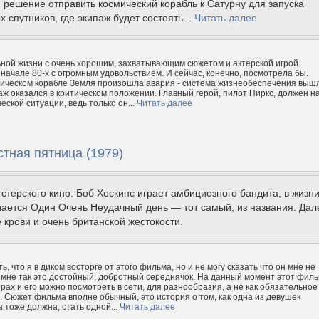
решение отправить космический корабль к Сатурну для запуска
х спутников, где экипаж будет состоять...
Читать далее
ной жизни с очень хорошим, захватывающим сюжетом и актерской игрой.
 начале 80-х с огромным удовольствием. И сейчас, конечно, посмотрела бы.
мическом корабле Земля произошла авария - система жизнеобеспечения выш
паж оказался в критическом положении. Главный герой, пилот Пиркс, должен н
еской ситуации, ведь только он...
Читать далее
тная пятница (1979)
гстерского кино. Боб Хоскинс играет амбициозного бандита, в жизн
чается Один Очень Неудачный день — тот самый, из названия. Дал
 крови и очень британской жестокости.
ть, что я в диком восторге от этого фильма, но и не могу сказать что он мне не
 мне так это достойный, добротный середнячок. На данный момент этот фил
рах и его можно посмотреть в сети, для разнообразия, а не как обязательное
. Сюжет фильма вполне обычный, это история о том, как одна из девушек
 тоже должна, стать одной...
Читать далее