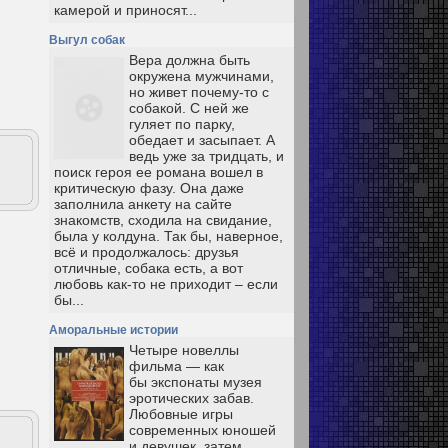
камерой и приносят...
Выгул собак
Вера должна быть
окружена мужчинами,
но живет почему-то с
собакой. С ней же
гуляет по парку,
обедает и засыпает. А
ведь уже за тридцать, и
поиск героя ее романа вошел в
критическую фазу. Она даже
заполнила анкету на сайте
знакомств, сходила на свидание,
была у колдуна. Так бы, наверное,
всё и продолжалось: друзья
отличные, собака есть, а вот
любовь как-то не приходит – если
бы...
Аморальные истории
Четыре новеллы
фильма — как
бы экспонаты музея
эротических забав.
Любовные игры
современных юношей
и девушек, затем