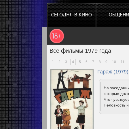
Все фильмы 1979 года
1
2
3
4
5
6
7
8
9
10
11
Гараж (1979)
На заседании
которые долж
Что чувствуе
Неловкость и