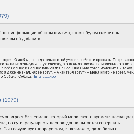
979)
щё нет информации об этом фильме, но мы будем вам очень
если вы её добавите.
тория! О любви, о предательстве, об умении любить и прощать. Потрясающ
охож на маленькую черную собачку, а она была похожа на маленького ангела
 я всё больше и больше влюблялся в неё. Она была такая маленькая и такая
о я даже не знал, как её зовут. – А как тебя зовут? – Меня никто не зовёт, мен
о Собака. Собака.
Читать далее
 (1979)
сман играет бизнесмена, который мало своего времени посвящает
ена, по сути, регулярно и неоправданно пытается совершить
. Сын сочувствует террористам, и, возможно, даже больше…