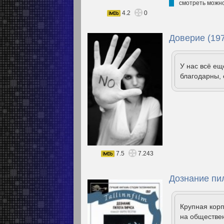
смотреть можно,
4.2
0
Доверие (19
У нас всё е
благодарны, 
7.5
7.243
Дознание пи
Крупная кор
на обществен