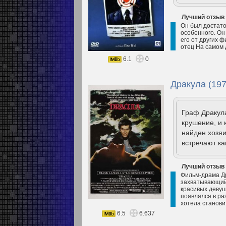
Лучший отзыв
Он был достато
особенного. Он
его от других ф
отец На самом 
6.1
0
Дракула (197
Граф Дракула
крушение, и 
найден хозя
встречают ка
Лучший отзыв
Фильм-драма Др
захватывающий.
красивых девуш
появлялся в ра
хотела станови
6.5
6.637