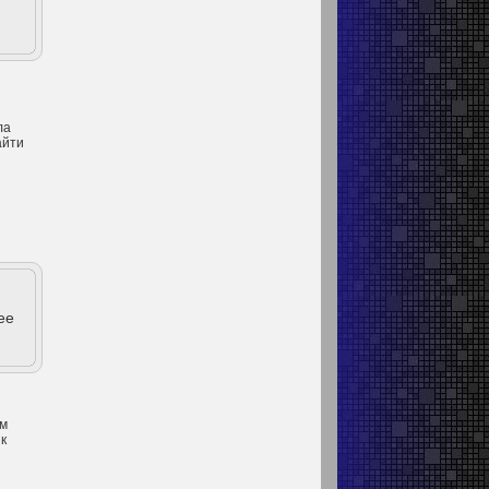
ла
айти
и
ее
ьм
 к