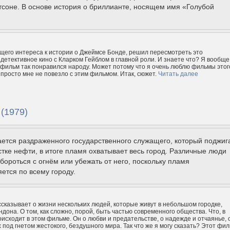
тсоне. В основе история о бриллианте, носящем имя «Голубой
щего интереса к истории о Джеймсе Бонде, решил пересмотреть это
детективное кино с Кларком Гейблом в главной роли. И знаете что? Я вообще
 фильм так понравился народу. Может потому что я очень люблю фильмы этог
 просто мне не повезло с этим фильмом. Итак, сюжет.
Читать далее
 (1979)
ется раздраженного государственного служащего, который поджиг
стке нефти, в итоге пламя охватывает весь город. Различные люди
бороться с огнём или убежать от него, поскольку пламя
ется по всему городу.
сказывает о жизни нескольких людей, которые живут в небольшом городке,
ндона. О том, как сложно, порой, быть частью современного общества. Что, в
оисходит в этом фильме. Он о любви и предательстве, о надежде и отчаянье, 
 под гнетом жестокого, бездушного мира. Так что же я могу сказать? Этот фи