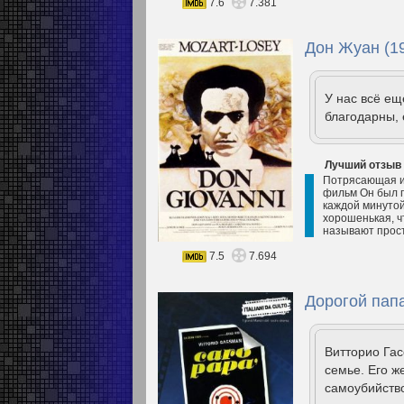
7.6
7.381
Дон Жуан (1
У нас всё е
благодарны, 
Лучший отзыв
Потрясающая ис
фильм Он был п
каждой минутой
хорошенькая, чт
называют прост
7.5
7.694
Дорогой папа
Витторио Гас
семье. Его ж
самоубийство