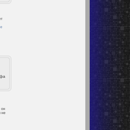
ет
ее
афа
 он
и не