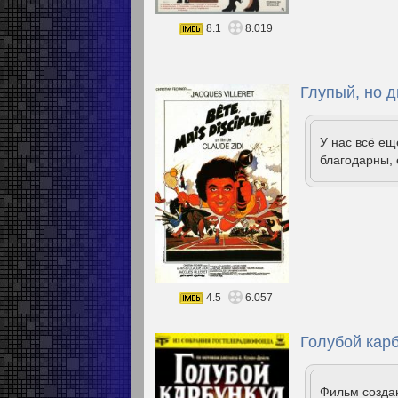
8.1
8.019
Глупый, но 
У нас всё е
благодарны, 
4.5
6.057
Голубой карб
Фильм созда