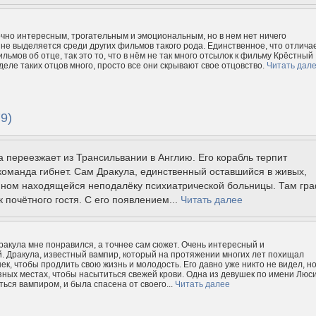
чно интересным, трогательным и эмоциональным, но в нем нет ничего
 не выделяется среди других фильмов такого рода. Единственное, что отлича
ильмов об отце, так это то, что в нём не так много отсылок к фильму Крёстный
деле таких отцов много, просто все они скрывают свое отцовство.
Читать дал
9)
 переезжает из Трансильвании в Англию. Его корабль терпит
команда гибнет. Сам Дракула, единственный оставшийся в живых,
ином находящейся неподалёку психиатрической больницы. Там гр
к почётного гостя. С его появлением...
Читать далее
акула мне понравился, а точнее сам сюжет. Очень интересный и
 Дракула, известный вампир, который на протяжении многих лет похищал
ек, чтобы продлить свою жизнь и молодость. Его давно уже никто не видел, но
зных местах, чтобы насытиться свежей крови. Одна из девушек по имени Люс
ться вампиром, и была спасена от своего...
Читать далее