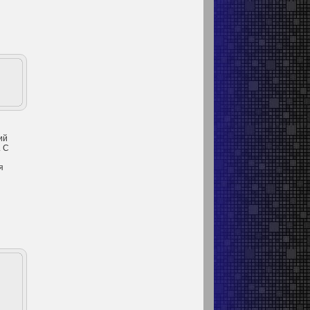
ий
. С
я