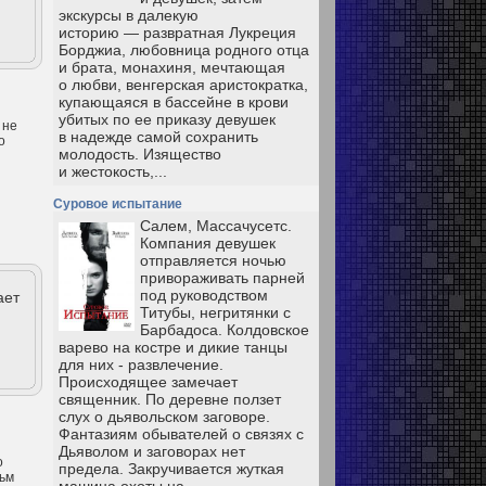
экскурсы в далекую
историю — развратная Лукреция
Борджиа, любовница родного отца
и брата, монахиня, мечтающая
о любви, венгерская аристократка,
купающаяся в бассейне в крови
убитых по ее приказу девушек
 не
в надежде самой сохранить
о
молодость. Изящество
и жестокость,...
Суровое испытание
Салем, Массачусетс.
Компания девушек
отправляется ночью
привораживать парней
под руководством
ает
Титубы, негритянки с
Барбадоса. Колдовское
варево на костре и дикие танцы
для них - развлечение.
Происходящее замечает
священник. По деревне ползет
слух о дьявольском заговоре.
Фантазиям обывателей о связях с
Дьяволом и заговорах нет
о
предела. Закручивается жуткая
льм