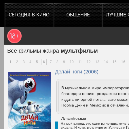
Все фильмы жанра
мультфильм
1
2
3
4
5
6
7
8
9
10
11
12
13
14
15
16
Делай ноги (2006)
В музыкальном мире императорских
благодаря пению, рождается пингв
издать ни одной ноты… зато может 
Норма Джин и Мемфис в отчаянии, 
Лучший отзыв
На мой взгляд, это один из лучших мульт
видела. И хотя, в отличие от Уоллеса и 