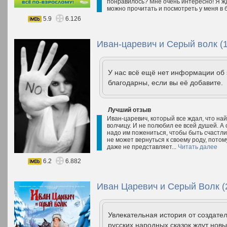
понравилось? Мне очень интересно! Я ж
можно прочитать и посмотреть у меня в 
5.9
6.126
Иван-царевич и Серый волк (
У нас всё ещё нет информации об
благодарны, если вы её добавите.
Лучший отзыв
Иван-царевич, который все ждал, что най
волчицу. И не полюбил ее всей душей. А о
надо им пожениться, чтобы быть счастли
не может вернуться к своему роду, потому 
даже не представляет...
Читать далее
6.2
6.882
Иван Царевич и Серый Волк (
Увлекательная история от создател
русских народных сказок ждут нов