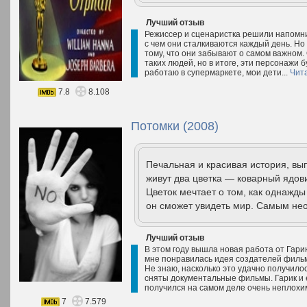
Лучший отзыв
Режиссер и сценаристка решили напомнит
с чем они сталкиваются каждый день. Но
тому, что они забывают о самом важном.
таких людей, но в итоге, эти персонажи 
работаю в супермаркете, мои дети...
Чит
7.8
8.108
Потомки (2008)
Печальная и красивая история, вы
живут два цветка — коварный ядо
Цветок мечтает о том, как однажды 
он сможет увидеть мир. Самым не
Лучший отзыв
В этом году вышла новая работа от Гари
мне понравилась идея создателей фильм
Не знаю, насколько это удачно получилос
сняты документальные фильмы. Гарик и е
получился на самом деле очень неплохим
7
7.579