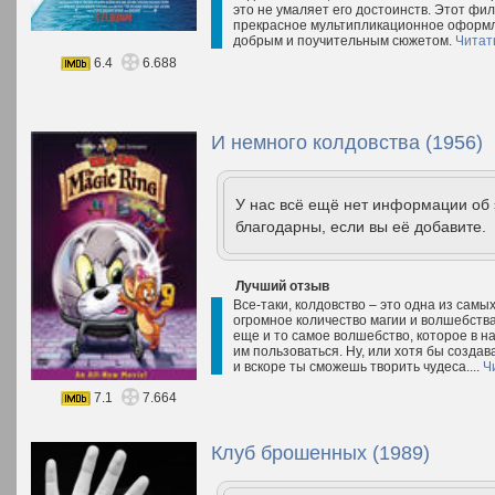
это не умаляет его достоинств. Этот фил
прекрасное мультипликационное оформле
добрым и поучительным сюжетом.
Читат
6.4
6.688
И немного колдовства (1956)
У нас всё ещё нет информации об
благодарны, если вы её добавите.
Лучший отзыв
Все-таки, колдовство – это одна из самы
огромное количество магии и волшебства
еще и то самое волшебство, которое в на
им пользоваться. Ну, или хотя бы создава
и вскоре ты сможешь творить чудеса....
Ч
7.1
7.664
Клуб брошенных (1989)