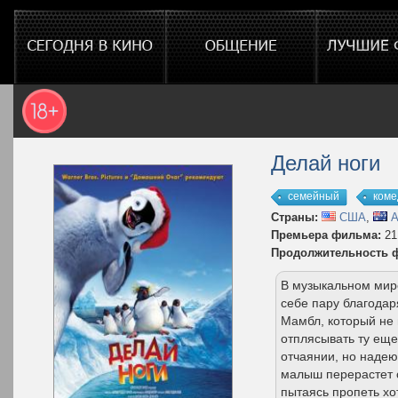
Делай ноги
семейный
коме
Страны:
США
,
А
Премьера фильма:
21
Продолжительность 
В музыкальном мир
себе пару благодар
Мамбл, который не 
отплясывать ту еще
отчаянии, но надею
малыш перерастет 
пытаясь пропеть хо