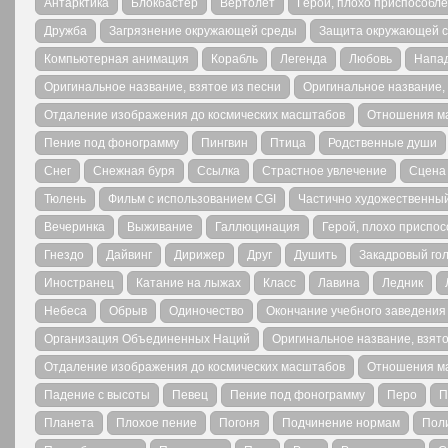
Антарктика
Блокбастер
Вертолет
Герой, плохо приспособл
Дружба
Загрязнение окружающей среды
Защита окружающей 
Компьютерная анимация
Корабль
Легенда
Любовь
Напа
Оригинальное название, взятое из песни
Оригинальное название,
Отдаление изображения до космических масштабов
Отношения ма
Пение под фонограмму
Пингвин
Птица
Родственные души
Снег
Снежная буря
Ссылка
Страстное увлечение
Сцена
Тюлень
Фильм с использованием CGI
Частично художественны
Вечеринка
Выживание
Галлюцинация
Герой, плохо приспо
Гнездо
Дайвинг
Дирижер
Друг
Душить
Закадровый го
Иностранец
Катание на лыжах
Класс
Лавина
Ледник
Небеса
Обрыв
Одиночество
Окончание учебного заведения
Организация Объединенных Наций
Оригинальное название, взято
Отдаление изображения до космических масштабов
Отношения ма
Падение с высоты
Певец
Пение под фонограмму
Перо
П
Планета
Плохое пение
Погоня
Подчинение нормам
Пол