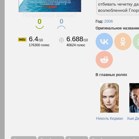
отбивать чечетку д
возлюбленной Гло
Понравился фильм?
0
0
Год:
2006
Оригинальное названи
6.4
6.688
/
10
/
10
176300
голос
40624
голос
В главных ролях
Николь Кидман
Хью Д