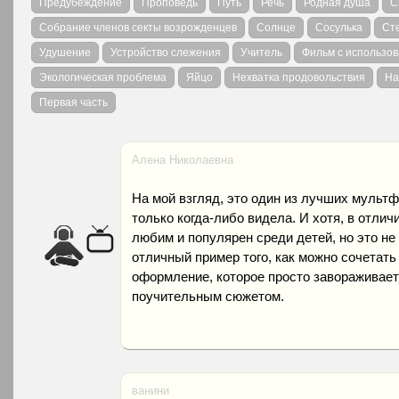
Предубеждение
Проповедь
Путь
Речь
Родная душа
С
Собрание членов секты возрожденцев
Солнце
Сосулька
Ст
Удушение
Устройство слежения
Учитель
Фильм с использо
Экологическая проблема
Яйцо
Нехватка продовольствия
На
Первая часть
Алена Николаевна
На мой взгляд, это один из лучших мульт
только когда-либо видела. И хотя, в отличи
любим и популярен среди детей, но это не
отличный пример того, как можно сочетат
оформление, которое просто завораживает 
поучительным сюжетом.
ванини