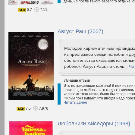
день, но после такого веселого отдыха, о
6.7
7.11
Август Раш (2007)
Молодой харизматичный ирландски
из престижной семьи полюбили дру
обстоятельства оказываются сильн
ребёнок, Август Раш, по столь...
Чи
Лучший отзыв
Это потрясающая картина! В ней нет ни 
настоящая любовь - это когда ты хочешь 
человека твоя жизнь была бы совершенно
Фильм показывает, что иногда надо прос
Читать далее
7.5
7.976
Любовники Айседоры (1968)