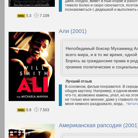
Джек Лондон, живет в Нью-Йорке и работа
тяжело болен и скоро скончается, поэтом
познакомиться с дядюшкой и выполнить 
5.3
7.109
Али (2001)
Непобедимый боксер Мухаммед Ал
всего мира, и в то же время, одно
Борясь за гражданские права в род
громкие политические и социальны
Лучший отзыв
В основном, фильм понравился. В серед
общую картину. Например, в одном момент
что-то, возможно камень, упал, но на это
не только мое мнение, даже у главного г
меня немного раздражало, когда...
Читат
6.8
7.503
Американская рапсодия (2001