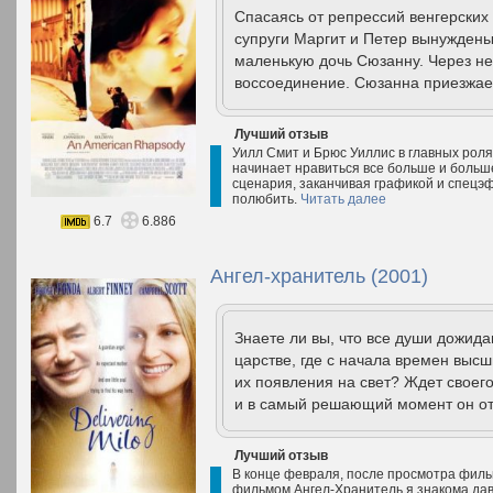
Спасаясь от репрессий венгерских
супруги Маргит и Петер вынуждены
маленькую дочь Сюзанну. Через не
воссоединение. Сюзанна приезжает
Лучший отзыв
Уилл Смит и Брюс Уиллис в главных роля
начинает нравиться все больше и больше.
сценария, заканчивая графикой и спецэф
полюбить.
Читать далее
6.7
6.886
Ангел-хранитель (2001)
Знаете ли вы, что все души дожид
царстве, где с начала времен выс
их появления на свет? Ждет своего
и в самый решающий момент он отк
Лучший отзыв
В конце февраля, после просмотра филь
фильмом Ангел-Хранитель я знакома дав