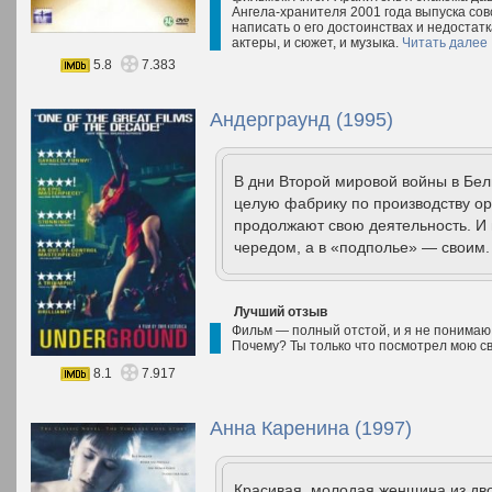
Ангела-хранителя 2001 года выпуска сов
написать о его достоинствах и недостатк
актеры, и сюжет, и музыка.
Читать далее
5.8
7.383
Андерграунд (1995)
В дни Второй мировой войны в Бе
целую фабрику по производству ор
продолжают свою деятельность. И 
чередом, а в «подполье» — своим.
Лучший отзыв
Фильм — полный отстой, и я не понимаю, 
Почему? Ты только что посмотрел мою св
8.1
7.917
Анна Каренина (1997)
Красивая, молодая женщина из дво