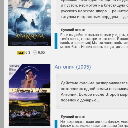
и пустой, несмотря на блестящую 
русского царского двора… решите
титулом и страстным сердцем… дел
Лучший отзыв
Если вы действительно хотели увидеть, к
течёт кровь, то смотрите это кино! В зал
слабым зрением))) Мы так часто забывае
может быть. Из них шесть раз да, два ра
6.3
6.65
Антония (1995)
Действие фильма разворачивается 
поколениях одной семьи независим
Антонии. Вскоре после Второй мир
поселок с дочерью…
Лучший отзыв
Не надо ждать, надо идти на фильм, можн
фильм с великолепными актерами (по кра