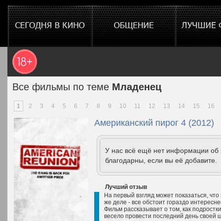
Все фильмы по теме
Младенец
1
2
3
4
5
6
7
8
9
10
11
12
13
14
15
16
Американский пирог 4 (2012)
У нас всё ещё нет информации об
благодарны, если вы её добавите.
Лучший отзыв
На первый взгляд может показаться, что
же деле - все обстоит гораздо интересне
Фильм рассказывает о том, как подростк
весело провести последний день своей 