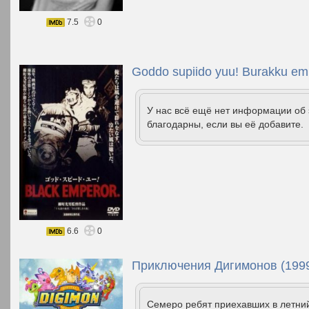
7.5
0
Goddo supiido yuu! Burakku em
У нас всё ещё нет информации об
благодарны, если вы её добавите.
6.6
0
Приключения Дигимонов (199
Семеро ребят приехавших в летний