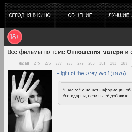
Все фильмы по теме
Отношения матери и 
←
назад
275
276
277
278
279
280
281
282
283
Flight of the Grey Wolf (1976)
У нас всё ещё нет информации об
благодарны, если вы её добавите.