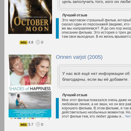
цель заполучить того, кого он любит
Лучший отзыв
Это чертовски страшный фильм, который 
сказал один из персонажей (видимо, кто-
же мы направляемся?. Я до сих пор иног
описании фильма: Это история о трех де
там свои выходные. В их жизнь врывается
4.8
0
Onnen varjot (2005)
У нас всё ещё нет информации об
благодарны, если вы её добавите.
Лучший отзыв
Мне этот фильм показался очень даже не
любовная линия, а не экшн, но он все рав
хорошего фильма. В этом фильме, я так 
действительно необычных моментов. Но, 
этот фильм тем, кто любит драмы и...
Чит
5.7
0