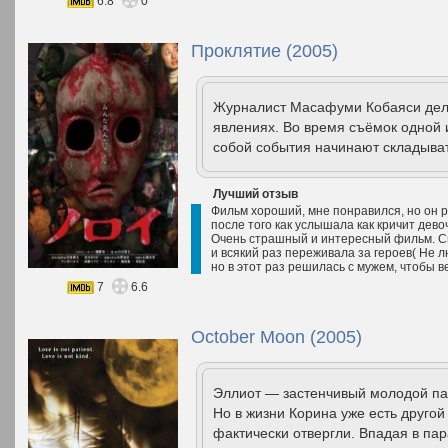
6.8
0
Проклятие (2005)
Журналист Масафуми Кобаяси дел
явлениях. Во время съёмок одной 
собой события начинают складыва
Лучший отзыв
Фильм хороший, мне понравился, но он 
после того как услышала как кричит дев
Очень страшный и интересный фильм. См
и всякий раз переживала за героев( Не л
но в этот раз решилась с мужем, чтобы в
7
6.6
October Moon (2005)
Эллиот — застенчивый молодой пар
Но в жизни Корина уже есть другой
фактически отвергли. Впадая в па