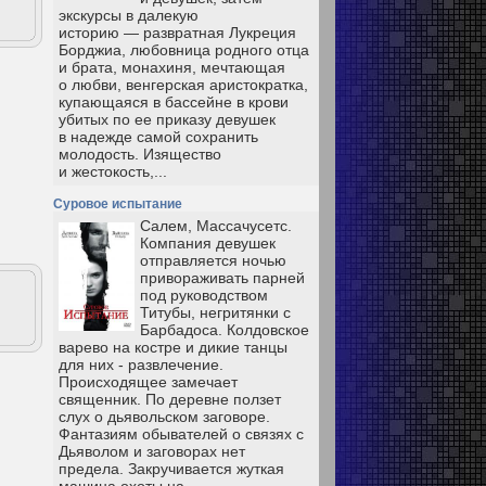
экскурсы в далекую
историю — развратная Лукреция
Борджиа, любовница родного отца
и брата, монахиня, мечтающая
о любви, венгерская аристократка,
купающаяся в бассейне в крови
убитых по ее приказу девушек
в надежде самой сохранить
молодость. Изящество
и жестокость,...
Суровое испытание
Салем, Массачусетс.
Компания девушек
отправляется ночью
привораживать парней
под руководством
Титубы, негритянки с
Барбадоса. Колдовское
варево на костре и дикие танцы
для них - развлечение.
Происходящее замечает
священник. По деревне ползет
слух о дьявольском заговоре.
Фантазиям обывателей о связях с
Дьяволом и заговорах нет
предела. Закручивается жуткая