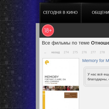
Все фильмы по теме
Отноше
←
назад
274
275
276
277
278
Memory for M
У нас всё е
благодарны, 