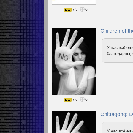
7.5
0
Children of t
У нас всё е
благодарны, 
7.6
0
Chittagong: D
У нас всё е