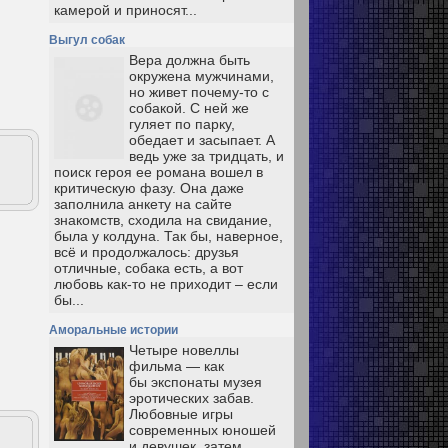
камерой и приносят...
Выгул собак
Вера должна быть
окружена мужчинами,
но живет почему-то с
собакой. С ней же
гуляет по парку,
обедает и засыпает. А
ведь уже за тридцать, и
поиск героя ее романа вошел в
критическую фазу. Она даже
заполнила анкету на сайте
знакомств, сходила на свидание,
была у колдуна. Так бы, наверное,
всё и продолжалось: друзья
отличные, собака есть, а вот
любовь как-то не приходит – если
бы...
Аморальные истории
Четыре новеллы
фильма — как
бы экспонаты музея
эротических забав.
Любовные игры
современных юношей
и девушек, затем