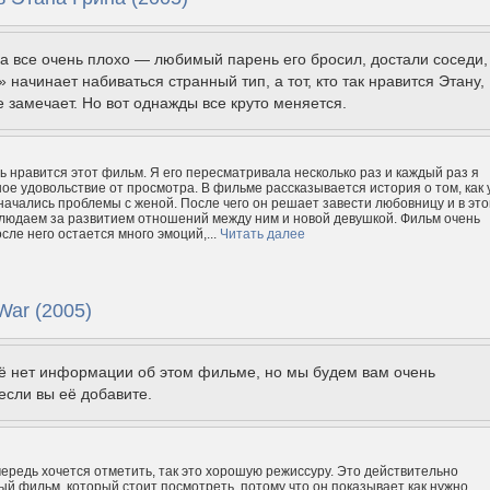
а все очень плохо — любимый парень его бросил, достали соседи,
» начинает набиваться странный тип, а тот, кто так нравится Этану,
е замечает. Но вот однажды все круто меняется.
ь нравится этот фильм. Я его пересматривала несколько раз и каждый раз я
ое удовольствие от просмотра. В фильме рассказывается история о том, как 
 начались проблемы с женой. После чего он решает завести любовницу и в эт
людаем за развитием отношений между ним и новой девушкой. Фильм очень
сле него остается много эмоций,...
Читать далее
War (2005)
щё нет информации об этом фильме, но мы будем вам очень
если вы её добавите.
чередь хочется отметить, так это хорошую режиссуру. Это действительно
й фильм, который стоит посмотреть, потому что он показывает как нужно