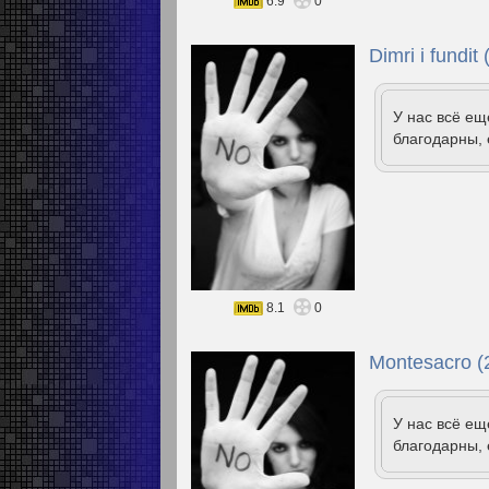
6.9
0
Dimri i fundit
У нас всё е
благодарны, 
8.1
0
Montesacro (
У нас всё е
благодарны, 