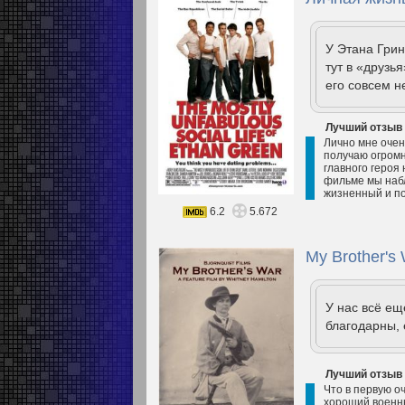
У Этана Грин
тут в «друзья
его совсем н
Лучший отзыв
Лично мне очен
получаю огромн
главного героя
фильме мы наб
жизненный и по
6.2
5.672
My Brother's 
У нас всё е
благодарны, 
Лучший отзыв
Что в первую о
хороший военны