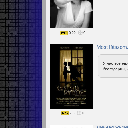
0.00
0
Most látszom
У нас всё е
благодарны, 
7.6
0
Личная жизнь