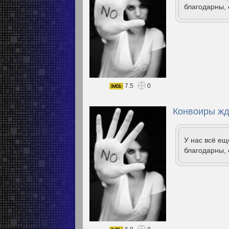
благодарны, 
7.5
0
Конвоиры жд
У нас всё е
благодарны, 