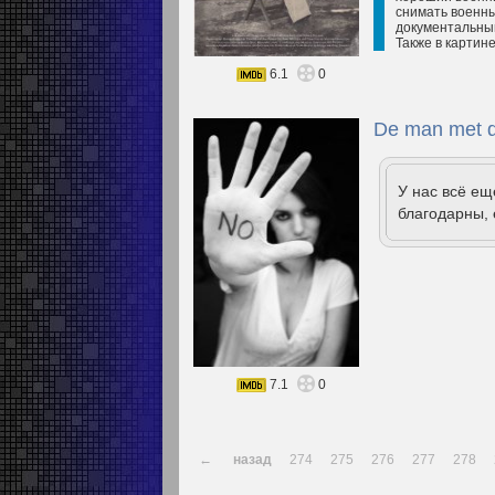
снимать военны
документальным
Также в картин
6.1
0
De man met d
У нас всё е
благодарны, 
7.1
0
←
назад
274
275
276
277
278