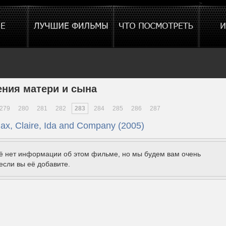
>
ния матери и сына
279
280
281
282
283
284
285
286
287
ax, Claire, Ida and Company (2005)
щё нет информации об этом фильме, но мы будем вам очень
если вы её добавите.