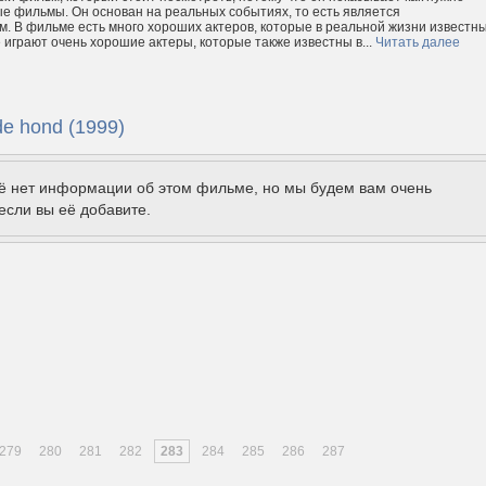
е фильмы. Он основан на реальных событиях, то есть является
. В фильме есть много хороших актеров, которые в реальной жизни известны
е играют очень хорошие актеры, которые также известны в...
Читать далее
e hond (1999)
щё нет информации об этом фильме, но мы будем вам очень
если вы её добавите.
279
280
281
282
283
284
285
286
287