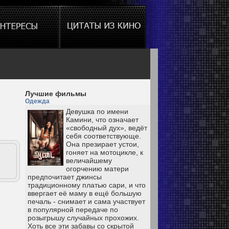
Лучшие фильмы
Одежда
Девушка по имени
Камини, что означает
«свободный дух», ведёт
себя соответствующе.
Она презирает устои,
гоняет на мотоцикле, к
величайшему
огорчению матери
предпочитает джинсы
традиционному платью сари, и что
ввергает её маму в ещё большую
печаль - снимает и сама участвует
в популярной передаче по
розыгрышу случайных прохожих.
Хоть все эти забавы со скрытой