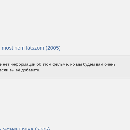
, most nem látszom (2005)
щё нет информации об этом фильме, но мы будем вам очень
если вы её добавите.
 Этана Грина (2005)