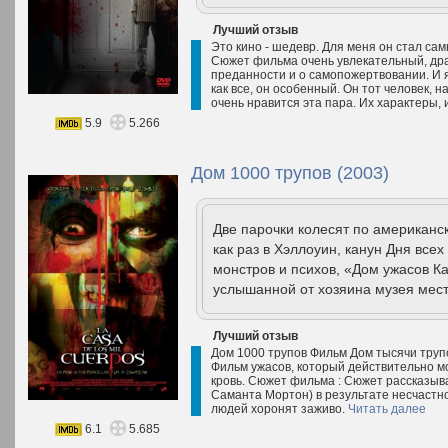
Лучший отзыв
Это кино - шедевр. Для меня он стал са
Сюжет фильма очень увлекательный, др
преданности и о самопожертвовании. И я
как все, он особенный. Он тот человек, 
очень нравится эта пара. Их характеры, и
5.9
5.266
Дом 1000 трупов (2003)
Две парочки колесят по американск
как раз в Хэллоуин, канун Дня все
монстров и психов, «Дом ужасов К
услышанной от хозяина музея мест
Лучший отзыв
Дом 1000 трупов Фильм Дом тысячи труп
Фильм ужасов, который действительно мо
кровь. Сюжет фильма : Сюжет рассказыва
Саманта Мортон) в результате несчастно
людей хоронят заживо.
Читать далее
6.1
5.685