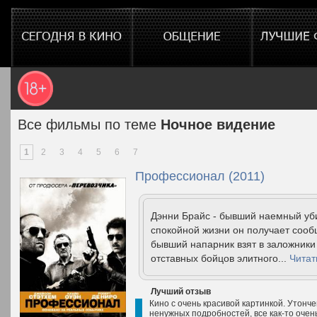
Все фильмы по теме
Ночное видение
1
2
3
4
5
6
7
Профессионал (2011)
Дэнни Брайс - бывший наемный уби
спокойной жизни он получает сообщ
бывший напарник взят в заложники
отставных бойцов элитного...
Читат
Лучший отзыв
Кино с очень красивой картинкой. Утонч
ненужных подробностей, все как-то очен