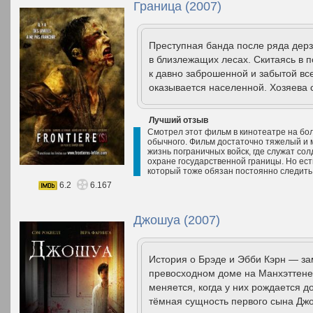
Граница (2007)
Преступная банда после ряда дерз
в близлежащих лесах. Скитаясь в 
к давно заброшенной и забытой все
оказывается населенной. Хозяева 
Лучший отзыв
Смотрел этот фильм в кинотеатре на бо
обычного. Фильм достаточно тяжелый и м
жизнь пограничных войск, где служат со
охране государственной границы. Но ест
который тоже обязан постоянно следить 
6.2
6.167
Джошуа (2007)
История о Брэде и Эбби Кэрн — за
превосходном доме на Манхэттене,
меняется, когда у них рождается 
тёмная сущность первого сына Джо