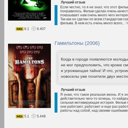
Лучший отзыв
Если честно, то я не знал, что этот фил
понравилось. Фильм сделан очень качес
показывает нам очень много чего интерес
Так как он сделан по всем стандартам со
фильма. В нем есть очень много всего...
Ч
6.1
6.407
Гамильтоны (2006)
Когда в городе появляются молодые
не мог предположить, что кроме с
и угрожающая тайна! И что, устро
новоселы уже похитили двух местн
Лучший отзыв
Я знаю, что такое реальная жизнь. И я з
действительно чего-то хочешь, то найде
сильная мотивирующая история. Фильм по
они работают, работают и еще раз рабо
работы над собой, над своими ошибками
5.1
5.448