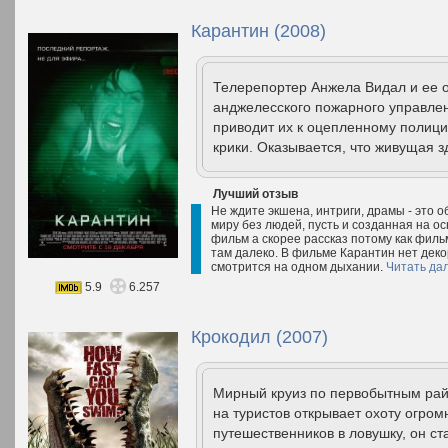
Карантин (2008)
Телерепортер Анжела Видал и ее 
анджелесского пожарного управлен
приводит их к оцепленному полици
крики. Оказывается, что живущая з
Лучший отзыв
Не ждите экшена, интриги, драмы - это 
миру без людей, пусть и созданная на ос
фильм а скорее рассказ потому как фильм 
там далеко. В фильме Карантин нет деко
смотрится на одном дыхании.
Читать да
5.9
6.257
Крокодил (2007)
Мирный круиз по первобытным рай
на туристов открывает охоту огро
путешественников в ловушку, он ст