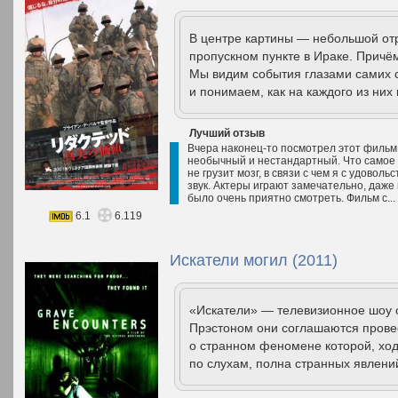
В центре картины — небольшой отр
пропускном пункте в Ираке. Причё
Мы видим события глазами самих с
и понимаем, как на каждого из них 
Лучший отзыв
Вчера наконец-то посмотрел этот фильм
необычный и нестандартный. Что самое 
не грузит мозг, в связи с чем я с удовол
звук. Актеры играют замечательно, даже 
было очень приятно смотреть. Фильм с...
6.1
6.119
Искатели могил (2011)
«Искатели» — телевизионное шоу о
Прэстоном они соглашаются провес
о странном феномене которой, ход
по слухам, полна странных явлений