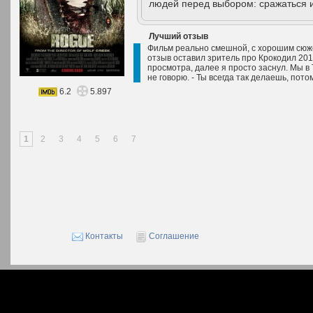
людей перед выбором: сражаться 
Лучший отзыв
Фильм реально смешной, с хорошим сюже
отзыв оставил зритель про Крокодил 20
просмотра, далее я просто заснул. Мы в 
не говорю. - Ты всегда так делаешь, пото
6.2
5.897
1
2
3
4
5
6
7
Контакты
Соглашение