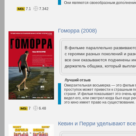
Они являются своеобразным дополнение
7.1
7.342
Гоморра (2008)
В фильме параллельно развиваются
с героями разных поколений и раз
все они оказываются подчинены и
держатель общака, который выплач
Лучший отзыв
Омерзительная восьмерка — это фильм п
проступок может привести к страшным п
страхе. И фильм показывает это очень кр
видел его, или смотрел когда был еще ре
это кино имеет право на существование. 
7
6.48
Кевин и Перри уделывают все