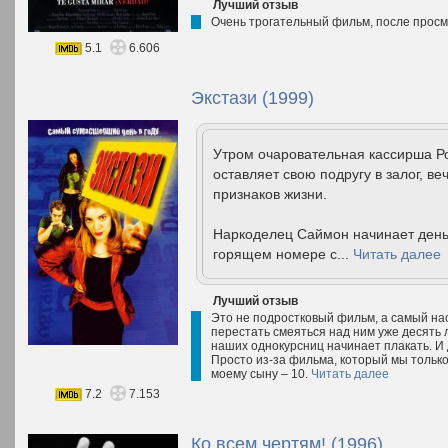
Лучший отзыв
Очень трогательный фильм, после просмо
5.1
6.606
Экстази (1999)
Утром очаровательная кассирша Ро
оставляет свою подругу в залог, в
признаков жизни.
Наркоделец Саймон начинает день 
горящем номере с...
Читать далее
Лучший отзыв
Это не подростковый фильм, а самый на
перестать смеяться над ним уже десять л
наших однокурсниц начинает плакать. И 
Просто из-за фильма, который мы только
моему сыну – 10.
Читать далее
7.2
7.153
Ко всем чертям! (1996)