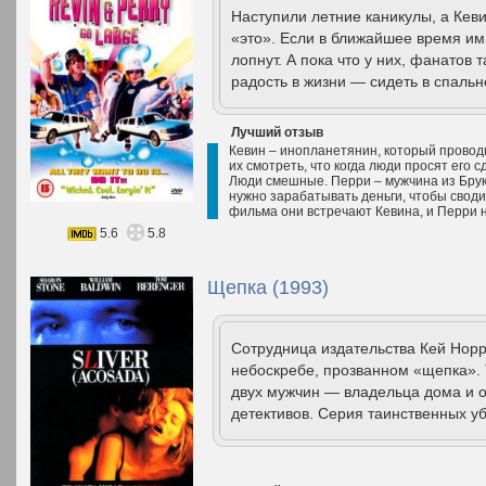
Наступили летние каникулы, а Кев
«это». Если в ближайшее время им 
лопнут. А пока что у них, фанатов
радость в жизни — сидеть в спальн
Лучший отзыв
Кевин – инопланетянин, который провод
их смотреть, что когда люди просят его 
Люди смешные. Перри – мужчина из Брукл
нужно зарабатывать деньги, чтобы своди
фильма они встречают Кевина, и Перри н
5.6
5.8
Щепка (1993)
Сотрудница издательства Кей Норр
небоскребе, прозванном «щепка». 
двух мужчин — владельца дома и о
детективов. Серия таинственных уб