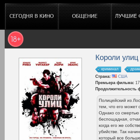
Короли улиц
криминал
драм
Страна:
США
Премьера фильма:
17
Продолжительность 
Полицейский из Лос
тем, что его может
Однако со смертью 
беспощадная, отчая
когда его же собст
убийстве. Так начи
который все больш