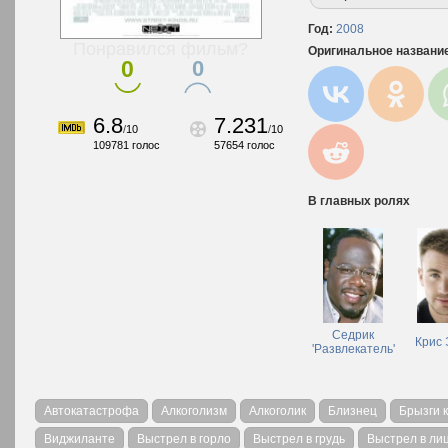
Год:
2008
Понравился фильм?
Оригинальное названи
0
0
6.8
7.231
/
10
/
10
109781
голос
57654
голос
В главных ролях
Седрик
Крис 
'Развлекатель'
Автокатастрофа
Алкоголизм
Алкоголик
Близнец
Брызги 
Виджиланте
Выстрел в горло
Выстрел в грудь
Выстрел в ли