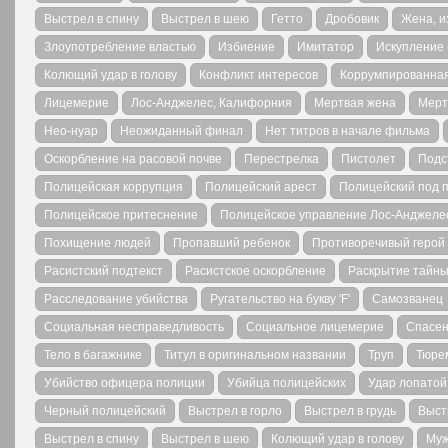
Выстрел в спину
Выстрел в шею
Гетто
Дробовик
Жена, 
Злоупотребление властью
Избиение
Имитатор
Искупление 
Колющий удар в голову
Конфликт интересов
Коррумпированна
Лицемерие
Лос-Анджелес, Калифорния
Мертвая жена
Мерт
Нео-нуар
Неожиданный финал
Нет титров в начале фильма
Оскорбление на расовой почве
Перестрелка
Пистолет
Подс
Полицейская коррупция
Полицейский арест
Полицейский под 
Полицейское притеснение
Полицейское управление Лос-Анджеле
Похищение людей
Пропавший ребенок
Противоречивый герой
Расистский подтекст
Расистское оскорбление
Раскрытие тайн
Расследование убийства
Ругательство на букву 'F'
Самозванец
Социальная несправедливость
Социальное лицемерие
Спасе
Тело в багажнике
Титул в оригинальном названии
Труп
Тюре
Убийство офицера полиции
Убийца полицейских
Удар лопатой
Черный полицейский
Выстрел в горло
Выстрел в грудь
Выст
Выстрел в спину
Выстрел в шею
Колющий удар в голову
Муж