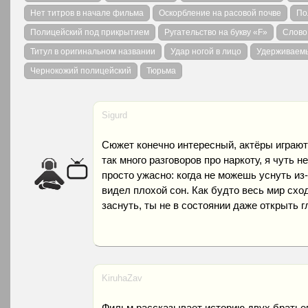
Нет титров в начале фильма
Оскорбление на расовой почве
По
Полицейский под прикрытием
Ругательство на букву «F»
Слово
Титул в оригинальном названии
Удар ногой в лицо
Удерживаемы
Чернокожий полицейский
Тюрьма
Sigurd
Сюжет конечно интересный, актёры играют 
так много разговоров про наркоту, я чуть 
просто ужасно: когда не можешь уснуть из-
видел плохой сон. Как будто весь мир схо
заснуть, ты не в состоянии даже открыть г
KiruhaZav
Фильм рассказывает историю двух братьев