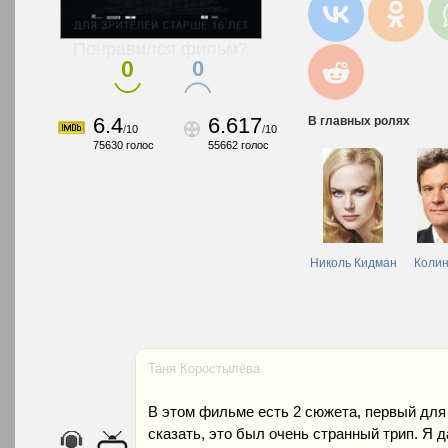
Понравился фильм?
0
0
6.4
6.617
В главных ролях
/
10
/
10
75630
голос
55662
голос
Николь Кидман
Колин
Таня Коростылёва
В этом фильме есть 2 сюжета, первый для 
сказать, это был очень странный трип. Я д