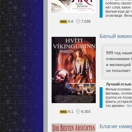
побоюсь сказат
нет слов, какое
фильм еще до то
этом виде. Филь
6.6
7.038
Белый викинг
999 год наше
пленниками б
и желающий т
он посылает 
Лучший отзыв
Фильм основан 
фильмы, особен
группа не поску
факты устарели
тех времен.
Чит
6.1
6.303
Благие наме