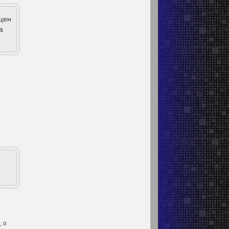
щен
а
, о