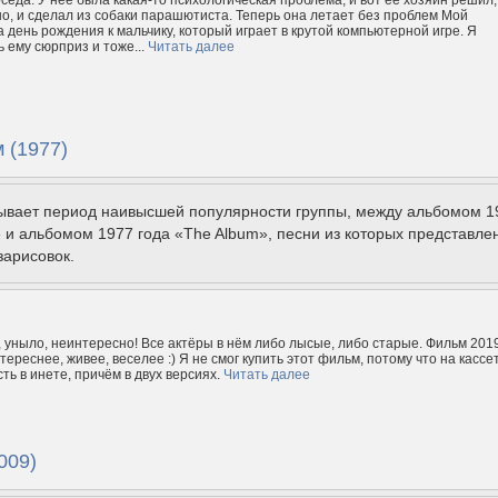
но, и сделал из собаки парашютиста. Теперь она летает без проблем Мой
а день рождения к мальчику, который играет в крутой компьютерной игре. Я
 ему сюрприз и тоже...
Читать далее
 (1977)
ывает период наивысшей популярности группы, между альбомом 1
l» и альбомом 1977 года «The Album», песни из которых представле
зарисовок.
, уныло, неинтересно! Все актёры в нём либо лысые, либо старые. Фильм 201
нтереснее, живее, веселее :) Я не смог купить этот фильм, потому что на кассе
есть в инете, причём в двух версиях.
Читать далее
009)