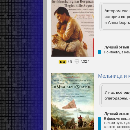
Автором сце
истории встр
и Анны Берг
Лучший отзыв
По-моему, в нё
7.8
7.327
Мельница и к
У нас всё е
благодарны, 
Лучший отзыв
В фильме показ
только путь к д
соответственно,