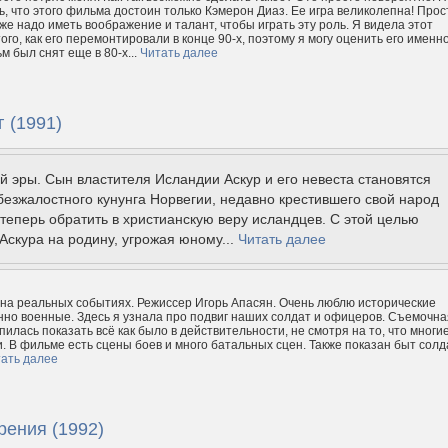
ь, что этого фильма достоин только Кэмерон Диаз. Ее игра великолепна! Прос
 же надо иметь воображение и талант, чтобы играть эту роль. Я видела этот
го, как его перемонтировали в конце 90-х, поэтому я могу оценить его именно
м был снят еще в 80-х...
Читать далее
 (1991)
й эры. Сын властителя Исландии Аскур и его невеста становятся
езжалостного кунунга Норвегии, недавно крестившего свой народ
еперь обратить в христианскую веру исландцев. С этой целью
Аскура на родину, угрожая юному...
Читать далее
на реальных событиях. Режиссер Игорь Апасян. Очень люблю исторические
но военные. Здесь я узнала про подвиг наших солдат и офицеров. Съемочна
пилась показать всё как было в действительности, не смотря на то, что многи
. В фильме есть сцены боев и много батальных сцен. Также показан быт солд
ать далее
рения (1992)