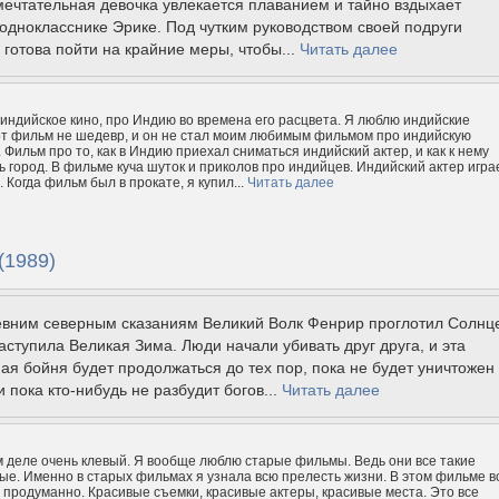
ечтательная девочка увлекается плаванием и тайно вздыхает
однокласснике Эрике. Под чутким руководством своей подруги
готова пойти на крайние меры, чтобы...
Читать далее
индийское кино, про Индию во времена его расцвета. Я люблю индийские
т фильм не шедевр, и он не стал моим любимым фильмом про индийскую
 Фильм про то, как в Индию приехал сниматься индийский актер, и как к нему
ь город. В фильме куча шуток и приколов про индийцев. Индийский актер игра
 Когда фильм был в прокате, я купил...
Читать далее
(1989)
евним северным сказаниям Великий Волк Фенрир проглотил Солнц
аступила Великая Зима. Люди начали убивать друг друга, и эта
я бойня будет продолжаться до тех пор, пока не будет уничтожен
и пока кто-нибудь не разбудит богов...
Читать далее
 деле очень клевый. Я вообще люблю старые фильмы. Ведь они все такие
ые. Именно в старых фильмах я узнала всю прелесть жизни. В этом фильме в
 продуманно. Красивые съемки, красивые актеры, красивые места. Это все