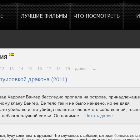
>
ия
12
13
14
15
16
17
18
19
далее
→
туировкой дракона (2011)
азад Харриет Вангер бесследно пропала на острове, принадлежащ
ому клану Вангер. Ее тело так и не было найдено, но ее дядя
 это убийство и что убийца является членом его собственной, тесно
 неблагополучной семьи. Он нанимает...
Читать далее
ся, буду советовать друзьям! Что случилось с собакой, которая боялась летат
оседа. У неё была какая-то психологическая проблема, и вот её хозяин решил,