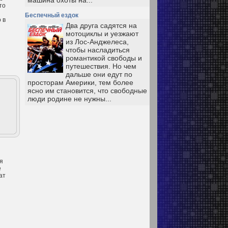
машина охоты на...
то
Беспечный ездок
 в
Два друга садятся на
мотоциклы и уезжают
из Лос-Анджелеса,
чтобы насладиться
романтикой свободы и
путешествия. Но чем
дальше они едут по
просторам Америки, тем более
ясно им становится, что свободные
люди родине не нужны...
я
е
ат