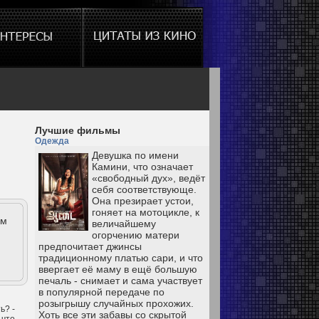
Лучшие фильмы
Одежда
Девушка по имени
Камини, что означает
«свободный дух», ведёт
себя соответствующе.
Она презирает устои,
гоняет на мотоцикле, к
ем
величайшему
огорчению матери
предпочитает джинсы
традиционному платью сари, и что
ввергает её маму в ещё большую
печаль - снимает и сама участвует
в популярной передаче по
розыгрышу случайных прохожих.
ь? -
Хоть все эти забавы со скрытой
 что