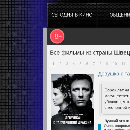
Все фильмы из страны
Швец
1
2
3
4
5
6
7
8
9
10
11
Девушка с та
Сорок лет н
могущественн
убежден, что
сплоченной и
Лучший отзыв
Очень понравил
А, это собака с