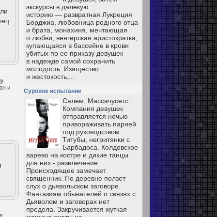
экскурсы в далекую
ели
историю — развратная Лукреция
тец
Борджиа, любовница родного отца
и брата, монахиня, мечтающая
.
о любви, венгерская аристократка,
купающаяся в бассейне в крови
убитых по ее приказу девушек
в надежде самой сохранить
молодость. Изящество
и жестокость,...
му
он и
Суровое испытание
Салем, Массачусетс.
Компания девушек
отправляется ночью
привораживать парней
под руководством
Титубы, негритянки с
Барбадоса. Колдовское
варево на костре и дикие танцы
для них - развлечение.
я
Происходящее замечает
священник. По деревне ползет
слух о дьявольском заговоре.
Фантазиям обывателей о связях с
Дьяволом и заговорах нет
предела. Закручивается жуткая
е