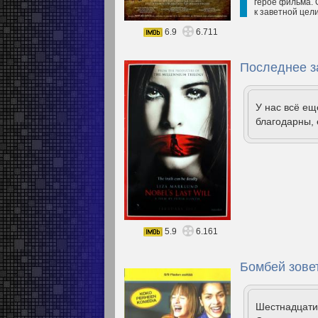
герое фильма. 
к заветной цел
6.9
6.711
Последнее з
У нас всё е
благодарны, 
5.9
6.161
Бомбей зовет
Шестнадцати