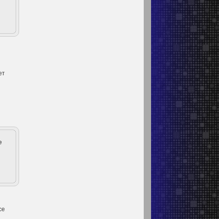
ет
е
се