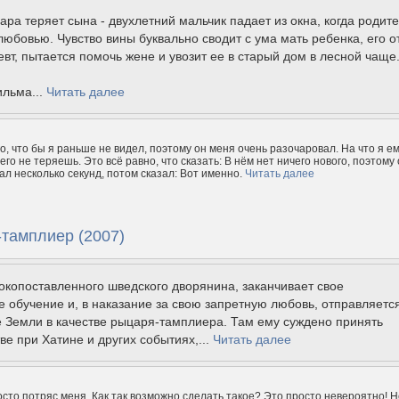
ра теряет сына - двухлетний мальчик падает из окна, когда родит
юбовью. Чувство вины буквально сводит с ума мать ребенка, его о
евт, пытается помочь жене и увозит ее в старый дом в лесной чаще
ильма...
Читать далее
о, что бы я раньше не видел, поэтому он меня очень разочаровал. На что я е
его не теряешь. Это всё равно, что сказать: В нём нет ничего нового, поэтому 
ал несколько секунд, потом сказал: Вот именно.
Читать далее
-тамплиер (2007)
окопоставленного шведского дворянина, заканчивает свое
 обучение и, в наказание за свою запретную любовь, отправляетс
 Земли в качестве рыцаря-тамплиера. Там ему суждено принять
тве при Хатине и других событиях,...
Читать далее
сто потряс меня. Как так возможно сделать такое? Это просто невероятно! Н