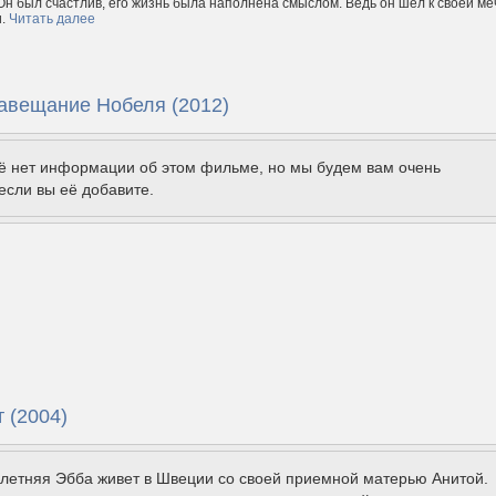
Он был счастлив, его жизнь была наполнена смыслом. Ведь он шел к своей ме
и.
Читать далее
авещание Нобеля (2012)
щё нет информации об этом фильме, но мы будем вам очень
если вы её добавите.
 (2004)
летняя Эбба живет в Швеции со своей приемной матерью Анитой.