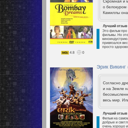
Скромная и м
о белокуром 
Камиллы она 
Лучший отзыв
Это фильм про 
фильмы. Но это
киноиндустрию.
привязался вес
просто здорово.
4.8
0
Эрик Викинг 
Согласно др
и на Земле н
бессмысленна
весь мир. Ил
Лучший отзыв
Фильм на самом
добрые и светл
очень хорошо и