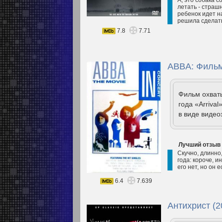
летать - страш
ребенок идет н
решила сделать
7.8
7.71
ABBA: Фильм
Фильм охват
года «Arriva
в виде видео
Лучший отзыв
Скучно, длинно
года: короче, и
его нет, но он 
6.4
7.639
Антихрист (2