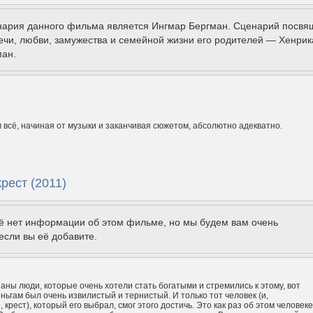
нария данного фильма является Ингмар Бергман. Сценарий посвя
ечи, любви, замужества и семейной жизни его родителей — Хенрик
ман.
м всё, начиная от музыки и заканчивая сюжетом, абсолютно адекватно.
рест (2011)
щё нет информации об этом фильме, но мы будем вам очень
если вы её добавите.
аны люди, которые очень хотели стать богатыми и стремились к этому, вот
еньгам был очень извилистый и тернистый. И только тот человек (и,
 крест), который его выбрал, смог этого достичь. Это как раз об этом человеке