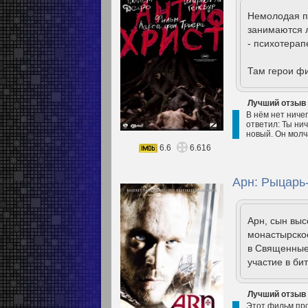
Немолодая па
занимаются л
- психотерап
Там герои ф
Лучший отзыв
В нём нет ничег
ответил: Ты нич
новый. Он молч
6.6
6.616
Арн: Рыцарь
Арн, сын выс
монастырское
в Священные
участие в би
Лучший отзыв
Этот фильм про