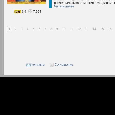
рыбки выметывают мелкие и уродливые ма
Читать далее
6.9
7.294
1
2
3
4
5
6
7
8
9
10
11
12
13
14
15
16
Контакты
Соглашение