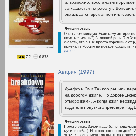
и, возможно, восстановить хрупко
соглашается на работу в Венеции.
оказывается временной иллюзией. 
Лучший отзыв
Очень рекомендую. Если кому интересно,
начать снимать?) В главной роли Том Хэн
сказать, что он не просто хороший актер,
приехал в Россию на поезде, сходил в туа
далее
7.2
6.878
Авария (1997)
Джефф и Эми Тейлор решили перее
на дорогом джипе. По дороге Джеф
отморозками. А когда джип неожид
водитель попутного трейлера Рэд Б
Лучший отзыв
Просто ужас. Зачем надо было придумыв
мучили собак). И через несколько дней: 
это? - Я всегда мечтала иметь аквариум 