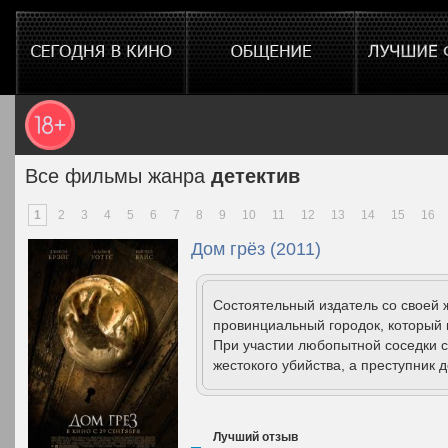
Все фильмы жанра
детектив
1
2
3
4
5
6
7
8
9
10
11
12
13
14
15
16
Дом грёз (2011)
Состоятельный издатель со своей 
провинциальный городок, который н
При участии любопытной соседки с
жестокого убийства, а преступник д
Лучший отзыв