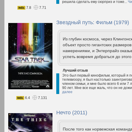
решила сделать ему сюрприз и тоже...
Чи
7.8
7.71
Звездный путь: Фильм (1979)
Из глубин космоса, через Клингон
объект просто гигантских размеро
намерениями, и Энтерпрайз оказы
успеть вовремя добраться до этого
Лучший отзыв
Это был первый кинофильм, который я по
телевизору, я был настолько заинтригов
членом семьи, и мне было всего 6 или 7 
90 лет. Мне все еще жаль, что он не дож
далее
6.4
7.131
Нечто (2011)
После того как норвежская команд