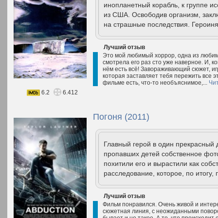
инопланетный корабль, к группе и
из США. Освободив организм, закл
на страшные последствия. Героиня
Лучший отзыв
Это мой любимый хоррор, одна из любиме
смотрела его раз сто уже наверное. И, к
нём есть всё! Завораживающий сюжет, иг
которая заставляет тебя пережить все эт
фильме есть, что-то необъяснимое,...
Чи
6.2
6.412
Погоня (2011)
Главный герой в один прекрасный 
пропавших детей собственное фото
похитили его и вырастили как соб
расследование, которое, по итогу,
Лучший отзыв
Фильм понравился. Очень живой и инте
сюжетная линия, с неожиданными поворо