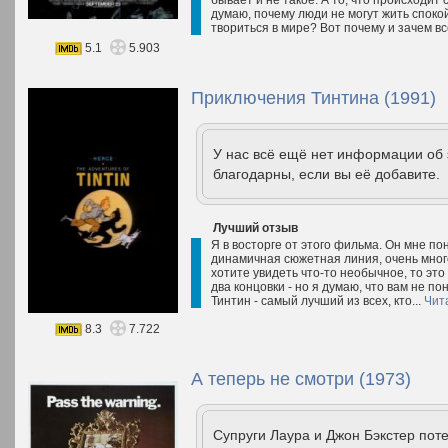
бывает и не такое. А то, что происходит 
думаю, почему люди не могут жить спокойн
твориться в мире? Вот почему и зачем вс
5.1
5.903
Приключения Тинтина (1991)
У нас всё ещё нет информации об
благодарны, если вы её добавите.
Лучший отзыв
Я в восторге от этого фильма. Он мне по
динамичная сюжетная линия, очень мног
хотите увидеть что-то необычное, то это
два концовки - но я думаю, что вам не п
Тинтин - самый лучший из всех, кто...
Чит
8.3
7.722
А теперь не смотри (1973)
Супруги Лаура и Джон Бэкстер поте