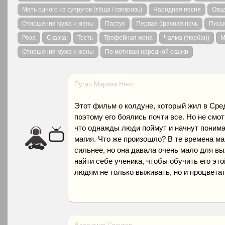
Мать одного из супругов (тёща / свекровь)
Народная песня
Овц
Отношения мужа и жены
Пастух
Первая брачная ночь
Пись
Роза
Сказка
Тесть
Трофейная жена
Чалма (тюрбан)
М
Отношения мужа и жены
По мотивам народной сказки
Пугач Марина Нико...
Этот фильм о колдуне, который жил в Сре
поэтому его боялись почти все. Но не смот
что однажды люди поймут и начнут понимат
магия. Что же произошло? В те времена ма
сильнее, но она давала очень мало для в
найти себе ученика, чтобы обучить его эт
людям не только выживать, но и процветат