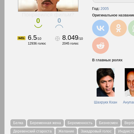
Год:
2005
Понравился фильм?
Оригинальное названи
0
0
6.5
8.049
/
10
/
10
12936
голос
2045
голос
В главных ролях
Шахрукх Кхан
Анупа
Белка
Беременная жена
Беременность
Бизнесмен
Верб
Деревенский староста
Желание
Закадровый голос
Индуистс