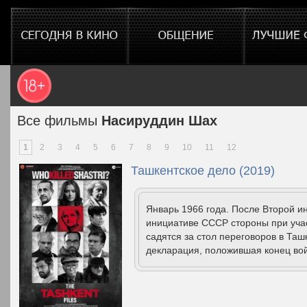
Все фильмы
Насируддин Шах
1
2
3
4
5
6
7
8
9
10
11
12
Ташкентское дело (2019)
Январь 1966 года. После Второй и
инициативе СССР стороны при уча
садятся за стол переговоров в Та
декларация, положившая конец вой