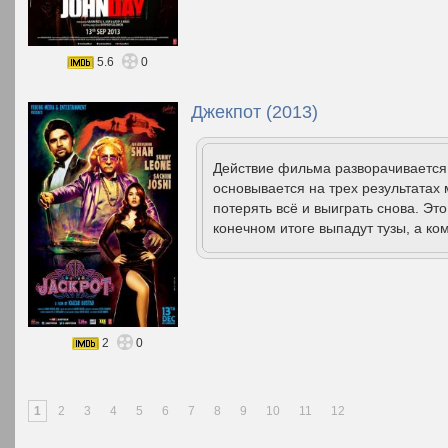
5.6
0
Джекпот (2013)
Действие фильма разворачивается 
основывается на трех результатах
потерять всё и выиграть снова. Эт
конечном итоге выпадут тузы, а ко
2
0
1
2
3
4
5
6
7
8
9
10
11
12