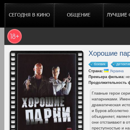
Хорошие па
боевик
детекти
Страна:
Украина
Премьера фильма:
не
Продолжительность 
Главные герои сери
напарниками. Именн
драматическая ист
и Буров абсолютно 
объединяет, являет
они отстаивают в о
преступностью и на