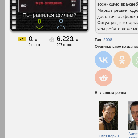
возникшую враждеб
Марков решает сде
Понравился фильм?
достаточно эффекти
0
0
Ситуации, в которы
чем ребята даже мо
0
6.223
Год:
2008
/
10
/
10
0
голос
207
голос
Оригинальное названи
В главных ролях
Алек
Олег Карин