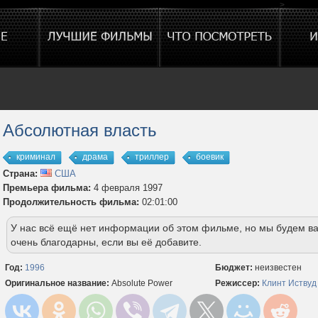
>
Абсолютная власть
криминал
драма
триллер
боевик
Страна:
США
Премьера фильма:
4 февраля 1997
Продолжительность фильма:
02:01:00
У нас всё ещё нет информации об этом фильме, но мы будем в
очень благодарны, если вы её добавите.
Год:
1996
Бюджет:
неизвестен
Оригинальное название:
Absolute Power
Режиссер:
Клинт Иствуд