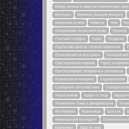
Между жизнью и смертью (клиническая смер
Мотоцикл
Мужчина, бьющий женщину
Начальник штаба
Новости
Нож
Но
Оскорбление на расовой почве
Особняк
Платный телефон
Побег
Подделка
Подтасовка фактов / ложное обвинение
П
Полицейский на мотоцикле
Полицейский 
Преследование пешком
Пресс-конферен
Прослушивание телефонных разговоров
Рыжеволосая женщина
Садомазохизм
Сообщение автоответчика
Спродюсиров
Угроза ножом
Удары по лицу
Украден
Упоминание Томаса Джефферсона
Упом
Фотография
Хранилище
Шантаж
Ш
Американский президент
Политическое 
Компромат
Удар по лицу