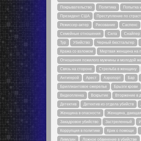
Покрывательство
Политика
Попытка 
Президент США
Преступление по страс
Режиссер-актер
Рисование
Саспенс
Семейные отношения
Сила
Снайпер
Тур
Убийство
Черный бюстгальтер
Кража со взломом
Мертвая женщина на 
Отношения пожилого мужчины и молодой 
Связь на стороне
Стрельба в женщину
Антигерой
Арест
Аэропорт
Бар
Бриллиантовое ожерелье
Брызги крови
Видеопленка
Вскрытие
Вторжение в 
Детектив
Детектив из отдела убийств
Женщина в опасности
Женщина, дающая
Закадровое убийство
Застреленный
И
Коррупция в политике
Крик о помощи
Лимузин
Ложное обвинение в убийстве