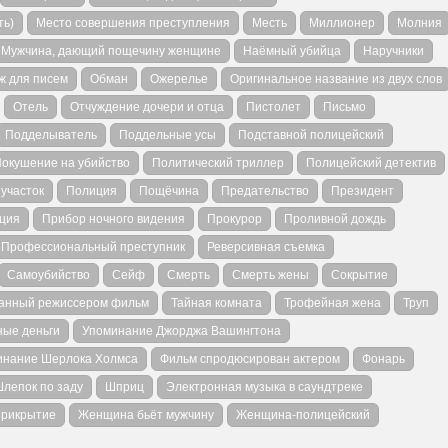
ть)
Место совершения преступления
Месть
Миллионер
Молния
Мужчина, дающий пощечину женщине
Наёмный убийца
Наручники
ж для писем
Обман
Ожерелье
Оригинальное название из двух слов
Отель
Отчуждение дочери и отца
Пистолет
Письмо
Подделыватель
Поддельные усы
Подставной полицейский
окушение на убийство
Политический триллер
Полицейский детектив
участок
Полиция
Пощёчина
Предательство
Президент
ция
Прибор ночного видения
Прокурор
Проливной дождь
Профессиональный преступник
Реверсивная съемка
Самоубийство
Сейф
Смерть
Смерть жены
Сокрытие
анный режиссером фильм
Тайная комната
Трофейная жена
Труп
ные деньги
Упоминание Джорджа Вашингтона
инание Шерлока Холмса
Фильм спродюсирован актером
Фонарь
лепок по заду
Шприц
Электронная музыка в саундтреке
прикрытие
Женщина бьёт мужчину
Женщина-полицейский