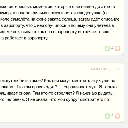
ько интересных моментов, которые я не нашёл до этого в
имер, в начале фильма показывается как девушка (не
около самолёта на фоне заката солнца, затем идёт описание
 в аэропорту, что с ней случилось и почему она улетела в
фильме показывают как она в аэропорту встречает свою
она работает в аэропорту.
4
04.03.2021, 00:57
 могут любить такое? Как они могут смотреть эту чушь по
лакала. Что там происходит? — спрашивает муж. Я только
рашивает снова: Там кто-то стреляет? Я начинаю рыдать,
о человека. Я не знала, что мой супруг смотрит его по
4