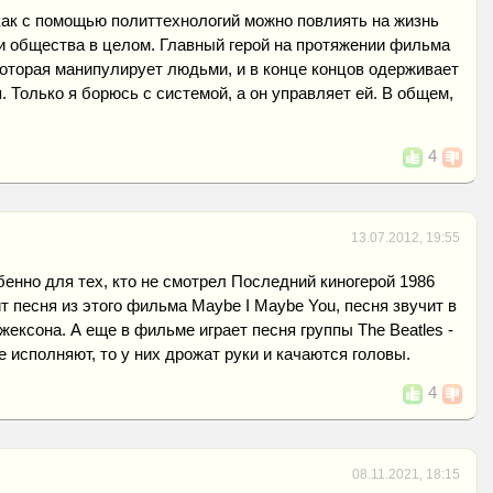
как с помощью политтехнологий можно повлиять на жизнь
и общества в целом. Главный герой на протяжении фильма
которая манипулирует людьми, и в конце концов одерживает
 я. Только я борюсь с системой, а он управляет ей. В общем,
4
13.07.2012, 19:55
енно для тех, кто не смотрел Последний киногерой 1986
т песня из этого фильма Maybe I Maybe You, песня звучит в
ексона. А еще в фильме играет песня группы The Beatles -
ее исполняют, то у них дрожат руки и качаются головы.
4
08.11.2021, 18:15