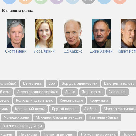
В главных ролях
Скотт Гленн
Лора Линни
Эд Харрис
Джин Хэкмен
Клинт Ист
Колумбия)
Вечеринка
Вор
Вор драгоценностей
Выстрел в голову
й секс
Двухстороннее зеркало
Драка
Жестокость
Живопись
ресло
Колющий удар в шею
Конспирация
Коррупция
ломом
Крестовый поход
Крутой парень
Любовь
Мастер маскировк
Молодая жена
Мужчина, бьющий женщин
Наемный убийца
тношения отца и дочери
женщины
Паранойя
По мотивам книги
По мотивам романа
Погоня