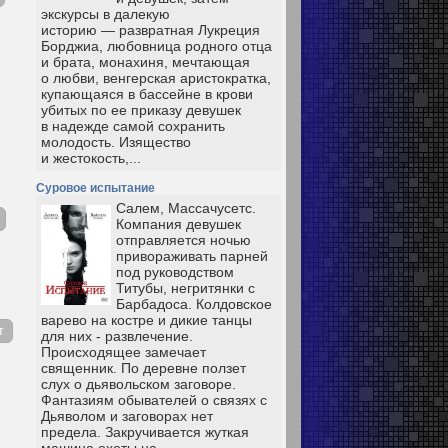
экскурсы в далекую
историю — развратная Лукреция
Борджиа, любовница родного отца
и брата, монахиня, мечтающая
о любви, венгерская аристократка,
купающаяся в бассейне в крови
убитых по ее приказу девушек
в надежде самой сохранить
молодость. Изящество
и жестокость,...
Суровое испытание
Салем, Массачусетс.
Компания девушек
отправляется ночью
привораживать парней
под руководством
Титубы, негритянки с
Барбадоса. Колдовское
варево на костре и дикие танцы
т
для них - развлечение.
Происходящее замечает
священник. По деревне ползет
слух о дьявольском заговоре.
Фантазиям обывателей о связях с
Дьяволом и заговорах нет
предела. Закручивается жуткая