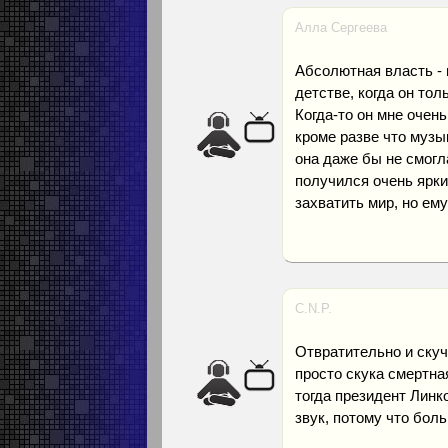
Алла Сергеева
Абсолютная власть - 
детстве, когда он тол
Когда-то он мне очень
кроме разве что музы
она даже бы не смогл
получился очень ярки
захватить мир, но ему
С.N.Р.
Отвратительно и скуч
просто скука смертная
тогда президент Линк
звук, потому что боль