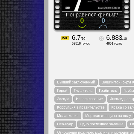
Понравился фильм?
0
0
6.7
6.883
/
10
/
10
52518
голос
4851
голос
Бывший заключенный
Вашингтон (округ 
Герой
Глушитель
Грабитель
Грубы
Засада
Изнасилование
Инвалидное к
Коррупция в правительстве
Кража со вз
Меланхолия
Мертвая женщина на полу
Нео-нуар
Одно последнее задание
О
Отношения пожилого мужчины и молодой 