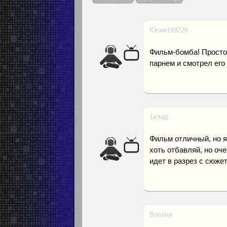
Юлия199226
Фильм-бомба! Просто 
парнем и смотрел его 
1влад
Фильм отличный, но я
хоть отбавляй, но оч
идет в разрез с сюже
Booster