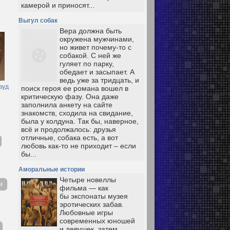
камерой и приносят...
Выгул собак
Вера должна быть
окружена мужчинами,
но живет почему-то с
собакой. С ней же
гуляет по парку,
обедает и засыпает. А
ведь уже за тридцать, и
вуд
поиск героя ее романа вошел в
критическую фазу. Она даже
заполнила анкету на сайте
знакомств, сходила на свидание,
была у колдуна. Так бы, наверное,
всё и продолжалось: друзья
отличные, собака есть, а вот
любовь как-то не приходит – если
бы...
Аморальные истории
Четыре новеллы
и
фильма — как
бы экспонаты музея
эротических забав.
Любовные игры
современных юношей
и девушек, затем