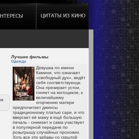
Лучшие фильмы
Одежда
Девушка по имени
Камини, что означает
«свободный дух», ведёт
себя соответствующе.
Она презирает устои,
гоняет на мотоцикле, к
величайшему
ам
огорчению матери
предпочитает джинсы
традиционному платью сари, и что
ввергает её маму в ещё большую
печаль - снимает и сама участвует
в популярной передаче по
розыгрышу случайных прохожих.
Хоть все эти забавы со скрытой