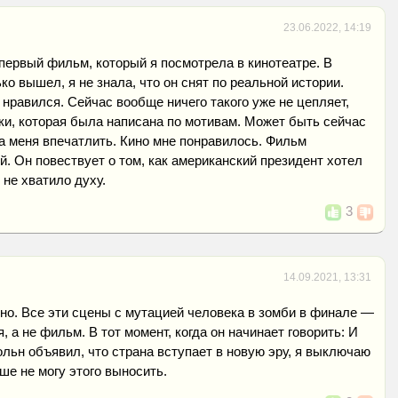
23.06.2022, 14:19
первый фильм, который я посмотрела в кинотеатре. В
ько вышел, я не знала, что он снят по реальной истории.
 нравился. Сейчас вообще ничего такого уже не цепляет,
ки, которая была написана по мотивам. Может быть сейчас
а меня впечатлить. Кино мне понравилось. Фильм
й. Он повествует о том, как американский президент хотел
 не хватило духу.
3
14.09.2021, 13:31
но. Все эти сцены с мутацией человека в зомби в финале —
, а не фильм. В тот момент, когда он начинает говорить: И
ольн объявил, что страна вступает в новую эру, я выключаю
ше не могу этого выносить.