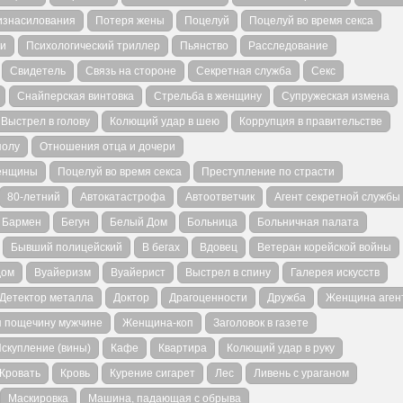
изнасилования
Потеря жены
Поцелуй
Поцелуй во время секса
ти
Психологический триллер
Пьянство
Расследование
Свидетель
Связь на стороне
Секретная служба
Секс
Снайперская винтовка
Стрельба в женщину
Супружеская измена
Выстрел в голову
Колющий удар в шею
Коррупция в правительстве
полу
Отношения отца и дочери
женщины
Поцелуй во время секса
Преступление по страсти
80-летний
Автокатастрофа
Автоответчик
Агент секретной службы
Бармен
Бегун
Белый Дом
Больница
Больничная палата
Бывший полицейский
В бегах
Вдовец
Ветеран корейской войны
дом
Вуайеризм
Вуайерист
Выстрел в спину
Галерея искусств
Детектор металла
Доктор
Драгоценности
Дружба
Женщина аген
 пощечину мужчине
Женщина-коп
Заголовок в газете
скупление (вины)
Кафе
Квартира
Колющий удар в руку
Кровать
Кровь
Курение сигарет
Лес
Ливень с ураганом
Маскировка
Машина, падающая с обрыва