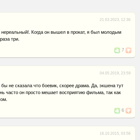
21.03.2023, 12:36
нереальный!. Когда он вышел в прокат, я был молодым
раза три.
7
04.05.2019, 23:59
 бы не сказала что боевик, скорее драма. Да, экшена тут
ень часто он просто мешает восприятию фильма, так как
том.
6
16.10.2015, 03:56