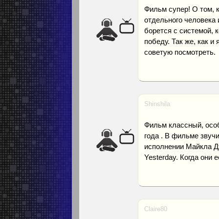
Фильм супер! О том, 
отдельного человека 
борется с системой, 
победу. Так же, как и
советую посмотреть.
Shinshila
Фильм классный, особ
года . В фильме звучи
исполнении Майкла Дж
Yesterday. Когда они 
Claire80