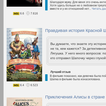
благодаря мужу. Для меня это очень инте
Хотя здесь больше не о любовном треугол
вместе и у их отношений нет...
Читать да
6.6
7.616
Правдивая история Красной Ш
Вы думаете, что знаете эту истори
не та, кем кажется? За детективн
Лягушка. У него много вопросов: п
кто отправил Шапочку через глухой 
Лучший отзыв
В фильме показано, как девочка была по
Шапка в фильме была изнасилована.
6.4
6.523
Приключения Алисы в стране 