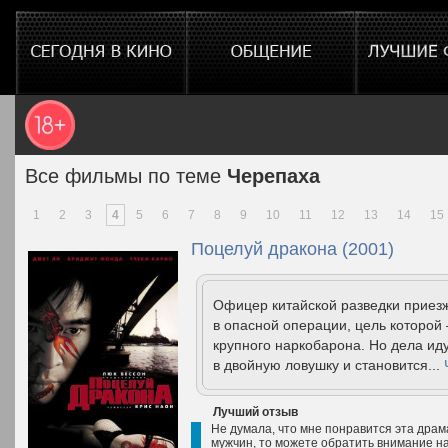
Все фильмы по теме
Черепаха
1
2
3
4
5
6
7
8
9
10
11
12
13
14
15
Поцелуй дракона (2001)
Офицер китайской разведки приезж
в опасной операции, цель которой
крупного наркобарона. Но дела ид
в двойную ловушку и становится...
Лучший отзыв
Не думала, что мне понравится эта драм
мужчин, то можете обратить внимание на