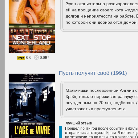
Эрин окончательно разочаровалась 
ей на прощание своего кота Фидел
долгов и неприятности на работе. В
по которой они добираются домой.
6.6
6.697
Пусть получит своё (1991)
Мальчишки послевоенной Англии ст
Крэйг, тяжело переживая разлуку 
осужденным на 20 лет, подбивает 
участвовать в преступлениях.
Лучший отзыв
Прошёл почти год после событий в филь
отправились в отпуск в Крым. В гостинице
на экскурсии, то на пляж, то в аквапарк