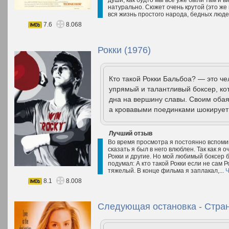
души, как будто мы все уже были там и в
натурально. Сюжет очень крутой (это же
вся жизнь простого народа, бедных людей
7.6
8.068
Рокки (1976)
Кто такой Рокки Бальбоа? — это че
упрямый и талантливый боксер, ко
дна на вершину славы. Своим оба
а кровавыми поединками шокирует
Лучший отзыв
Во время просмотра я постоянно вспоми
сказать я был в него влюблен. Так как я 
Рокки и другие. Но мой любимый боксер 
подумал: А кто такой Рокки если не сам 
тяжелый. В конце фильма я заплакал,...
Ч
8.1
8.008
Следующая остановка - Стран