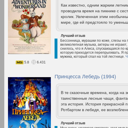
Как известно, одним жарким летни
проводила время на пикнике с сес
кролик. Увлеченная этим необычн
мире, где ей предстояло то уменьш
Лучший отзыв
Бессонница, мурашки по коже, слезы на
великолепная музыка, актеры не играют, 
снилось, что я Алиса, спускающаяся по к
которую приходится перепрыгивать. Я пр
мужика, который спал на той лестнице.
Ч
5.8
6.431
Принцесса Лебедь (1994)
В те сказочные времена, когда на
таинственные лесные чащи, фантас
эта история. История прекрасной
Ротбартом в лебедя, ее возлюбленн
Лучший отзыв