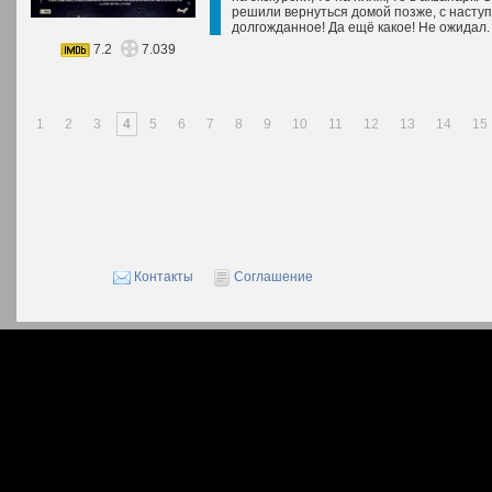
решили вернуться домой позже, с наступ
долгожданное! Да ещё какое! Не ожидал. 
7.2
7.039
1
2
3
4
5
6
7
8
9
10
11
12
13
14
15
Контакты
Соглашение