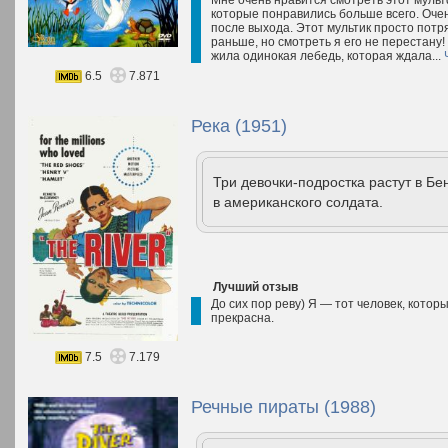
Мне очень нравится смотреть этот мульт
которые понравились больше всего. Очень
после выхода. Этот мультик просто потря
раньше, но смотреть я его не перестану
жила одинокая лебедь, которая ждала...
6.5
7.871
Река (1951)
Три девочки-подростка растут в Бе
в американского солдата.
Лучший отзыв
До сих пор реву) Я — тот человек, котор
прекрасна.
7.5
7.179
Речные пираты (1988)