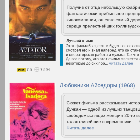
Получив от отца небольшую фабрику
фантастически прибыльное предпр
кинокомпании, он снял самый доро
сердца прелестнейших голливудски
Лучший отзыв
Этот фильм был, есть и будет во всех с
смотрел его и знал наперед, что он стане
и операторская работа и музыка. Так чт
Да все потому, что этот фильм является 
некоторые до сих пор...
Читать далее
7.5
7.594
Любовники Айседоры (1968)
Сюжет фильма рассказывает истор
Дункан — одной из лучших танцовщ
свободомыслящих женщин 20-го ве
талантливейшие современники — Род
Читать далее