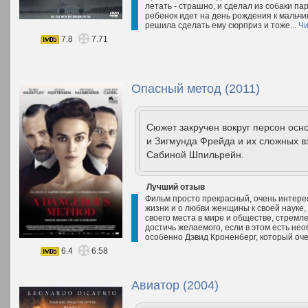
летать - страшно, и сделал из собаки п
ребенок идет на день рождения к мальчик
решила сделать ему сюрприз и тоже...
Чи
7.8
7.71
Опасный метод (2011)
Сюжет закручен вокруг персон осн
и Зигмунда Фрейда и их сложных в
Сабиной Шпильрейн.
Лучший отзыв
Фильм просто прекрасный, очень интерес
жизни и о любви женщины к своей науке, 
своего места в мире и обществе, стремл
достичь желаемого, если в этом есть не
особенно Дэвид Кроненберг, который оче
6.4
6.58
Авиатор (2004)