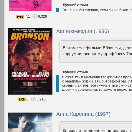
Лучший отзыв
Это было бы смешно, если бы не было та
7.1
6.329
Акт возмездия (1986)
В этом телефильме Яблонски, дея
коррумпированному профбоссу Тони
Лучший отзыв
Сюжет, как и большинство фильмов про м
с реалиями жизни. Так, очередной расчл
скучный, актёры все скучные, всё скучное
крови и расчлененки, то можете посмотре
6
5.915
Анна Каренина (1997)
Красивая, молодая женщина из дво