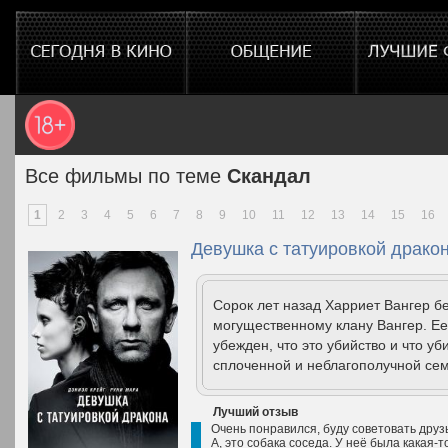
Все фильмы по теме
Скандал
1
2
3
4
5
6
7
8
9
10
11
12
13
14
15
16
Девушка с татуировкой дракон
Сорок лет назад Харриет Вангер 
могущественному клану Вангер. Ее 
убежден, что это убийство и что у
сплоченной и неблагополучной сем
Лучший отзыв
Очень понравился, буду советовать друзь
А, это собака соседа. У неё была какая-