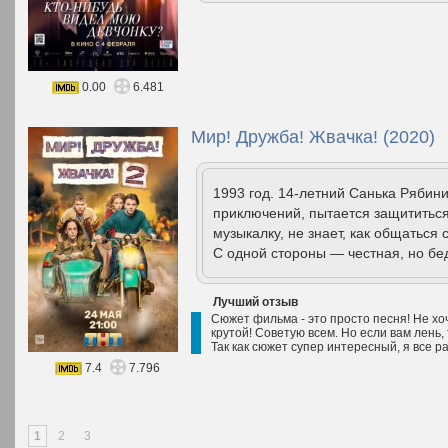
0.00
6.481
Мир! Дружба! Жвачка! (2020)
1993 год. 14-летний Санька Рябин
приключений, пытается защититься 
музыкалку, не знает, как общаться 
С одной стороны — честная, но бед
Лучший отзыв
Сюжет фильма - это просто песня! Не хоч
крутой! Советую всем. Но если вам лень,
Так как сюжет супер интересный, я все р
7.4
7.796
1
2
3