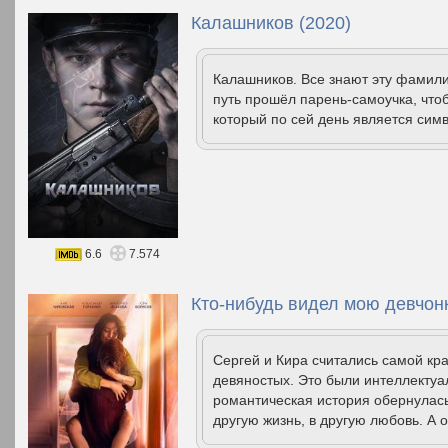
Калашников (2020)
Калашников. Все знают эту фамилию
путь прошёл парень-самоучка, чтоб
который по сей день является си
6.6
7.574
Кто-нибудь видел мою девчонк
Сергей и Кира считались самой кр
девяностых. Это были интеллектуа
романтическая история обернулась
другую жизнь, в другую любовь. А о