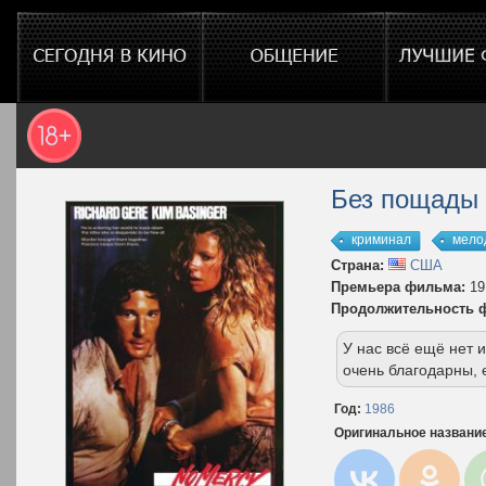
Без пощады
криминал
мело
Страна:
США
Премьера фильма:
19
Продолжительность 
У нас всё ещё нет
очень благодарны, 
Год:
1986
Оригинальное названи