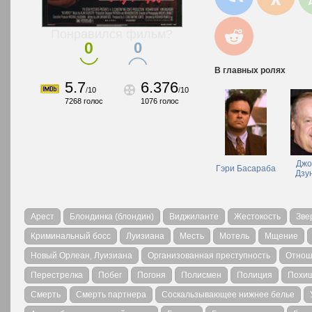
Понравился фильм?
0
0
В главных ролях
5.7
6.376
/
10
/
10
7268
голос
1076
голос
Джо
Гэри Басараба
Дзу
Арест
Блондинка (блондин)
Виджиланте
Жестокость
Зве
Криминальный босс
Луизиана
Месть
Мотель
Мщение
Новый Орлеан, Луизиана
Организованная преступность
Отнош
Перестрелка
Побег
Погоня
Полисмен
Полиция
Похи
Смерть
Смерть партнера
Соскальзывающее нижнее белье