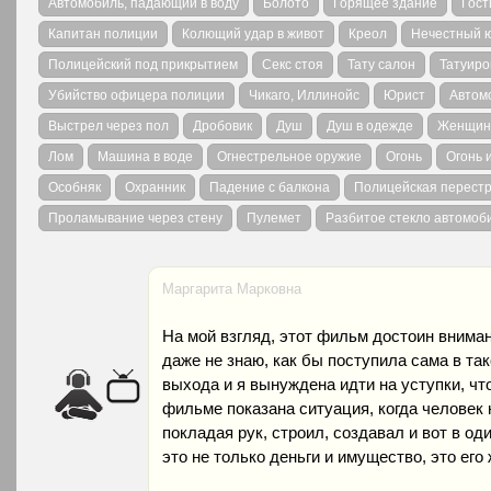
Автомобиль, падающий в воду
Болото
Горящее здание
Гост
Капитан полиции
Колющий удар в живот
Креол
Нечестный 
Полицейский под прикрытием
Секс стоя
Тату салон
Татуиро
Убийство офицера полиции
Чикаго, Иллинойс
Юрист
Автом
Выстрел через пол
Дробовик
Душ
Душ в одежде
Женщина
Лом
Машина в воде
Огнестрельное оружие
Огонь
Огонь 
Особняк
Охранник
Падение с балкона
Полицейская перест
Проламывание через стену
Пулемет
Разбитое стекло автомоб
Маргарита Марковна
На мой взгляд, этот фильм достоин внима
даже не знаю, как бы поступила сама в тако
выхода и я вынуждена идти на уступки, чт
фильме показана ситуация, когда человек 
покладая рук, строил, создавал и вот в од
это не только деньги и имущество, это его 