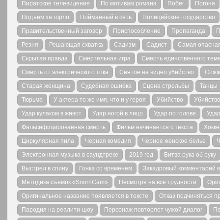
Пиратское телевидение
По мотивам романа
Побег
Погоня
Подъем за горло
Пойманный в сеть
Полицейское государство
Правительственный заговор
Приспособление
Пропаганда
П
Резня
Решающая схватка
Садизм
Садист
Самая опасная
Скрытая правда
Смертельная игра
Смерть единственного темн
Смерть от электрического тока
Снятое на видео убийство
Сожж
Старая женщина
Судебная ошибка
Сцена стрельбы
Танцы
Тюрьма
У актера то же имя, что и у героя
Убийство
Убийств
Удар кулаком в живот
Удар ногой в лицо
Удар по голове
Удар
Фальсифицированная смерть
Фильм начинается с текста
Хокке
Циркулярная пила
Черная комедия
Черное женское белье
Ч
Электронная музыка в саундтреке
2019 год
Битва рука об руку
Выстрел в спину
Гонка со временем
Закадровый комментарий в
Методика съемок «SnorriCam»
Несмотря на все трудности
Ориг
Оригинальное название появляется в тексте
Отказ подчиняться п
Пародия на реалити-шоу
Персонаж повторяет чужой диалог
Пе