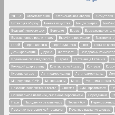
Вентура
2010-е
Автоматизация
Автомобильная авария
Антиутопия
Битва рука об руку
Боевые искусства
Бой до смерти
Бомба-
Ведущий игрового шоу
Вертолет
Взрыв
Взрывающаяся голо
Вымышленное реалити-шоу
Вырубить прикладом
Выстрел в гр
Герой
Герой боевика
Герой-одиночка
Гнет
Гонка со вре
Дезинформация
Дружба
Жестокость
Закадровый комментар
Идеальная справедливость
Карате
Картечница Гатлинга
Ка
Колющий удар в спину
Компьютерный хакер
Контракт
Корру
Курение сигарет
Латиноамериканец
Латиноамериканка
Лож
Манипуляция СМИ
Материализм
Месть
Методика съемок 'S
Название появляется в тексте
Огнемет
Один против всех
Ор
Оригинальное название, сказанное персонажем
Осуждённый
О
Пари
Пародия на реалити-шоу
Первый бой
Перелом женск
Персонаж повторяет чей-то диалог
Печатное название фильма