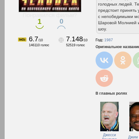
голодных людей. Те
предстоит принять 
Понравился фильм?
с непобедимыми мо
1
0
Шаровой Молнией и
шоу.
6.7
7.148
Год:
1987
/
10
/
10
146110
голос
52519
голос
Оригинальное названи
В главных ролях
Джесси
Джим 