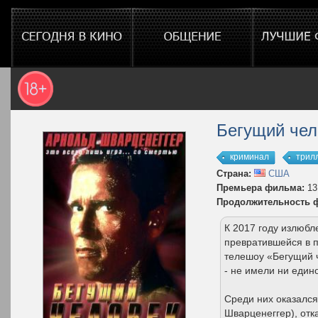
Бегущий чел
криминал
трил
Страна:
США
Премьера фильма:
13
Продолжительность 
К 2017 году излюб
превратившейся в п
телешоу «Бегущий ч
- не имели ни един
Среди них оказался
Шварценеггер), отк