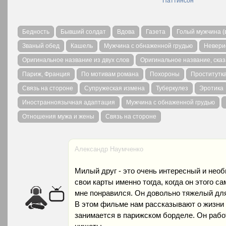
Паттинсон
Бедность
Бывший солдат
Вдова
Газета
Голый мужчина (
Званый обед
Кашель
Мужчина с обнаженной грудью
Невери
Оригинальное название из двух слов
Оригинальное название, ска
Париж, Франция
По мотивам романа
Похороны
Проститутк
Связь на стороне
Супружеская измена
Туберкулез
Эротика
Иностранноязычная адаптация
Мужчина с обнаженной грудью
Отношения мужа и жены
Связь на стороне
Александр Наумченко
Милый друг - это очень интересный и нео
свои карты именно тогда, когда он этого с
мне понравился. Он довольно тяжелый для 
В этом фильме нам рассказывают о жизни 
занимается в парижском борделе. Он работ