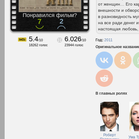
от женщин… Его кар
внешности и обвор
Понравился фильм?
в разновидность му
7
2
на все ради денег 
настоящая любовь, 
5.4
6.026
Год:
2011
/
10
/
10
18262
голос
23944
голос
Оригинальное названи
В главных ролях
Роберт
Ума Т