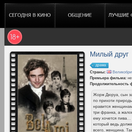
Милый друг
драма
Страны:
Великобри
Премьера фильма:
не
Продолжительность 
Жорж Дюруа, сын за
по прихоти природ
нравится женщинам,
три франка, а жало
ему хочется пива… 
который ведь долже
всего, женщина. Так