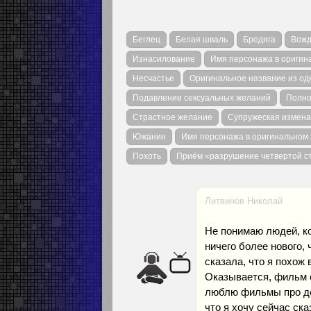
Беглец
Белая шваль
Бродяга
Вожд
Изнасилование
Имя персонажа в оригин
Несчастье
Оригинальное название из од
Подавление сексуальных желаний
Полно
Страстное желание
Супружеская измена
Южанин
Имя персонажа в оригинальном
Похоть
Приём «разрушение четвертой с
Литвинов Николай
Не понимаю людей, ко
ничего более нового,
сказала, что я похож
Оказывается, фильм е
люблю фильмы про де
что я хочу сейчас ска