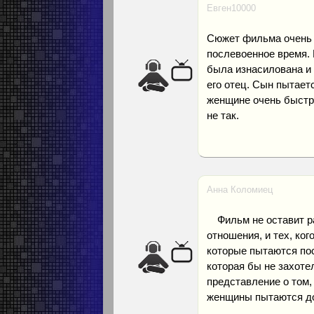
Евген10000
Сюжет фильма очень 
послевоенное время.
была изнасилована и 
его отец. Сын пытаетс
женщине очень быстро
не так.
Анна Коломиец
⠀ Фильм не оставит р
отношения, и тех, ког
которые пытаются пос
которая бы не захоте
представление о том,
женщины пытаются дос