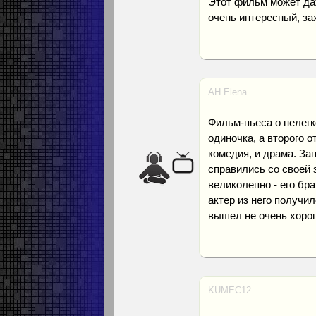
Этот фильм может да
очень интересный, з
AH Elena
Фильм-пьеса о нелегк
одиночка, а второго 
комедия, и драма. За
справились со своей 
великолепно - его бра
актер из него получи
вышел не очень хорош
KUMEC12