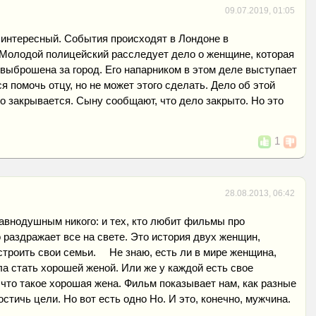
09.07.2019, 01:05
интересный. События происходят в Лондоне в
 Молодой полицейский расследует дело о женщине, которая
выброшена за город. Его напарником в этом деле выступает
я помочь отцу, но не может этого сделать. Дело об этой
 закрывается. Сыну сообщают, что дело закрыто. Но это
1
28.08.2013, 06:42
авнодушным никого: и тех, кто любит фильмы про
о раздражает все на свете. Это история двух женщин,
троить свои семьи. ⠀ Не знаю, есть ли в мире женщина,
ла стать хорошей женой. Или же у каждой есть свое
 что такое хорошая жена. Фильм показывает нам, как разные
тичь цели. Но вот есть одно Но. И это, конечно, мужчина.