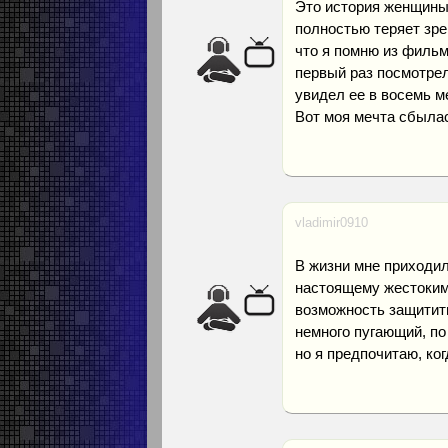
Это история женщины 
полностью теряет зрен
что я помню из фильм
первый раз посмотрел
увидел ее в восемь м
Вот моя мечта сбыла
vladimir0910
В жизни мне приходил
настоящему жестокими
возможность защитить
немного пугающий, п
но я предпочитаю, ко