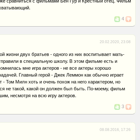
же сравниться с фильмами Бен Гур и Крестный отец. Фильм
ахватывающий.
4
20.02.2020, 23:08
ой жизни двух братьев - одного из них воспитывает мать-
отправили в специальную школу. В этом фильме есть и
помнилась мне игра актеров - не все актеры хорошо
задачей. Главный герой - Джек Леммон как обычно играет
т - Том Милн хоть и очень похож на него характером, но
лся не такой, какой он должен был быть. По-моему, фильм
им, несмотря на всю игру актеров.
3
08.08.2016, 17:26