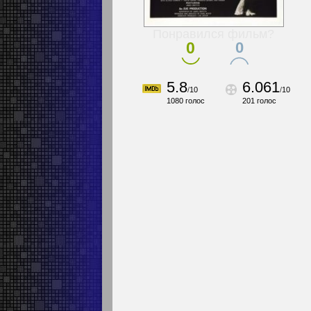
Понравился фильм?
0
0
5.8
6.061
/
10
/
10
1080
голос
201
голос