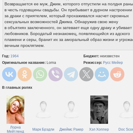
Возвращается ее муж, Джим, которого отпустили на полдня ран
в честь годовщины свадьбы. Он пребывает в дурном настроении 
за драки с приятелем, который прохаживался насчет скромных
сексуальных возможностей Джима. Обнаружив свою жену
в объятиях заключенного, он затевает еще одну драку и убивает
любовников. Бородатый незнакомец, появляющийся из адского
пламени и серы, бранит их за аморальный образ жизни и угрожа
вечным проклятием.
Год:
1964
Бюджет:
неизвестен
Оригинальное название:
Lorna
Режиссер:
Русс Мейер
В главных ролях
Лорна
Марк Брэдли
Джеймс Ракер
Хэл Хоппер
Doc Scor
Мейтленд