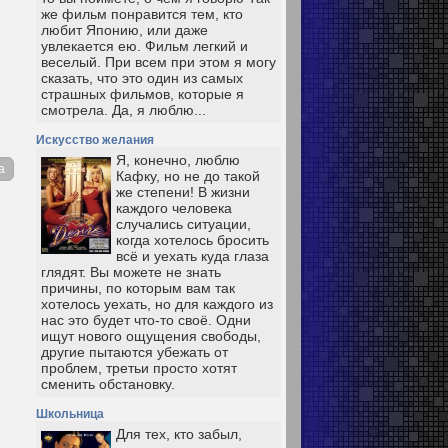
же фильм понравится тем, кто
любит Японию, или даже
увлекается ею. Фильм легкий и
веселый. При всем при этом я могу
сказать, что это один из самых
страшных фильмов, которые я
смотрела. Да, я люблю...
Искусство желания
Я, конечно, люблю
а
Кафку, но не до такой
же степени! В жизни
каждого человека
случались ситуации,
когда хотелось бросить
всё и уехать куда глаза
глядят. Вы можете не знать
причины, по которым вам так
хотелось уехать, но для каждого из
нас это будет что-то своё. Одни
ищут нового ощущения свободы,
другие пытаются убежать от
проблем, третьи просто хотят
сменить обстановку.
Школьница
Для тех, кто забыл,