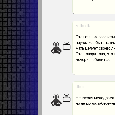
Malipusik
Этот фильм рассказыв
научились быть таким
мать целует своего лю
Это, говорит она, это
дочери любили нас.
Шопот
Неплохая мелодрама о
но не могла забереме