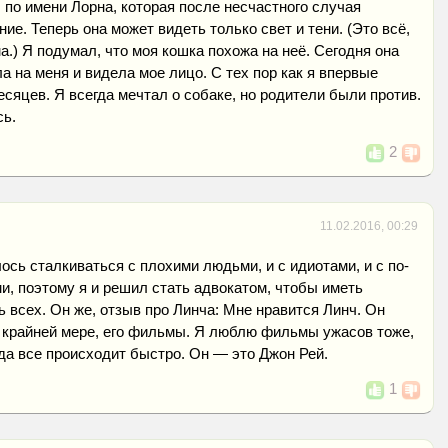
по имени Лорна, которая после несчастного случая
ие. Теперь она может видеть только свет и тени. (Это всё,
а.) Я подумал, что моя кошка похожа на неё. Сегодня она
а на меня и видела мое лицо. С тех пор как я впервые
есяцев. Я всегда мечтал о собаке, но родители были против.
сь.
2
11.02.2016, 00:29
ось сталкиваться с плохими людьми, и с идиотами, и с по-
, поэтому я и решил стать адвокатом, чтобы иметь
 всех. Он же, отзыв про Линча: Мне нравится Линч. Он
о крайней мере, его фильмы. Я люблю фильмы ужасов тоже,
гда все происходит быстро. Он — это Джон Рей.
1