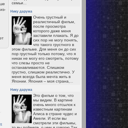
семьи...
ьше
из-
Нику дарума
Очень грустный и
реалистичный фильм,
после просмотра
которого даже меня
заставили плакать. Я до
ет
сих пор не могу понять,
что такого грустного в
этом фильме. Для меня он до сих
пор грустный только потому, что я
никак не могу его смотреть, потому
что слезы просто не
останавливаются. Слишком
грустно, слишком реалистично. У
меня всегда была мечта жить в
Японии. Япония – моя страна,...
Нику дарума
Это фильм о том, что
мы видим. В картине
очень много отсылок к
известным картинам
Алиса в стране чудес и
Амели. И если вы
смотрели эти фильмы,
tt
то вы поймете, о чем я говорю Так