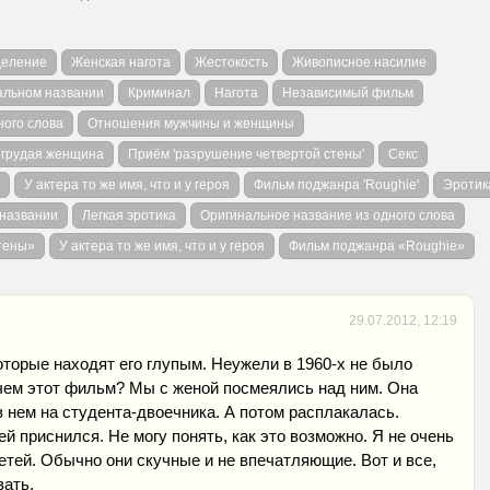
еление
Женская нагота
Жестокость
Живописное насилие
альном названии
Криминал
Нагота
Независимый фильм
ного слова
Отношения мужчины и женщины
грудая женщина
Приём 'разрушение четвертой стены'
Секс
У актера то же имя, что и у героя
Фильм поджанра 'Roughie'
Эротик
 названии
Легкая эротика
Оригинальное название из одного слова
тены»
У актера то же имя, что и у героя
Фильм поджанра «Roughie»
29.07.2012, 12:19
торые находят его глупым. Неужели в 1960-х не было
 чем этот фильм? Мы с женой посмеялись над ним. Она
 в нем на студента-двоечника. А потом расплакалась.
й приснился. Не могу понять, как это возможно. Я не очень
тей. Обычно они скучные и не впечатляющие. Вот и все,
зать.