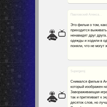
Павловский Алекса...
Это фильм о том, како
приходится выживать
ненавидят друг друга.
одежды и ходили в од
поняли, что не могут 
Supergeroj
Снимался фильм в Анг
который изображен н
Завораживающая игра 
так и притягивает к 
десяток слов, но луч