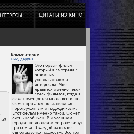
Комментарии
Нику дарума
Это первый фильм,
который я смотрела с
огромным
удовольствием и
интересом. Мне
нравится именно такой
стиль фильмов, когда в
сюжет вмещается много всего, но
сюжет при этом не становится
перегруженным и надоедливым.
Этот фильм именно такой. Сюжет
.
очень необычен: В маленьком
ший
городке на японском острове живут
три семьи. В каждой из них по
одной девочке-подростку. Все три