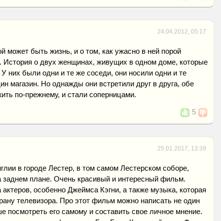
24.04.2012, 05:17
й может быть жизнь, и о том, как ужасно в ней порой
. История о двух женщинах, живущих в одном доме, которые
 У них были одни и те же соседи, они носили одни и те
ин магазин. Но однажды они встретили друг в друга, обе
жить по-прежнему, и стали соперницами.
5
25.01.2017, 13:39
лии в городе Лестер, в том самом Лестерском соборе,
а заднем плане. Очень красивый и интересный фильм.
актеров, особенно Джеймса Кэгни, а также музыка, которая
экрану телевизора. Про этот фильм можно написать не один
ше посмотреть его самому и составить свое личное мнение.