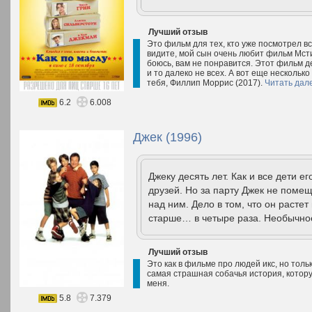
Лучший отзыв
Это фильм для тех, кто уже посмотрел вс
видите, мой сын очень любит фильм Мсти
боюсь, вам не понравится. Этот фильм д
и то далеко не всех. А вот еще нескольк
тебя, Филлип Моррис (2017).
Читать дал
6.2
6.008
Джек (1996)
Джеку десять лет. Как и все дети е
друзей. Но за парту Джек не помещ
над ним. Дело в том, что он расте
старше… в четыре раза. Необычное
Лучший отзыв
Это как в фильме про людей икс, но тольк
самая страшная собачья история, котору
меня.
5.8
7.379