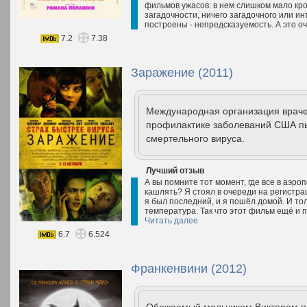
фильмов ужасов: в нем слишком мало кро
загадочности, ничего загадочного или ин
построены - непредсказуемость. А это оче
7.2
7.38
Заражение (2011)
Международная организация враче
профилактике заболеваний США п
смертельного вируса.
Лучший отзыв
А вы помните тот момент, где все в аэроп
кашлять? Я стоял в очереди на регистрац
я был последний, и я пошёл домой. И тол
температура. Так что этот фильм ещё и 
Читать далее
6.7
6.524
Франкенвини (2012)