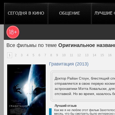
Все фильмы по теме
Оригинальное названи
1
2
3
4
5
6
7
8
9
10
11
12
13
14
15
16
Гравитация (2013)
Доктор Райан Стоун, блестящий сп
отправляется в свою первую косм
астронавтики Мэтта Ковальски, для
отставкой. Но во время, казалось б
Лучший отзыв
Как же я не люблю этот фильм Захотелось
месяц, что бы смотреть было интересно 