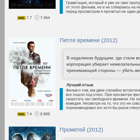
Гравитация, который я уже не смог пропус
от этого фильма, но и не собираюсь на н
перед просмотром я прочитал не один де
7.7
7.464
Петля времени (2012)
В недалеком будущем, где стали в
корпорация убирает нежелательных
принимающей стороны — убить жерт
Лучший отзыв
Фильм о том, как двое случайно встретили
все пошло под откос. При просмотре фил
скоротать час свободного времени. Не з
комедия. Несмотря на то, что это не сов
порекомендовал его хотя бы разок глянуть
7.4
6.989
Прометей (2012)