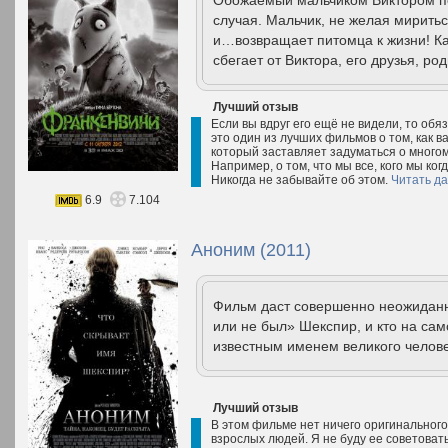
Обожаемый мальчиком Виктором пес
случая. Мальчик, не желая миритьс
и…возвращает питомца к жизни! Каз
сбегает от Виктора, его друзья, род
Лучший отзыв
Если вы вдруг его ещё не видели, то обя
это один из лучших фильмов о том, как 
который заставляет задуматься о многом.
Например, о том, что мы все, кого мы ко
Никогда не забывайте об этом.
Читать д
6.9
7.104
Аноним (2011)
Фильм даст совершенно неожиданны
или не был» Шекспир, и кто на са
известным именем великого челов
Лучший отзыв
В этом фильме нет ничего оригинального
взрослых людей. Я не буду ее советовать