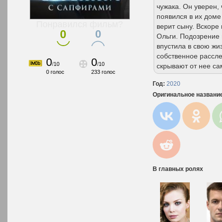
чужака. Он уверен, 
появился в их доме
Понравился фильм?
верит сыну. Вскоре
0
0
Ольги. Подозрение 
впустила в свою жи
собственное рассле
0
0
/
10
/
10
скрывают от нее са
0
голос
233
голос
Год:
2020
Оригинальное названи
В главных ролях