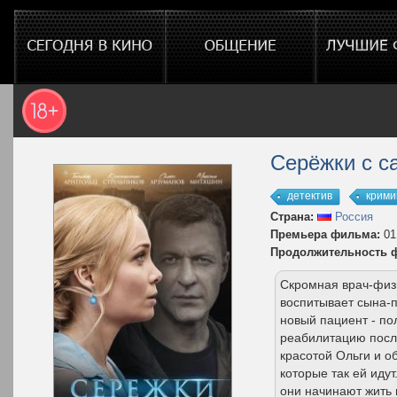
Серёжки с 
детектив
крими
Страна:
Россия
Премьера фильма:
01
Продолжительность 
Скромная врач-физи
воспитывает сына-п
новый пациент - по
реабилитацию посл
красотой Ольги и о
которые так ей иду
они начинают жить 